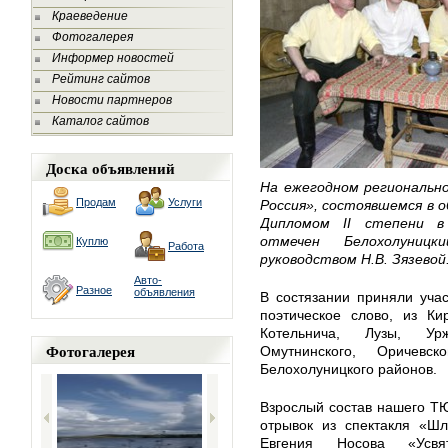
Краеведение
Фотогалерея
Информер новостей
Рейтинг сайтов
Новости партнеров
Каталог сайтов
Доска объявлений
На ежегодном регионально
Продам
Услуги
Россия», состоявшемся в 
Дипломом II степени в
отмечен Белохолуни
Куплю
Работа
руководством Н.В. Зязевой
Авто-
Разное
объявления
В состязании приняли учас
поэтическое слово, из Ки
Котельнича, Лузы, Урж
Фотогалерея
Омутнинского, Оричевск
Белохолуницкого районов.
Взрослый состав нашего Т
отрывок из спектакля «Ш
Евгения Носова «Усвя