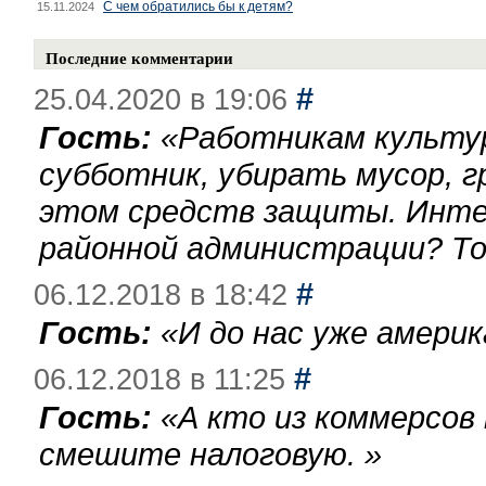
С чем обратились бы к детям?
15.11.2024
Последние комментарии
#
25.04.2020 в 19:06
Гость:
«
Работникам культу
субботник, убирать мусор, г
этом средств защиты. Инте
районной администрации? То
#
06.12.2018 в 18:42
Гость:
«
И до нас уже америк
#
06.12.2018 в 11:25
Гость:
«
А кто из коммерсов
смешите налоговую.
»