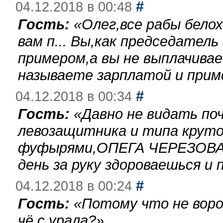
#
04.12.2018 в 00:48
Гость:
«
Олег,все рабы бело
вам п... Вы,как председател
примером,а вы не выплачива
называете зарплатой и при
#
04.12.2018 в 00:34
Гость:
«
Давно не видать по
левозащитника и типа круто
фуфырями,ОПЕГА ЧЕРЕЗОВА-
день за руку здороваешься и п
#
04.12.2018 в 00:24
Гость:
«
Потому что не воро
чё с урала?
»