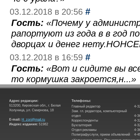
#
03.12.2018 в 20:56
Гость:
«
Почему у администр
рапортуют из года в в год п
дворцах и денег нету.НОНСЕ
#
03.12.2018 в 16:59
Гость:
«
Вот и сидите вы вс
то кормушка закроется,н...
»
Адрес редакции:
Телефоны:
613200, Кировская обл., г. Белая
Главный редактор
4-3
Холуница, ул. Смирнова, 18
Зам. гл. редактора, компьютерный
отдел
4-3
E-mail:
H_zori@mail.ru
Корреспонденты
4-3
Индекс издания:
51982
Бухгалтерия
4-3
Отдел рекламы
4-3
Полиграфуслуги, прием объявлений
4-4