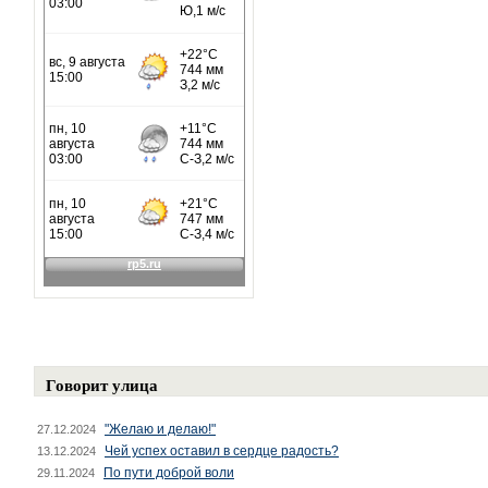
Говорит улица
"Желаю и делаю!"
27.12.2024
Чей успех оставил в сердце радость?
13.12.2024
По пути доброй воли
29.11.2024