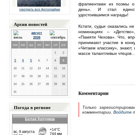
фрагментами из поэмы о
день». И стал единст
смотреть все фотографии
удостоившимся награды!
Архив новостей
Кстати, судьи оказались н
номинациях – «Детство»,
август
«Памяти Чехова». Что, впр
2026
принимают участие в конку
пон
втр
срд
чет
пят
суб
вск
«Читаем классику», знают,
1
2
массе талантливых чтецов
3
4
5
6
7
8
9
10
11
12
13
14
15
16
17
18
19
20
21
22
23
24
25
26
27
28
29
30
Комментарии
31
Погода в регионе
Только зарегистрирова
комментарии.
Войдите
п
Белая Холуница