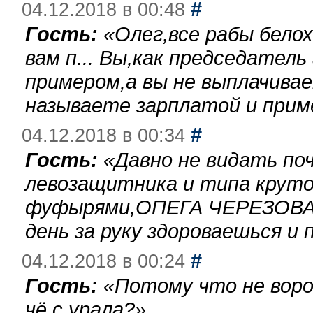
#
04.12.2018 в 00:48
Гость:
«
Олег,все рабы бело
вам п... Вы,как председател
примером,а вы не выплачива
называете зарплатой и при
#
04.12.2018 в 00:34
Гость:
«
Давно не видать по
левозащитника и типа круто
фуфырями,ОПЕГА ЧЕРЕЗОВА-
день за руку здороваешься и п
#
04.12.2018 в 00:24
Гость:
«
Потому что не воро
чё с урала?
»