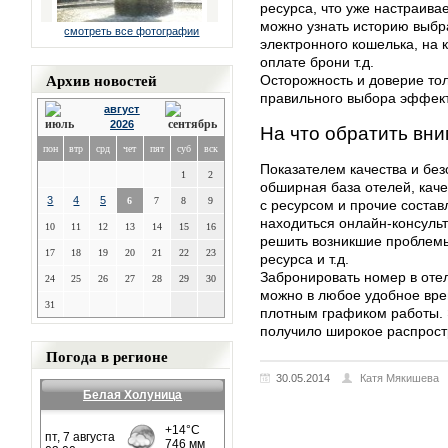
ресурса, что уже настраива
можно узнать историю выбр
смотреть все фотографии
электронного кошелька, на 
оплате брони т.д.
Архив новостей
Осторожность и доверие тол
правильного выбора эффект
август
2026
На что обратить вн
пон
втр
срд
чет
пят
суб
вск
Показателем качества и без
1
2
обширная база отелей, каче
3
4
5
6
7
8
9
с ресурсом и прочие соста
находиться онлайн-консульт
10
11
12
13
14
15
16
решить возникшие проблемы
17
18
19
20
21
22
23
ресурса и т.д.
Забронировать номер в отел
24
25
26
27
28
29
30
можно в любое удобное вре
31
плотным графиком работы. 
получило широкое распрост
Погода в регионе
30.05.2014
Катя Мякишева
Белая Холуница