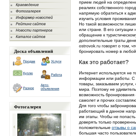
прием людей на определенн
Краеведение
реалиях собственного горо
Фотогалерея
напрямую обратиться к адми
Информер новостей
изучить условия проживания 
Но такой возможности лише
Рейтинг сайтов
или стране. В его ситуаци
Новости партнеров
обращение к туристическому
Каталог сайтов
дополнительные траты дене
ostrovok.ru говорят о том, 
Доска объявлений
бронировать номер в любой 
Как это работает?
Продам
Услуги
Интернет используется не т
Куплю
Работа
информации или работы. С
товары, заказываем услуги,
Авто-
Разное
объявления
мира. Поэтому не удивитель
возможность бронирования 
самолет и прочих составля
Фотогалерея
Для того чтобы забронирова
работающий в данном напра
им этапы. Чтобы не попаст
доверять только проверенн
положительные
отзывы о са
большая часто пользовател