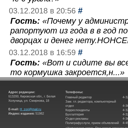
#
03.12.2018 в 20:56
Гость:
«
Почему у администр
рапортуют из года в в год п
дворцах и денег нету.НОНСЕ
#
03.12.2018 в 16:59
Гость:
«
Вот и сидите вы вс
то кормушка закроется,н...
»
Адрес редакции:
Телефоны:
613200, Кировская обл., г. Белая
Главный редактор
4-3
Холуница, ул. Смирнова, 18
Зам. гл. редактора, компьютерный
отдел
4-3
E-mail:
H_zori@mail.ru
Корреспонденты
4-3
Индекс издания:
51982
Бухгалтерия
4-3
Отдел рекламы
4-3
Полиграфуслуги, прием объявлений
4-4