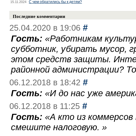
С чем обратились бы к детям?
15.11.2024
Последние комментарии
#
25.04.2020 в 19:06
Гость:
«
Работникам культу
субботник, убирать мусор, г
этом средств защиты. Инте
районной администрации? То
#
06.12.2018 в 18:42
Гость:
«
И до нас уже америк
#
06.12.2018 в 11:25
Гость:
«
А кто из коммерсов
смешите налоговую.
»