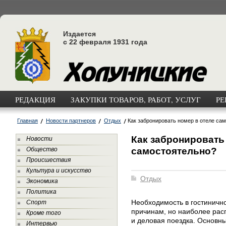
Издается
с 22 февраля 1931 года
РЕДАКЦИЯ
ЗАКУПКИ ТОВАРОВ, РАБОТ, УСЛУГ
РЕ
Главная
Новости партнеров
Отдых
Как забронировать номер в отеле са
Как забронировать
Новости
самостоятельно?
Общество
Происшествия
Культура и искусство
Отдых
Экономика
Политика
Необходимость в гостиничн
Спорт
причинам, но наиболее рас
Кроме того
и деловая поездка. Основн
Интервью