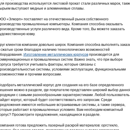
ля производства используется листовой прокат стали различных марок, такж
ырьем выступают медные и алюминиевые сплавы.
ОО «Элкорп» поставляет на отечественный рынок собственного
роизводства промышленные компьютеры. Компания способна оказывать
роизводственные услуги различного вида. Кроме того, Вы можете заказать
удожественную ковку.
руг клиентов компании довольно широк. Компания способна выполнять заказ
 сжатые сроки благодаря наличию технологических возможностей
борудования.
Изготовление металлических корпусов
производится для
оммуникационных и промышленных систем. Важно знать, что при выборе
орпуса требуется учитывать факторы, которые связаны с
роизводительностью системы, условиями эксплуатации, функциональными
озможностями и прочими вопросами.
одобрать металлический корпус для создания на его базе определенного
ешения можно в разделе, где покупателю представлен широкий выбор данно
родукции с самыми разнообразными характеристиками. Любой пользователь
айдет корпус, который будет соответствовать его запросам. Среди
редложения имеются небольшие встраиваемые системы, а также сервера,
оторые работают в промышленных условиях. Вам необходим компактный
орпус? Просмотрите предложения, находящиеся в разделе.
омпания готова предложить лазерный раскрой материалов: оргстекло,