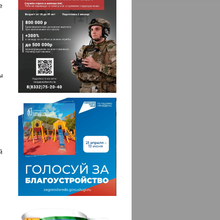
е
ы
й