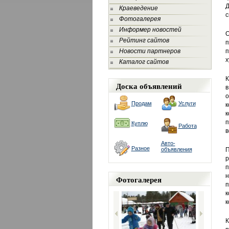
Д
Краеведение
с
Фотогалерея
Информер новостей
О
Рейтинг сайтов
п
Новости партнеров
п
х
Каталог сайтов
К
Доска объявлений
в
о
Продам
Услуги
к
к
п
Куплю
Работа
в
Авто-
Разное
объявления
П
р
п
н
Фотогалерея
п
к
к
К