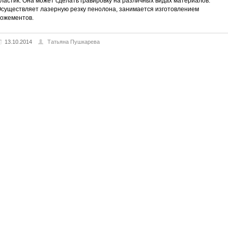
ластик. Она может сделать гравировку на различных видах материалов.
существляет лазерную резку пенолона, занимается изготовлением
ожементов.
13.10.2014
Татьяна Пушкарева