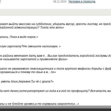
?
Человек и природа
08.11.2024
ают выйти массово на субботник, убирать мусор, грести листву, не пред
 районной администрации? Тогда это вопи
»
лись. Пока в виде норок.
»
белую зарплату?Не смешите налоговую.
»
го района мечтают дать вам п... Вы,как председатель городской госдумы 
ые называете зарплатой и применяете физи
»
нашего не уважаемого левозащитника и типа крутого мафиози борьбы с 
ороваешься и почему то язык в ж... по
»
уметь блин,деревня.Ты чё с урала?
»
а нет денег,хотя рапортуют из года в в год по профициту? Вся власть жи
ны и не блейте громко,а то кормушка закроется,н...
»