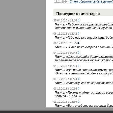
С чем обратились бы к детям
15.11.2024
Последние комментарии
#
25.04.2020 в 19:06
Гость:
«
Работникам культуры предлаг
Интересно, чья инициатива? Неужели
#
06.12.2018 в 18:42
Гость:
«
И до нас уже американцы добра
#
06.12.2018 в 11:25
Гость:
«
А кто из коммерсов платит 
#
04.12.2018 в 00:48
Гость:
«
Олег,все рабы белохолуницко
выплачиваете вовремя копейки,котор
#
04.12.2018 в 00:34
Гость:
«
Давно не видать почему то 
.Олег,ты с ними каждый день за руку зд
#
04.12.2018 в 00:24
Гость:
«
Потому что не воровать надо 
#
03.12.2018 в 20:56
Гость:
«
Почему у администрации всегд
нету.НОНСЕНС.
»
#
03.12.2018 в 16:59
Гость:
«
Вот и сидите вы все тут бара