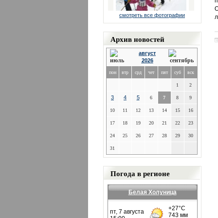
п
О
смотреть все фотографии
л
Архив новостей
август
2026
пон
втр
срд
чет
пят
суб
вск
1
2
3
4
5
6
7
8
9
10
11
12
13
14
15
16
17
18
19
20
21
22
23
24
25
26
27
28
29
30
31
Погода в регионе
Белая Холуница