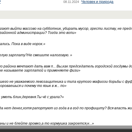
?
Человек и природа
08.11.2024
ают выйти массово на субботник, убирать мусор, грести листву, не пред
 районной администрации? Тогда это вопи
»
лись. Пока в виде норок.
»
белую зарплату?Не смешите налоговую.
»
го района мечтают дать вам п... Вы,как председатель городской госдумы 
ые называете зарплатой и применяете физи
»
нашего не уважаемого левозащитника и типа крутого мафиози борьбы с 
ороваешься и почему то язык в ж... по
»
уметь блин,деревня.Ты чё с урала?
»
а нет денег,хотя рапортуют из года в в год по профициту? Вся власть жи
ны и не блейте громко,а то кормушка закроется,н...
»