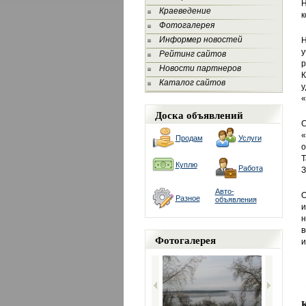
Н
Краеведение
к
Фотогалерея
Информер новостей
Н
у
Рейтинг сайтов
р
Новости партнеров
К
Каталог сайтов
у
«
Доска объявлений
С
«
Продам
Услуги
о
Т
Куплю
Работа
З
Авто-
Разное
объявления
и
н
в
Фотогалерея
и