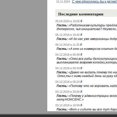
С чем обратились бы к детям
15.11.2024
Последние комментарии
#
25.04.2020 в 19:06
Гость:
«
Работникам культуры предлаг
Интересно, чья инициатива? Неужели
#
06.12.2018 в 18:42
Гость:
«
И до нас уже американцы добра
#
06.12.2018 в 11:25
Гость:
«
А кто из коммерсов платит 
#
04.12.2018 в 00:48
Гость:
«
Олег,все рабы белохолуницко
выплачиваете вовремя копейки,котор
#
04.12.2018 в 00:34
Гость:
«
Давно не видать почему то 
.Олег,ты с ними каждый день за руку зд
#
04.12.2018 в 00:24
Гость:
«
Потому что не воровать надо 
#
03.12.2018 в 20:56
Гость:
«
Почему у администрации всегд
нету.НОНСЕНС.
»
#
03.12.2018 в 16:59
Гость:
«
Вот и сидите вы все тут бара