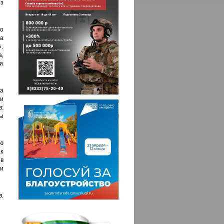
з
о
а
.
,
и
ва
и
:
ы
ю
к
в
 и
.