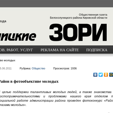
Общественная газета
Белохолуницкого района Кировской области
года
В, РАБОТ, УСЛУГ
РЕКЛАМА НА САЙТЕ
ПОДПИСКА
иве молодых
5.06.2011
Рубрика:
Общество
Просмотров: 1936
Район в фотообъективе молодых
 целью поддержки талантливых молодых людей, а также знакомства 
достопримечательностями и проблемами нашего края отделом п
оциальной работе администрации района проведен фотоконкурс «Райо
лазами молодых».