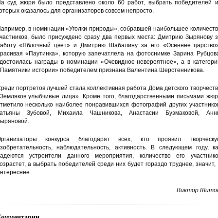
а суд жюри было представлено около 60 работ, выбрать победителей и
оторых оказалось для организаторов совсем непросто.
апример, в номинации «Уголки природы», собравшей наибольшее количеств
частников, было присуждено сразу два первых места: Дмитрию Зырянову з
аботу «Яблочный цвет» и Дмитрию Шабалину за его «Осеннее царство»
расивая «Паутинка», которую запечатлела на фотоснимке Зарина Рубцова
достоилась награды в номинации «Очевидное-невероятное», а в категори
Памятники истории» победителем признана Валентина Шерстенникова.
реди портретов лучшей стала коллективная работа Дома детского творчест
Земляков улыбчивые лица». Кроме того, благодарственными письмами жюр
тметило несколько наиболее понравившихся фотографий других участников
атьяны Зубовой, Михаила Чашникова, Анастасии Бузмаковой, Анн
ыряновой.
Организаторы конкурса благодарят всех, кто проявил творческу
зобретательность, наблюдательность, активность. В следующем году, ка
адеются устроители данного мероприятия, количество его участнико
озрастет, а выбрать победителей среди них будет гораздо труднее, значит,
нтереснее.
Виктор Шитов
Комментарии