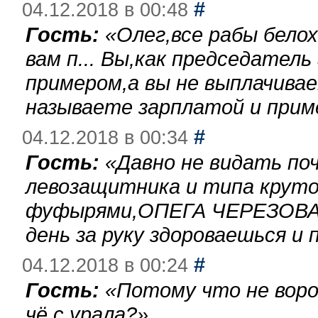
#
04.12.2018 в 00:48
Гость:
«
Олег,все рабы бело
вам п... Вы,как председател
примером,а вы не выплачива
называете зарплатой и при
#
04.12.2018 в 00:34
Гость:
«
Давно не видать по
левозащитника и типа круто
фуфырями,ОПЕГА ЧЕРЕЗОВА-
день за руку здороваешься и п
#
04.12.2018 в 00:24
Гость:
«
Потому что не воро
чё с урала?
»