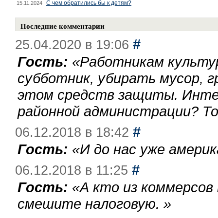
С чем обратились бы к детям?
15.11.2024
Последние комментарии
#
25.04.2020 в 19:06
Гость:
«
Работникам культу
субботник, убирать мусор, г
этом средств защиты. Инте
районной администрации? То
#
06.12.2018 в 18:42
Гость:
«
И до нас уже америк
#
06.12.2018 в 11:25
Гость:
«
А кто из коммерсов
смешите налоговую.
»