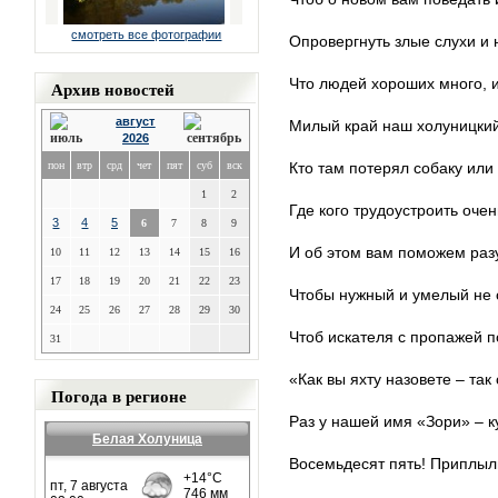
смотреть все фотографии
Опровергнуть злые слухи и 
Что людей хороших много, и
Архив новостей
август
Милый край наш холуницкий
2026
пон
втр
срд
чет
пят
суб
вск
Кто там потерял собаку или
1
2
Где кого трудоустроить очен
3
4
5
6
7
8
9
И об этом вам поможем разу
10
11
12
13
14
15
16
17
18
19
20
21
22
23
Чтобы нужный и умелый не 
24
25
26
27
28
29
30
Чтоб искателя с пропажей п
31
«Как вы яхту назовете – так
Погода в регионе
Раз у нашей имя «Зори» – к
Белая Холуница
Восемьдесят пять! Приплыли