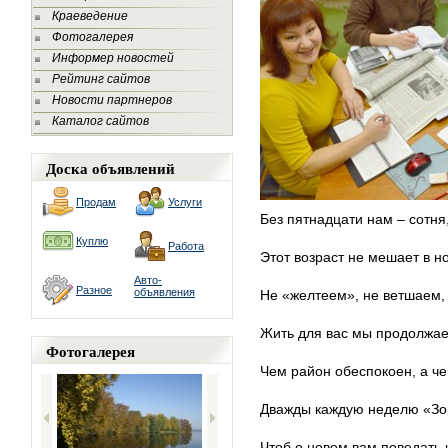
Краеведение
Фотогалерея
Информер новостей
Рейтинг сайтов
Новости партнеров
Каталог сайтов
Доска объявлений
Продам
Услуги
Без пятнадцати нам – сотня,
Куплю
Работа
Этот возраст не мешает в н
Авто-
Разное
объявления
Не «желтеем», не ветшаем, 
Жить для вас мы продолжае
Фотогалерея
Чем район обеспокоен, а че
Дважды каждую неделю «Зор
Чтоб о новом вам поведать 