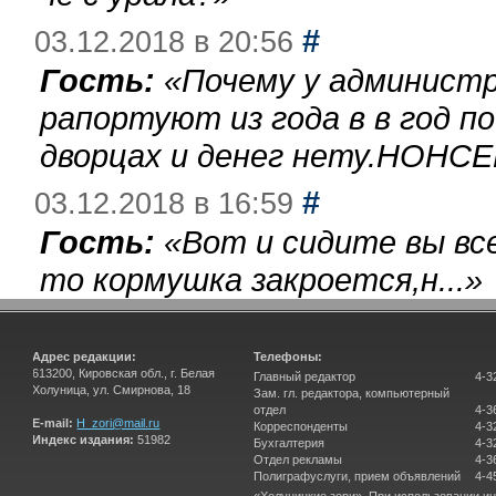
#
03.12.2018 в 20:56
Гость:
«
Почему у администр
рапортуют из года в в год п
дворцах и денег нету.НОНСЕ
#
03.12.2018 в 16:59
Гость:
«
Вот и сидите вы вс
то кормушка закроется,н...
»
Адрес редакции:
Телефоны:
613200, Кировская обл., г. Белая
Главный редактор
4-3
Холуница, ул. Смирнова, 18
Зам. гл. редактора, компьютерный
отдел
4-3
E-mail:
H_zori@mail.ru
Корреспонденты
4-3
Индекс издания:
51982
Бухгалтерия
4-3
Отдел рекламы
4-3
Полиграфуслуги, прием объявлений
4-4