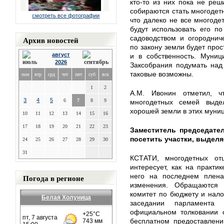
кто-то из них пока не реш
собираются стать многодет
смотреть все фотографии
что далеко не все многоде
будут использовать его п
садоводством и огороднич
Архив новостей
по закону земли будет прос
август
и в собственность. Муниц
2026
Заксобрания подумать над
таковые возможны.
пон
втр
срд
чет
пят
суб
вск
1
2
А.М. Ивонин отметил, 
3
4
5
6
7
8
9
многодетных семей выде
хорошей земли в этих муниц
10
11
12
13
14
15
16
17
18
19
20
21
22
23
Заместитель председател
посетить участки, выдел
24
25
26
27
28
29
30
31
КСТАТИ, многодетных от
интересует, как на практи
него на последнем плена
Погода в регионе
изменения. Обращаются
комитет по бюджету и нал
Белая Холуница
заседании парламента
официальном толковании с
бесплатном предоставлен