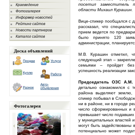
посетил заместитель п
Краеведение
области Михаил Курашин.
Фотогалерея
Информер новостей
Вице-спикер пообщался с 
Рейтинг сайтов
рассказал, что специалис
Новости партнеров
прием ведется по предвари
Каталог сайтов
было принято 120 заяв
администрации, планируетс
Доска объявлений
М.В. Курашин отметил, ч
следующий этап – закрепле
Продам
Услуги
семьями – пройдет без 
успешность реализации зак
Куплю
Работа
Председатель ОЗС А.М. 
Авто-
детально ознакомился с т
Разное
объявления
района выделяют землю, 
спикер побывал в Слободск
ни в районе, ни в городе р
Фотогалерея
число сформированных и в
превышает число подавших 
у муниципальных властей и
могут быть задействованы в
потенциально может подат