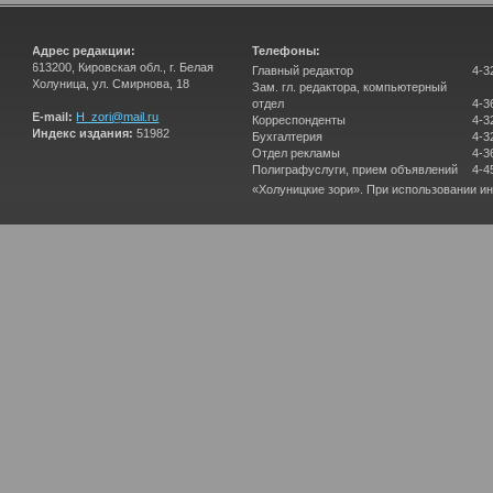
Адрес редакции:
Телефоны:
613200, Кировская обл., г. Белая
Главный редактор
4-3
Холуница, ул. Смирнова, 18
Зам. гл. редактора, компьютерный
отдел
4-3
E-mail:
H_zori@mail.ru
Корреспонденты
4-3
Индекс издания:
51982
Бухгалтерия
4-3
Отдел рекламы
4-3
Полиграфуслуги, прием объявлений
4-4
«Холуницкие зори». При использовании и