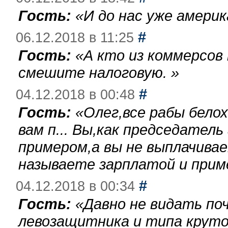
Гость:
«
И до нас уже америк
#
06.12.2018 в 11:25
Гость:
«
А кто из коммерсов
смешите налоговую.
»
#
04.12.2018 в 00:48
Гость:
«
Олег,все рабы бело
вам п... Вы,как председател
примером,а вы не выплачива
называете зарплатой и при
#
04.12.2018 в 00:34
Гость:
«
Давно не видать по
левозащитника и типа круто