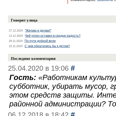
Говорит улица
"Желаю и делаю!"
27.12.2024
Чей успех оставил в сердце радость?
13.12.2024
По пути доброй воли
29.11.2024
С чем обратились бы к детям?
15.11.2024
Последние комментарии
#
25.04.2020 в 19:06
Гость:
«
Работникам культу
субботник, убирать мусор, г
этом средств защиты. Инте
районной администрации? То
#
06.12.2018 в 18:42