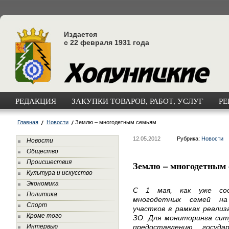
Издается
с 22 февраля 1931 года
РЕДАКЦИЯ
ЗАКУПКИ ТОВАРОВ, РАБОТ, УСЛУГ
РЕ
Главная
Новости
Землю – многодетным семьям
12.05.2012
Рубрика:
Новости
Новости
Общество
Происшествия
Землю – многодетным
Культура и искусство
Экономика
С 1 мая, как уже сооб
Политика
многодетных семей на
Спорт
участков в рамках реализ
Кроме того
ЗО. Для мониторинга сит
Интервью
предоставлению госуда