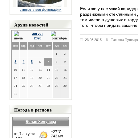
Если же у вас узкий коридо
смотреть все фотографии
раздвижными стеклянными д
том числе в душевых и гард
Архив новостей
того, чтобы придать законч
август
2026
23.03.2015
Татьяна Пушкар
пон
втр
срд
чет
пят
суб
вск
1
2
3
4
5
6
7
8
9
10
11
12
13
14
15
16
17
18
19
20
21
22
23
24
25
26
27
28
29
30
31
Погода в регионе
Белая Холуница