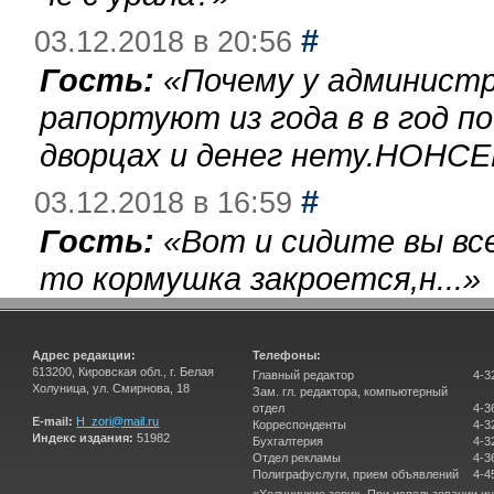
#
03.12.2018 в 20:56
Гость:
«
Почему у администр
рапортуют из года в в год п
дворцах и денег нету.НОНСЕ
#
03.12.2018 в 16:59
Гость:
«
Вот и сидите вы вс
то кормушка закроется,н...
»
Адрес редакции:
Телефоны:
613200, Кировская обл., г. Белая
Главный редактор
4-3
Холуница, ул. Смирнова, 18
Зам. гл. редактора, компьютерный
отдел
4-3
E-mail:
H_zori@mail.ru
Корреспонденты
4-3
Индекс издания:
51982
Бухгалтерия
4-3
Отдел рекламы
4-3
Полиграфуслуги, прием объявлений
4-4