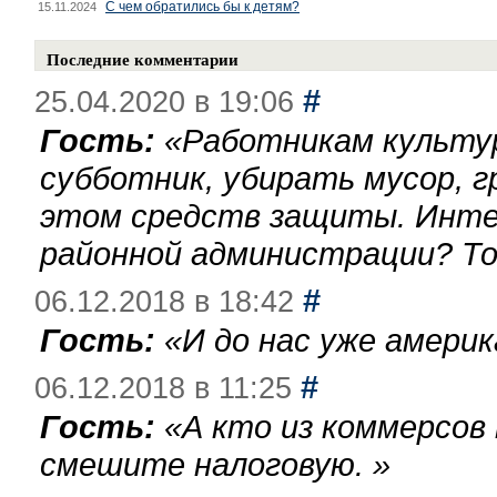
С чем обратились бы к детям?
15.11.2024
Последние комментарии
#
25.04.2020 в 19:06
Гость:
«
Работникам культу
субботник, убирать мусор, г
этом средств защиты. Инте
районной администрации? То
#
06.12.2018 в 18:42
Гость:
«
И до нас уже америк
#
06.12.2018 в 11:25
Гость:
«
А кто из коммерсов
смешите налоговую.
»