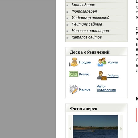
Ц
Краеведение
к
Фотогалерея
с
о
Информер новостей
Рейтинг сайтов
Новости партнеров
Б
Каталог сайтов
о
в
В
Доска объявлений
м
С
Продам
Услуги
а
з
Куплю
Работа
Авто-
Разное
объявления
Фотогалерея