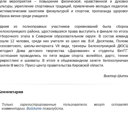
ели мероприятия – повышение физической, нравственной и духовно
ультуры, укрепление спортивных традиций, привлечение молодых педагогов
истематическим занятиям физкультурой и спортом, пропаганда здоровог
браза жизни среди учащихся.
Одним из полноправных участников соревнований была сборна
елохолуницкого района, удостоившаяся права выступить в финале по итог
тборочного этапа в Северном образовательном округе. В состав команд
ошли 12 человек, среди них учителя из школ им. В.И. Десяткова, Полома
сехсвятского, школы-интерната VII вида, тренеры Белохолуницкой ДЮСШ
етодист Дома детского творчества «Дарование» и студенты ВятГГУ
остязания проводились по пяти видам спорта: волейбол, дартс, теннис
рмрестлинг и шахматы. В итоге в общекомандном зачете белохолуничан
аняли III место. Пресс-центр правительства Кировской области.
Виктор Шитов
Комментарии
Только зарегистрированные пользователи могут оставлят
комментарии.
Войдите
пожалуйста.