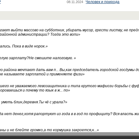
?
Человек и природа
08.11.2024
ают выйти массово на субботник, убирать мусор, грести листву, не пред
 районной администрации? Тогда это вопи
»
лись. Пока в виде норок.
»
белую зарплату?Не смешите налоговую.
»
го района мечтают дать вам п... Вы,как председатель городской госдумы 
ые называете зарплатой и применяете физи
»
нашего не уважаемого левозащитника и типа крутого мафиози борьбы с 
ороваешься и почему то язык в ж... по
»
уметь блин,деревня.Ты чё с урала?
»
а нет денег,хотя рапортуют из года в в год по профициту? Вся власть жи
ны и не блейте громко,а то кормушка закроется,н...
»