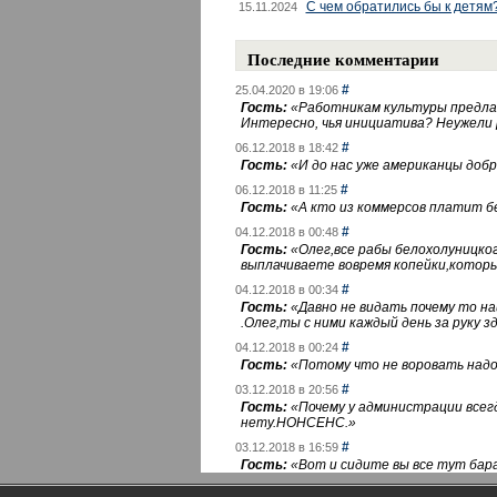
С чем обратились бы к детям
15.11.2024
Последние комментарии
#
25.04.2020 в 19:06
Гость:
«
Работникам культуры предлаг
Интересно, чья инициатива? Неужели
#
06.12.2018 в 18:42
Гость:
«
И до нас уже американцы добра
#
06.12.2018 в 11:25
Гость:
«
А кто из коммерсов платит 
#
04.12.2018 в 00:48
Гость:
«
Олег,все рабы белохолуницко
выплачиваете вовремя копейки,котор
#
04.12.2018 в 00:34
Гость:
«
Давно не видать почему то 
.Олег,ты с ними каждый день за руку зд
#
04.12.2018 в 00:24
Гость:
«
Потому что не воровать надо 
#
03.12.2018 в 20:56
Гость:
«
Почему у администрации всегд
нету.НОНСЕНС.
»
#
03.12.2018 в 16:59
Гость:
«
Вот и сидите вы все тут бара