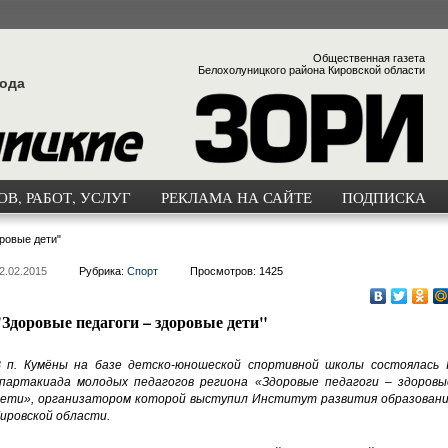
Общественная газета
Белохолуницкого района Кировской области
года
В, РАБОТ, УСЛУГ
РЕКЛАМА НА САЙТЕ
ПОДПИСКА
ровые дети"
2.02.2015
Рубрика:
Спорт
Просмотров: 1425
"Здоровые педагоги – здоровые дети"
 п. Кумёны на базе детско-юношеской спортивной школы состоялась II
партакиада молодых педагогов региона «Здоровые педагоги – здоровы
ети», организатором которой выступил Институт развития образовани
ировской области.