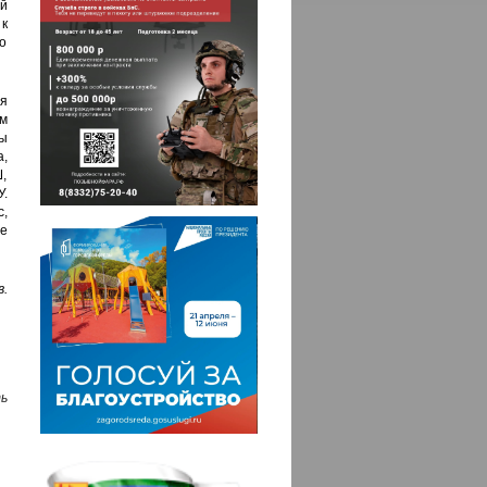
й
 к
о
я
ам
ы
,
,
.
,
е
.
ь