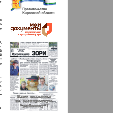
т
т
го
о
е
ы,
и
й
й
х
е
–
ую
ях
7
 –
Э.