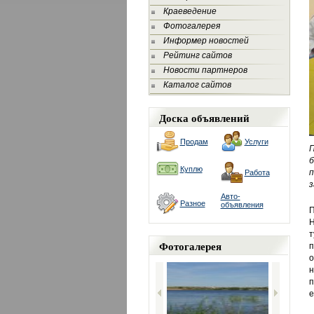
Краеведение
Фотогалерея
Информер новостей
Рейтинг сайтов
Новости партнеров
Каталог сайтов
Доска объявлений
Продам
Услуги
П
б
Куплю
п
Работа
з
Авто-
Разное
объявления
П
Н
т
Фотогалерея
п
о
н
п
е