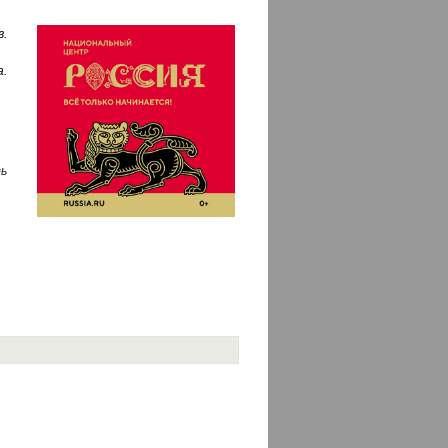
.
.
ь