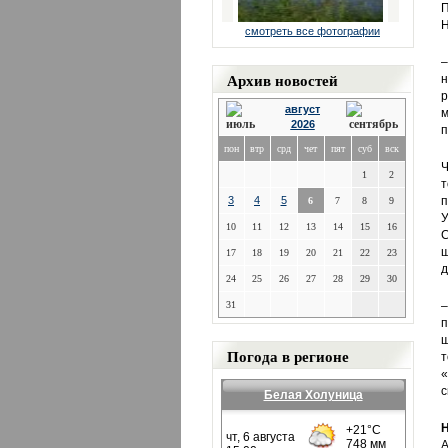
П
Н
смотреть все фотографии
–
Архив новостей
н
р
август
м
2026
п
пон
втр
срд
чет
пят
суб
вск
Ч
1
2
т
3
4
5
п
6
7
8
9
У
10
11
12
13
14
15
16
С
ш
17
18
19
20
21
22
23
д
24
25
26
27
28
29
30
31
–
п
ш
Погода в регионе
т
«
с
Белая Холуница
Н
А