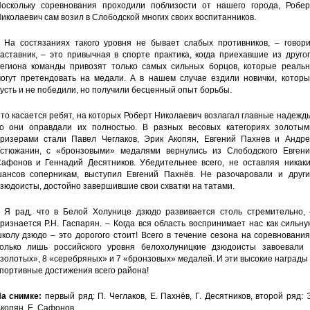
оскольку соревнования проходили поблизости от нашего города, Робер
иколаевич сам возил в Слободской многих своих воспитанников.
 На состязаниях такого уровня не бывает слабых противников, – говори
аставник, – это привычная в спорте практика, когда приехавшие из друго
егиона команды привозят только самых сильных борцов, которые реальн
огут претендовать на медали. А в нашем случае ездили новички, которы
усть и не победили, но получили бесценный опыт борьбы.
то касается ребят, на которых Роберт Николаевич возлагал главные надежд
о они оправдали их полностью. В разных весовых категориях золотым
ризерами стали Павел Чеглаков, Эрик Акопян, Евгений Пахнев и Андре
стюжанин, с «бронзовыми» медалями вернулись из Слободского Евгени
афонов и Геннадий Десятников. Убедительнее всего, не оставляя никаки
ансов соперникам, выступил Евгений Пахнёв. Не разочаровали и други
зюдоисты, достойно завершившие свои схватки на татами.
 Я рад, что в Белой Холунице дзюдо развивается столь стремительно, 
ризнается Р.Н. Гаспарян. – Когда вся область воспринимает нас как сильн
колу дзюдо – это дорогого стоит! Всего в течение сезона на соревновани
олько лишь российского уровня белохолуницкие дзюдоисты завоевали 
золотых», 8 «серебряных» и 7 «бронзовых» медалей. И эти высокие награды
портивные достижения всего района!
а снимке:
первый ряд: П. Чеглаков, Е. Пахнёв, Г. Десятников, второй ряд: 
копян, Е. Сафонов.