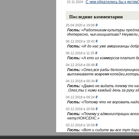
С чем обратились бы к детям
15.11.2024
Последние комментарии
#
25.04.2020 в 19:06
Гость:
«
Работникам культуры предлаг
Интересно, чья инициатива? Неужели
#
06.12.2018 в 18:42
Гость:
«
И до нас уже американцы добра
#
06.12.2018 в 11:25
Гость:
«
А кто из коммерсов платит 
#
04.12.2018 в 00:48
Гость:
«
Олег,все рабы белохолуницко
выплачиваете вовремя копейки,котор
#
04.12.2018 в 00:34
Гость:
«
Давно не видать почему то 
.Олег,ты с ними каждый день за руку зд
#
04.12.2018 в 00:24
Гость:
«
Потому что не воровать надо 
#
03.12.2018 в 20:56
Гость:
«
Почему у администрации всегд
нету.НОНСЕНС.
»
#
03.12.2018 в 16:59
Гость:
«
Вот и сидите вы все тут бара