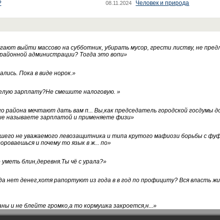
?
Человек и природа
08.11.2024
ают выйти массово на субботник, убирать мусор, грести листву, не пред
 районной администрации? Тогда это вопи
»
лись. Пока в виде норок.
»
белую зарплату?Не смешите налоговую.
»
го района мечтают дать вам п... Вы,как председатель городской госдумы 
ые называете зарплатой и применяете физи
»
нашего не уважаемого левозащитника и типа крутого мафиози борьбы с 
ороваешься и почему то язык в ж... по
»
уметь блин,деревня.Ты чё с урала?
»
а нет денег,хотя рапортуют из года в в год по профициту? Вся власть жи
ны и не блейте громко,а то кормушка закроется,н...
»