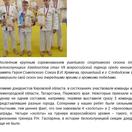
оследним крупным соревнованием ушедшего спортивного сезона дл
елохолуницких дзюдоистов стал VII всероссийский турнир среди юноше
амяти Героя Советского Союза В.И. Кряжева, прошедший в г. Слободском.
авершили свой сезон они очередными яркими и громкими победами.
омимо дзюдоистов Кировской области, в состязаниях участвовали команды 
ижегородской области, Татарстана, Пермского края. Некоторые приехали 
урнир не одним составом, например, пермяки выставили сразу 3 команды
редставлявшие разные города. Соперники у наших ребят были сильными
пытными, тем ценнее факт, что они завоевали 4 «золотых» и 2 «бронзовы
аграды. Четыре «золота» на турнире всероссийского уровня – такого, п
ризнанию тренера Р.Н. Гаспаряна, в истории белохолуницкой секции дзюд
ще не было.