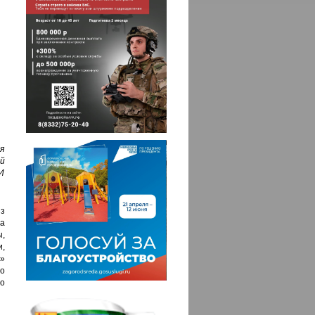
я
й
 И
из
на
,
,
х»
о
о