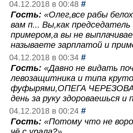
#
04.12.2018 в 00:48
Гость:
«
Олег,все рабы бело
вам п... Вы,как председател
примером,а вы не выплачива
называете зарплатой и при
#
04.12.2018 в 00:34
Гость:
«
Давно не видать по
левозащитника и типа круто
фуфырями,ОПЕГА ЧЕРЕЗОВА-
день за руку здороваешься и п
#
04.12.2018 в 00:24
Гость:
«
Потому что не воро
чё с урала?
»