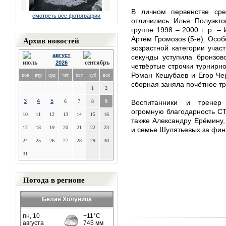
В личном первенстве сре
смотреть все фотографии
отличились Илья Полуэкто
группе 1998 – 2000 г. р. –
Архив новостей
Артём Громозов (5-е). Осо
возрастной категории участ
август
секунды уступила бронзов
2026
четвёртые строчки турнирн
Роман Кешубаев и Егор Че
пон
втр
срд
чет
пят
суб
вск
сборная заняла почётное тр
1
2
3
4
5
6
7
8
9
Воспитанники и тренер
огромную благодарность СТ
10
11
12
13
14
15
16
также Александру Ерёмину
17
18
19
20
21
22
23
и семье Шулятьевых за фин
24
25
26
27
28
29
30
31
Погода в регионе
Белая Холуница