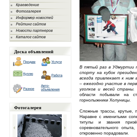
Краеведение
Фотогалерея
Информер новостей
Рейтинг сайтов
Новости партнеров
Каталог сайтов
Доска объявлений
Продам
Услуги
В пятый раз в Удмуртии 
спорту на кубок президен
Куплю
Работа
всегда привлекает к ним
– ежегодно участие в пер
Авто-
уголков и весей страны.
Разное
объявления
области побывали на с
горнолыжники Холуницы.
Фотогалерея
Сложные трассы, крутые, 
Наравне с именитыми сопе
титулы и звания призё
соревновательного опыта,
откровенно порадовали.