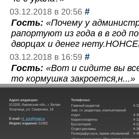
#
03.12.2018 в 20:56
Гость:
«
Почему у администр
рапортуют из года в в год п
дворцах и денег нету.НОНСЕ
#
03.12.2018 в 16:59
Гость:
«
Вот и сидите вы вс
то кормушка закроется,н...
»
Адрес редакции:
Телефоны:
613200, Кировская обл., г. Белая
Главный редактор
4-3
Холуница, ул. Смирнова, 18
Зам. гл. редактора, компьютерный
отдел
4-3
E-mail:
H_zori@mail.ru
Корреспонденты
4-3
Индекс издания:
51982
Бухгалтерия
4-3
Отдел рекламы
4-3
Полиграфуслуги, прием объявлений
4-4