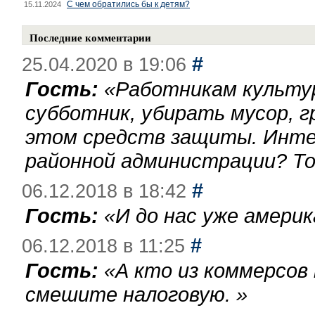
С чем обратились бы к детям?
15.11.2024
Последние комментарии
#
25.04.2020 в 19:06
Гость:
«
Работникам культу
субботник, убирать мусор, г
этом средств защиты. Инте
районной администрации? То
#
06.12.2018 в 18:42
Гость:
«
И до нас уже америк
#
06.12.2018 в 11:25
Гость:
«
А кто из коммерсов
смешите налоговую.
»