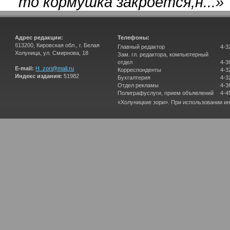
то кормушка закроется,н...
»
Адрес редакции:
Телефоны:
613200, Кировская обл., г. Белая
Главный редактор
4-3
Холуница, ул. Смирнова, 18
Зам. гл. редактора, компьютерный
отдел
4-3
E-mail:
H_zori@mail.ru
Корреспонденты
4-3
Индекс издания:
51982
Бухгалтерия
4-3
Отдел рекламы
4-3
Полиграфуслуги, прием объявлений
4-4
«Холуницкие зори». При использовании и