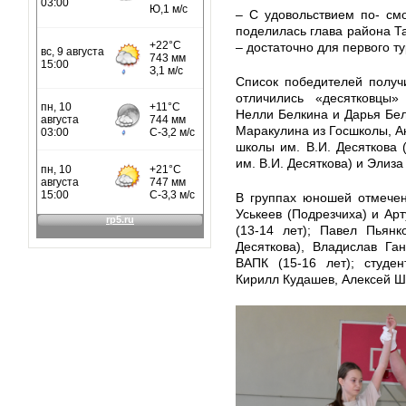
– С удовольствием по- смо
поделилась глава района Та
– достаточно для первого т
Список победителей получ
отличились «десятковцы
Нелли Белкина и Дарья Бел
Маракулина из Госшколы, А
школы им. В.И. Десяткова 
им. В.И. Десяткова) и Элиза
В группах юношей отмечен
Уськеев (Подрезчиха) и Арт
(13-14 лет); Павел Пьянк
Десяткова), Владислав Га
ВАПК (15-16 лет); студе
Кирилл Кудашев, Алексей Ши