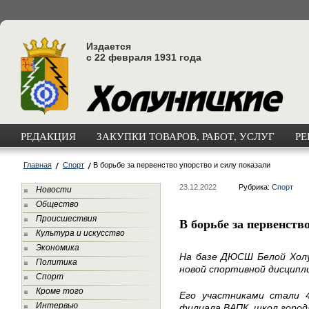
Издается
с 22 февраля 1931 года
РЕДАКЦИЯ
ЗАКУПКИ ТОВАРОВ, РАБОТ, УСЛУГ
РЕ
Главная
Спорт
В борьбе за первенство упорство и силу показали
23.12.2022
Рубрика:
Спорт
Новости
Общество
Происшествия
В борьбе за первенств
Культура и искусство
Экономика
На базе ДЮСШ Белой Хол
Политика
новой спортивной дисципли
Спорт
Кроме того
Его участниками стали 
Интервью
филиала ВАПК, школ города