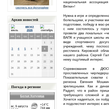
национальная ассоциаци
Вятки»!
смотреть все фотографии
Нужна в игре и определенна
Архив новостей
болельщики, и участники мин
подготовки, победу в мас-р
август
с ним состоялось у горо
2026
провели два локальных «ч
пон
втр
срд
чет
пят
суб
вск
ВАПК и учащихся школы им
виде спортивного досу
1
2
учреждений, чему поспос
3
4
5
6
7
8
9
рестлинга Кировской обла
нашего района Сергей Гал
10
11
12
13
14
15
16
нему ощутимый интерес.
17
18
19
20
21
22
23
24
25
26
27
28
29
30
Соревнования в ДЮС
прославленных чирлидерш 
31
Показательные схватки с
региона Евгения Мошки
Погода в регионе
зрелищными. Как и дина
Радует, что в район приш
требующего сложной и дор
Белая Холуница
Хочется надеяться, он пой
и подхлестнет интерес к ак