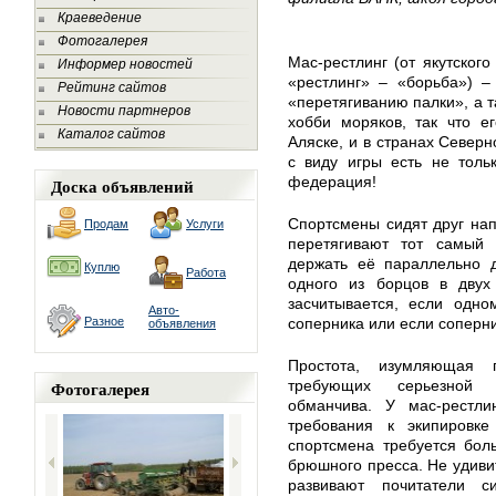
Краеведение
Фотогалерея
Мас-рестлинг (от якутского
Информер новостей
«рестлинг» – «борьба») –
Рейтинг сайтов
«перетягиванию палки», а т
Новости партнеров
хобби моряков, так что е
Каталог сайтов
Аляске, и в странах Север
с виду игры есть не толь
федерация!
Доска объявлений
Спортсмены сидят друг напр
Продам
Услуги
перетягивают тот самый 
держать её параллельно д
Куплю
Работа
одного из борцов в двух
засчитывается, если одно
Авто-
Разное
соперника или если соперни
объявления
Простота, изумляющая 
Фотогалерея
требующих серьезной п
обманчива. У мас-рестли
требования к экипировк
спортсмена требуется бол
брюшного пресса. Не удивит
развивают почитатели с