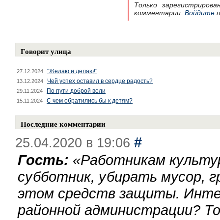
Только зарегистрирова
комментарии.
Войдите
п
Говорит улица
"Желаю и делаю!"
27.12.2024
Чей успех оставил в сердце радость?
13.12.2024
По пути доброй воли
29.11.2024
С чем обратились бы к детям?
15.11.2024
Последние комментарии
#
25.04.2020 в 19:06
Гость:
«
Работникам культу
субботник, убирать мусор, г
этом средств защиты. Инте
районной администрации? То