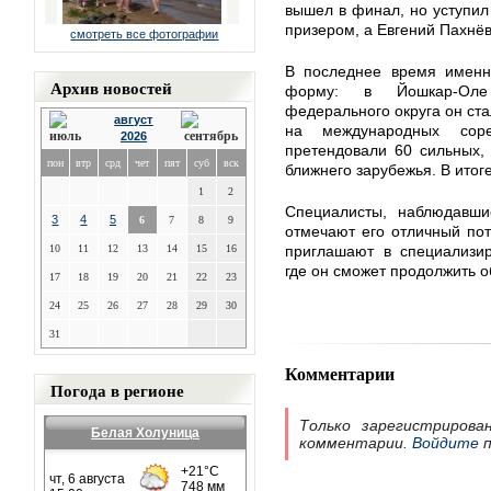
вышел в финал, но уступил
призером, а Евгений Пахнё
смотреть все фотографии
В последнее время именно
Архив новостей
форму: в Йошкар-Оле
федерального округа он ста
август
на международных сор
2026
претендовали 60 сильных,
пон
втр
срд
чет
пят
суб
вск
ближнего зарубежья. В ито
1
2
Специалисты, наблюдавши
3
4
5
6
7
8
9
отмечают его отличный по
10
11
12
13
14
15
16
приглашают в специализир
где он сможет продолжить о
17
18
19
20
21
22
23
24
25
26
27
28
29
30
31
Комментарии
Погода в регионе
Только зарегистрирова
Белая Холуница
комментарии.
Войдите
п