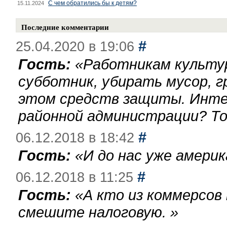
С чем обратились бы к детям?
15.11.2024
Последние комментарии
#
25.04.2020 в 19:06
Гость:
«
Работникам культу
субботник, убирать мусор, г
этом средств защиты. Инте
районной администрации? То
#
06.12.2018 в 18:42
Гость:
«
И до нас уже америк
#
06.12.2018 в 11:25
Гость:
«
А кто из коммерсов
смешите налоговую.
»