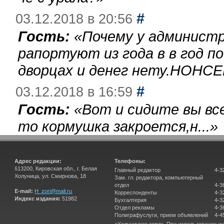
#
03.12.2018 в 20:56
Гость:
«
Почему у администр
рапортуют из года в в год п
дворцах и денег нету.НОНСЕ
#
03.12.2018 в 16:59
Гость:
«
Вот и сидите вы вс
то кормушка закроется,н...
»
Адрес редакции:
Телефоны:
613200, Кировская обл., г. Белая
Главный редактор
4-3
Холуница, ул. Смирнова, 18
Зам. гл. редактора, компьютерный
отдел
4-3
E-mail:
H_zori@mail.ru
Корреспонденты
4-3
Индекс издания:
51982
Бухгалтерия
4-3
Отдел рекламы
4-3
Полиграфуслуги, прием объявлений
4-4