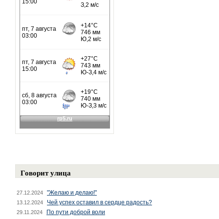
Говорит улица
"Желаю и делаю!"
27.12.2024
Чей успех оставил в сердце радость?
13.12.2024
По пути доброй воли
29.11.2024