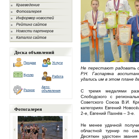
Краеведение
Фотогалерея
Информер новостей
Рейтинг сайтов
Новости партнеров
Каталог сайтов
Доска объявлений
Продам
Услуги
Не перестают радовать с
Р.Н. Гаспаряна воспитан
Куплю
Работа
удались им в этом плане д
Авто-
Разное
С тремя медалями разн
объявления
Слободского с региональ
Советского Союза В.И. Кр
категориях Евгений Новосё
Фотогалерея
2-е, Евгений Пахнёв – 3-е.
Не менее удачной получи
областной турнир по са
Десяткин удостоен звания