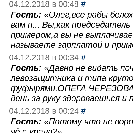
#
04.12.2018 в 00:48
Гость:
«
Олег,все рабы бело
вам п... Вы,как председател
примером,а вы не выплачива
называете зарплатой и при
#
04.12.2018 в 00:34
Гость:
«
Давно не видать по
левозащитника и типа круто
фуфырями,ОПЕГА ЧЕРЕЗОВА-
день за руку здороваешься и п
#
04.12.2018 в 00:24
Гость:
«
Потому что не воро
чё с урала?
»