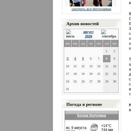
в
смотреть все фотографии
В
С
Архив новостей
Е
З
август
с
2026
о
з
пон
втр
срд
чет
пят
суб
вск
п
1
2
3
4
5
6
7
8
9
Т
ц
10
11
12
13
14
15
16
а
17
18
19
20
21
22
23
д
с
24
25
26
27
28
29
30
с
м
31
т
Погода в регионе
Н
в
Белая Холуница