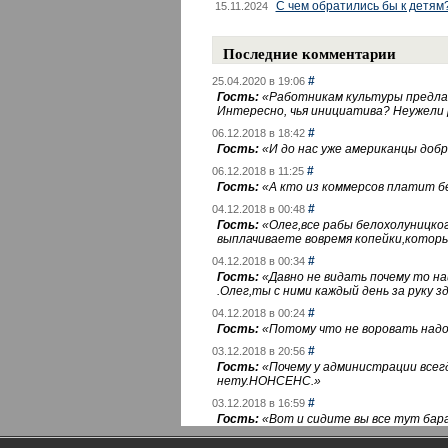
С чем обратились бы к детям
15.11.2024
Последние комментарии
#
25.04.2020 в 19:06
Гость:
«
Работникам культуры предлаг
Интересно, чья инициатива? Неужели
#
06.12.2018 в 18:42
Гость:
«
И до нас уже американцы добра
#
06.12.2018 в 11:25
Гость:
«
А кто из коммерсов платит 
#
04.12.2018 в 00:48
Гость:
«
Олег,все рабы белохолуницко
выплачиваете вовремя копейки,котор
#
04.12.2018 в 00:34
Гость:
«
Давно не видать почему то 
.Олег,ты с ними каждый день за руку зд
#
04.12.2018 в 00:24
Гость:
«
Потому что не воровать надо 
#
03.12.2018 в 20:56
Гость:
«
Почему у администрации всегд
нету.НОНСЕНС.
»
#
03.12.2018 в 16:59
Гость:
«
Вот и сидите вы все тут бара