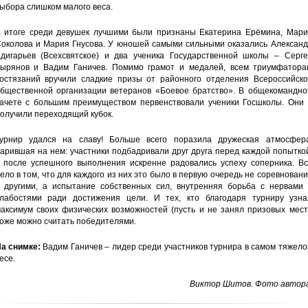
ыбора слишком малого веса.
 итоге среди девушек лучшими были признаны Екатерина Ерёмина, Мари
околова и Мария Гнусова. У юношей самыми сильными оказались Александ
дигарьев (Всехсвятское) и два ученика Государственной школы – Серге
ырянов и Вадим Ганичев. Помимо грамот и медалей, всем триумфатора
остязаний вручили сладкие призы от районного отделения Всероссийско
бщественной организации ветеранов «Боевое братство». В общекомандно
ачете с большим преимуществом первенствовали ученики Госшколы. Они 
олучили переходящий кубок.
урнир удался на славу! Больше всего поразила дружеская атмосфера
арившая на нем: участники подбадривали друг друга перед каждой попытко
 после успешного выполнения искренне радовались успеху соперника. Вс
ело в том, что для каждого из них это было в первую очередь не соревнован
 другими, а испытание собственных сил, внутренняя борьба с нервами 
лабостями ради достижения цели. И тех, кто благодаря турниру узна
аксимум своих физических возможностей (пусть и не занял призовых мест
оже можно считать победителями.
а снимке:
Вадим Ганичев – лидер среди участников турнира в самом тяжел
есе.
Виктор Шитов. Фото автора