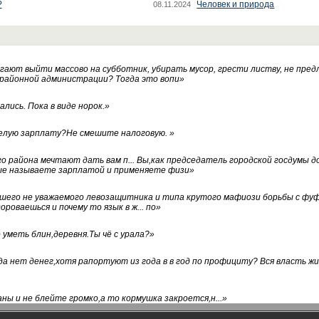
?
Человек и природа
08.11.2024
ают выйти массово на субботник, убирать мусор, грести листву, не пред
 районной администрации? Тогда это вопи
»
лись. Пока в виде норок.
»
белую зарплату?Не смешите налоговую.
»
го района мечтают дать вам п... Вы,как председатель городской госдумы 
ые называете зарплатой и применяете физи
»
нашего не уважаемого левозащитника и типа крутого мафиози борьбы с 
ороваешься и почему то язык в ж... по
»
уметь блин,деревня.Ты чё с урала?
»
а нет денег,хотя рапортуют из года в в год по профициту? Вся власть жи
ны и не блейте громко,а то кормушка закроется,н...
»