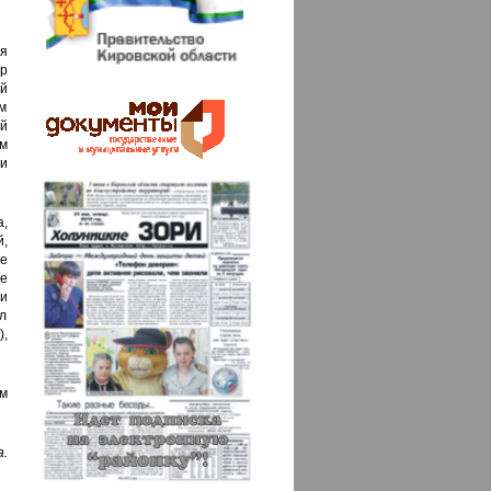
я
р
й
м
й
м
и
,
й,
е
ие
и
л
),
ом
.