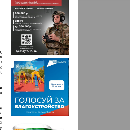
,
и
В
,
,
и
ал
е
а.
 и
й
ду