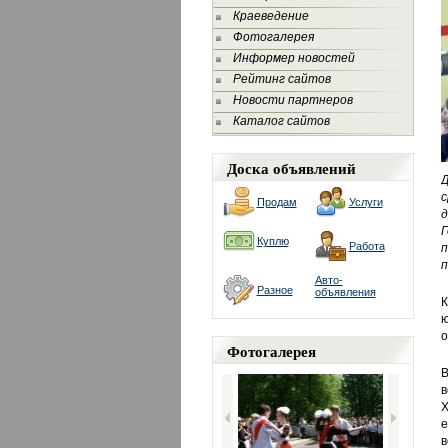
Краеведение
Фотогалерея
Информер новостей
Рейтинг сайтов
Новости партнеров
Каталог сайтов
Доска объявлений
Д
с
Продам
Услуги
д
Г
Куплю
Работа
п
п
Авто-
Разное
объявления
К
ю
о
Фотогалерея
В
в
Х
е
в