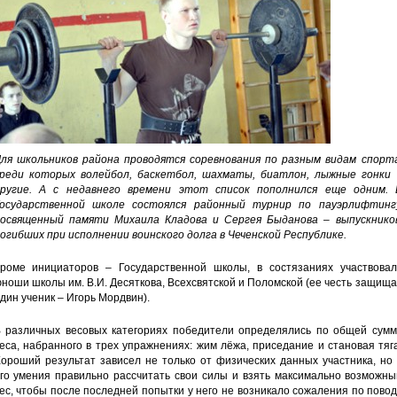
ля школьников района проводятся соревнования по разным видам спорта
реди которых волейбол, баскетбол, шахматы, биатлон, лыжные гонки 
ругие. А с недавнего времени этот список пополнился еще одним. 
осударственной школе состоялся районный турнир по пауэрлифтингу
освященный памяти Михаила Кладова и Сергея Быданова – выпускников
огибших при исполнении воинского долга в Чеченской Республике.
роме инициаторов – Государственной школы, в состязаниях участвовал
ноши школы им. В.И. Десяткова, Всехсвятской и Поломской (ее честь защищ
дин ученик – Игорь Мордвин).
 различных весовых категориях победители определялись по общей сумм
еса, набранного в трех упражнениях: жим лёжа, приседание и становая тяг
ороший результат зависел не только от физических данных участника, но
го умения правильно рассчитать свои силы и взять максимально возможны
ес, чтобы после последней попытки у него не возникало сожаления по пово