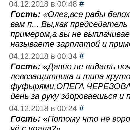
#
04.12.2018 в 00:48
Гость:
«
Олег,все рабы бело
вам п... Вы,как председател
примером,а вы не выплачива
называете зарплатой и при
#
04.12.2018 в 00:34
Гость:
«
Давно не видать по
левозащитника и типа круто
фуфырями,ОПЕГА ЧЕРЕЗОВА-
день за руку здороваешься и п
#
04.12.2018 в 00:24
Гость:
«
Потому что не воро
чё с урала?
»