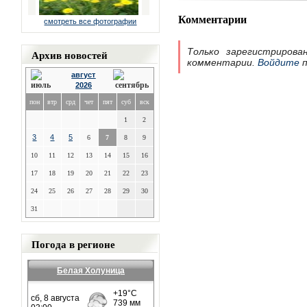
Комментарии
смотреть все фотографии
Только зарегистрирова
Архив новостей
комментарии.
Войдите
п
август
2026
пон
втр
срд
чет
пят
суб
вск
1
2
3
4
5
6
7
8
9
10
11
12
13
14
15
16
17
18
19
20
21
22
23
24
25
26
27
28
29
30
31
Погода в регионе
Белая Холуница