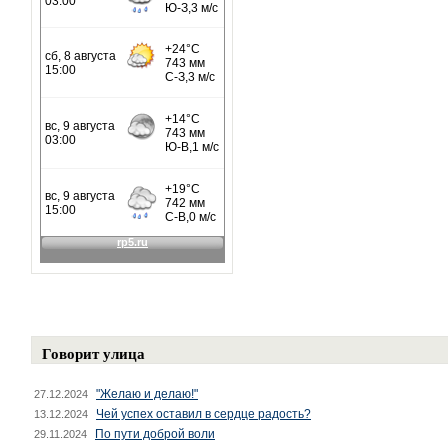
Говорит улица
"Желаю и делаю!"
27.12.2024
Чей успех оставил в сердце радость?
13.12.2024
По пути доброй воли
29.11.2024