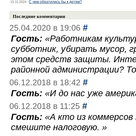
С чем обратились бы к детям?
15.11.2024
Последние комментарии
#
25.04.2020 в 19:06
Гость:
«
Работникам культу
субботник, убирать мусор, г
этом средств защиты. Инте
районной администрации? То
#
06.12.2018 в 18:42
Гость:
«
И до нас уже америк
#
06.12.2018 в 11:25
Гость:
«
А кто из коммерсов
смешите налоговую.
»