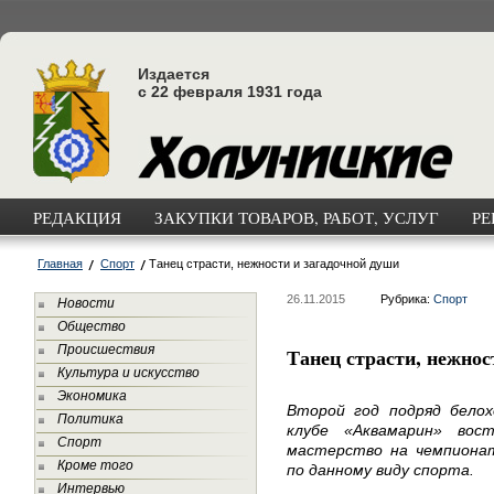
Издается
с 22 февраля 1931 года
РЕДАКЦИЯ
ЗАКУПКИ ТОВАРОВ, РАБОТ, УСЛУГ
РЕ
Главная
Спорт
Танец страсти, нежности и загадочной души
26.11.2015
Рубрика:
Спорт
Новости
Общество
Происшествия
Танец страсти, нежнос
Культура и искусство
Экономика
Второй год подряд белох
Политика
клубе «Аквамарин» вос
Спорт
мастерство на чемпионат
Кроме того
по данному виду спорта.
Интервью