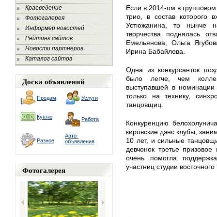
Если в 2014-ом в группово
Краеведение
трио, в состав которого 
Фотогалерея
Устюжанина, то нынче н
Информер новостей
творчества поднялась отв
Рейтинг сайтов
Емельянова, Ольга Ягубов
Новости партнеров
Ирина Бабайлова.
Каталог сайтов
Одна из конкурсанток поз
было легче, чем колле
Доска объявлений
выступавшей в номинации
только на технику, синхр
Продам
Услуги
танцовщиц.
Куплю
Работа
Конкуренцию белохолунича
кировские дэнс клубы, зан
Авто-
10 лет, и сильные танцов
Разное
объявления
девчонок третье призовое
очень помогла поддержк
участниц студии восточного
Фотогалерея