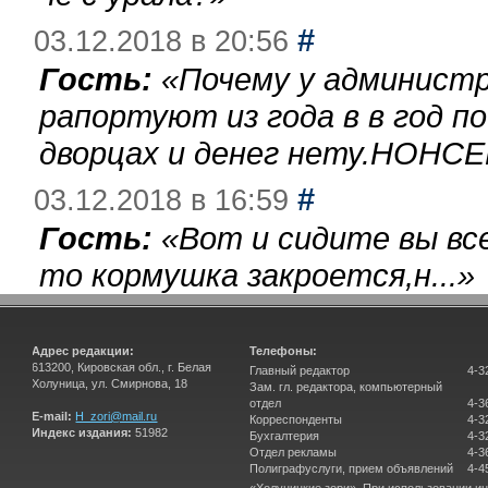
#
03.12.2018 в 20:56
Гость:
«
Почему у администр
рапортуют из года в в год п
дворцах и денег нету.НОНСЕ
#
03.12.2018 в 16:59
Гость:
«
Вот и сидите вы вс
то кормушка закроется,н...
»
Адрес редакции:
Телефоны:
613200, Кировская обл., г. Белая
Главный редактор
4-3
Холуница, ул. Смирнова, 18
Зам. гл. редактора, компьютерный
отдел
4-3
E-mail:
H_zori@mail.ru
Корреспонденты
4-3
Индекс издания:
51982
Бухгалтерия
4-3
Отдел рекламы
4-3
Полиграфуслуги, прием объявлений
4-4