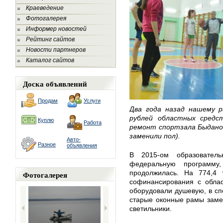
Краеведение
Фотогалерея
Информер новостей
Рейтинг сайтов
Новости партнеров
Каталог сайтов
Доска объявлений
Продам
Услуги
Два года назад нашему р
рублей областных средс
Куплю
Работа
ремонт спортзала Быданов
заменили пол).
Авто-
Разное
объявления
В 2015-ом образовател
федеральную программу
продолжилась. На 774,4 
Фотогалерея
софинансирования с обла
оборудовали душевую, в спо
старые оконные рамы заме
светильники.