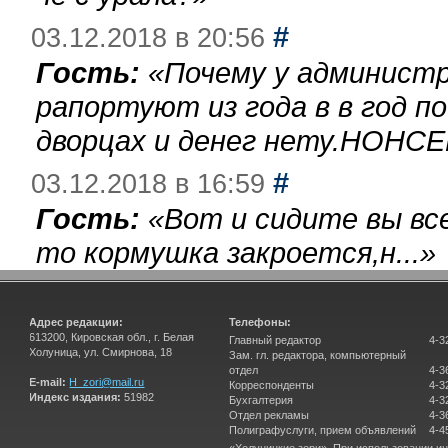
#
03.12.2018 в 20:56
Гость:
«
Почему у администр
рапортуют из года в в год п
дворцах и денег нету.НОНСЕ
#
03.12.2018 в 16:59
Гость:
«
Вот и сидите вы вс
то кормушка закроется,н...
»
Адрес редакции:
Телефоны:
613200, Кировская обл., г. Белая
Главный редактор
4-3
Холуница, ул. Смирнова, 18
Зам. гл. редактора, компьютерный
отдел
4-3
E-mail:
H_zori@mail.ru
Корреспонденты
4-3
Индекс издания:
51982
Бухгалтерия
4-3
Отдел рекламы
4-3
Полиграфуслуги, прием объявлений
4-4