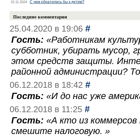
С чем обратились бы к детям?
15.11.2024
Последние комментарии
#
25.04.2020 в 19:06
Гость:
«
Работникам культу
субботник, убирать мусор, г
этом средств защиты. Инте
районной администрации? То
#
06.12.2018 в 18:42
Гость:
«
И до нас уже америк
#
06.12.2018 в 11:25
Гость:
«
А кто из коммерсов
смешите налоговую.
»