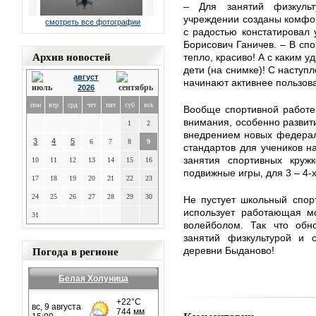
– Для занятий физкуль
учреждении созданы комфор
смотреть все фотографии
с радостью констатировал 
Борисович Ганичев. – В спо
Архив новостей
тепло, красиво! А с каким 
дети (на снимке)! С наступ
август
начинают активнее пользо
2026
пон
втр
срд
чет
пят
суб
вск
Вообще спортивной работе
внимания, особенно развити
1
2
внедрением новых федерал
3
4
5
6
7
8
9
стандартов для учеников н
занятия спортивных круж
10
11
12
13
14
15
16
подвижные игры, для 3 – 4-
17
18
19
20
21
22
23
24
25
26
27
28
29
30
Не пустует школьный спор
использует работающая м
31
волейболом. Так что обн
занятий физкультурой и 
Погода в регионе
деревни Быданово!
Белая Холуница