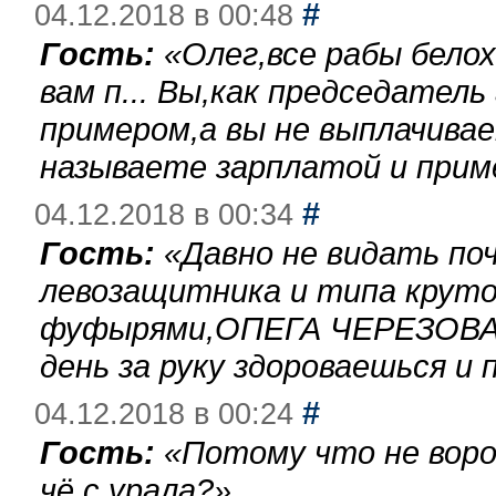
#
04.12.2018 в 00:48
Гость:
«
Олег,все рабы бело
вам п... Вы,как председател
примером,а вы не выплачива
называете зарплатой и при
#
04.12.2018 в 00:34
Гость:
«
Давно не видать по
левозащитника и типа круто
фуфырями,ОПЕГА ЧЕРЕЗОВА-
день за руку здороваешься и п
#
04.12.2018 в 00:24
Гость:
«
Потому что не воро
чё с урала?
»