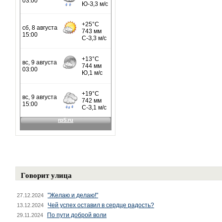
Говорит улица
"Желаю и делаю!"
27.12.2024
Чей успех оставил в сердце радость?
13.12.2024
По пути доброй воли
29.11.2024