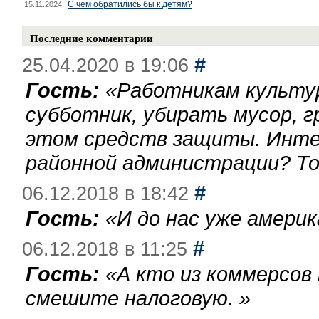
С чем обратились бы к детям?
15.11.2024
Последние комментарии
#
25.04.2020 в 19:06
Гость:
«
Работникам культу
субботник, убирать мусор, г
этом средств защиты. Инте
районной администрации? То
#
06.12.2018 в 18:42
Гость:
«
И до нас уже америк
#
06.12.2018 в 11:25
Гость:
«
А кто из коммерсов
смешите налоговую.
»