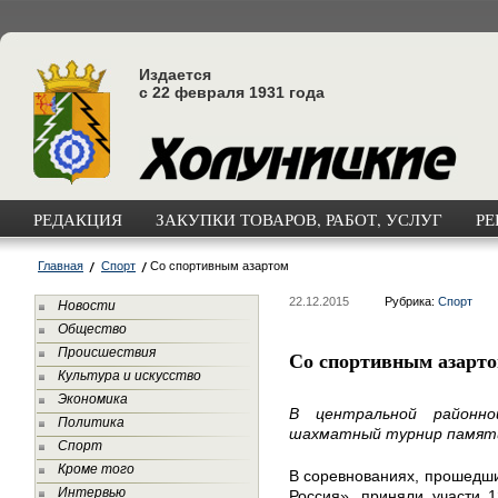
Издается
с 22 февраля 1931 года
РЕДАКЦИЯ
ЗАКУПКИ ТОВАРОВ, РАБОТ, УСЛУГ
РЕ
Главная
Спорт
Со спортивным азартом
22.12.2015
Рубрика:
Спорт
Новости
Общество
Происшествия
Со спортивным азарт
Культура и искусство
Экономика
В центральной районно
Политика
шахматный турнир памяти 
Спорт
Кроме того
В соревнованиях, прошедш
Интервью
Россия», приняли участи 