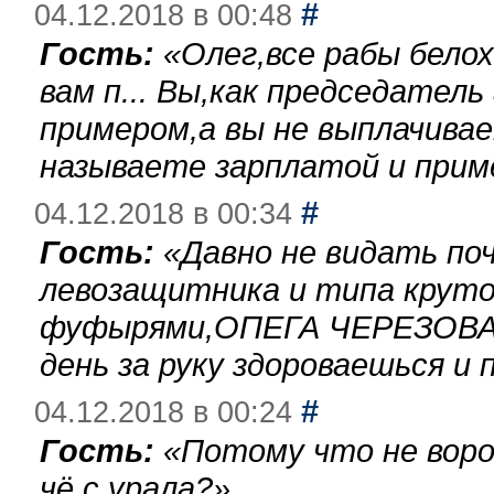
#
04.12.2018 в 00:48
Гость:
«
Олег,все рабы бело
вам п... Вы,как председател
примером,а вы не выплачива
называете зарплатой и при
#
04.12.2018 в 00:34
Гость:
«
Давно не видать по
левозащитника и типа круто
фуфырями,ОПЕГА ЧЕРЕЗОВА-
день за руку здороваешься и п
#
04.12.2018 в 00:24
Гость:
«
Потому что не воро
чё с урала?
»