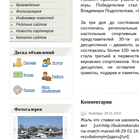
игры. Победителем ста
Краеведение
Владимира Подоплелова, «б
Фотогалерея
Информер новостей
За три дня до состязани
Рейтинг сайтов
состоялись региональны
Новости партнеров
настольным спортивны
Каталог сайтов
представителей 30-ти 
дисциплинах – джакколо, 
состязались более 100 чел
Доска объявлений
стала третьей в первенст
кировских спортсменов. Хо
Продам
Услуги
дисциплин, не оставляя 
грамоты, подарки и памятны
Куплю
Работа
Авто-
Разное
объявления
Комментарии
Фотогалерея
Shaktigar
, 28.01.2016
Жаль что ставки на шахматы
вот [url=http://bukmekerska
na-match-marsel-lill-29.01.16
rezultativnyim]здесь[/url]