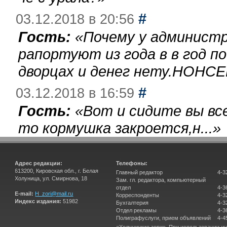
#
03.12.2018 в 20:56
Гость:
«
Почему у администр
рапортуют из года в в год п
дворцах и денег нету.НОНСЕ
#
03.12.2018 в 16:59
Гость:
«
Вот и сидите вы вс
то кормушка закроется,н...
»
Адрес редакции:
Телефоны:
613200, Кировская обл., г. Белая
Главный редактор
4-3
Холуница, ул. Смирнова, 18
Зам. гл. редактора, компьютерный
отдел
4-3
E-mail:
H_zori@mail.ru
Корреспонденты
4-3
Индекс издания:
51982
Бухгалтерия
4-3
Отдел рекламы
4-3
Полиграфуслуги, прием объявлений
4-4