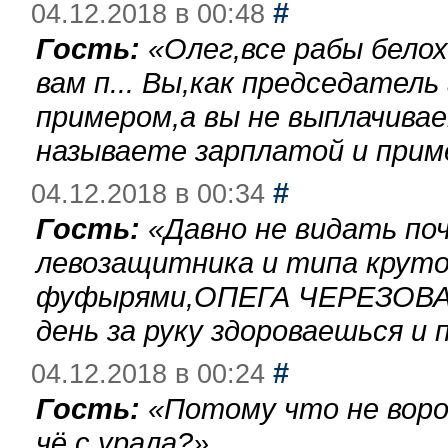
#
04.12.2018 в 00:48
Гость:
«
Олег,все рабы бело
вам п... Вы,как председател
примером,а вы не выплачива
называете зарплатой и при
#
04.12.2018 в 00:34
Гость:
«
Давно не видать по
левозащитника и типа круто
фуфырями,ОПЕГА ЧЕРЕЗОВА-
день за руку здороваешься и п
#
04.12.2018 в 00:24
Гость:
«
Потому что не воро
чё с урала?
»