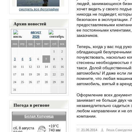
людей, занимающихся бизне
хочет видеть у своего подъ
смотреть все фотографии
никогда не подведет, кото
безопасен в эксплуатации. 
Архив новостей
предоставляемыми компание
ее постоянными клиентами,
август
заказчиков.
2026
пон
втр
срд
чет
пят
суб
вск
Теперь, когда у вас под ру
обладающий безупречными 
1
2
почувствовать, насколько к
3
4
5
6
7
8
9
стеснены необходимостью п
10
11
12
13
14
15
16
такси. Долой общественный 
автомобиль! И даже если ли
17
18
19
20
21
22
23
помните, что любая машина
24
25
26
27
28
29
30
автомобиль, взятый в аренду
31
Оформление всех документо
занимает не больше двух ча
Погода в регионе
незамедлительно садиться з
любом направлении и не оп
компании.
Белая Холуница
21.05.2014
Леша Самоделки