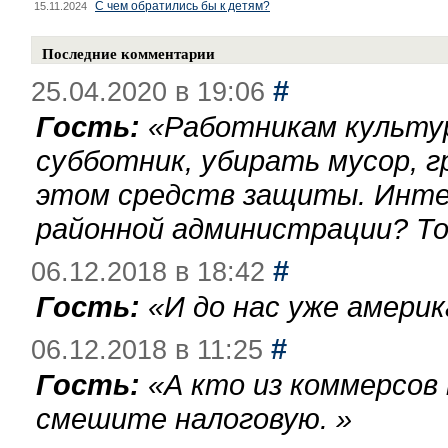
С чем обратились бы к детям?
15.11.2024
Последние комментарии
#
25.04.2020 в 19:06
Гость:
«
Работникам культу
субботник, убирать мусор, г
этом средств защиты. Инте
районной администрации? То
#
06.12.2018 в 18:42
Гость:
«
И до нас уже америк
#
06.12.2018 в 11:25
Гость:
«
А кто из коммерсов
смешите налоговую.
»