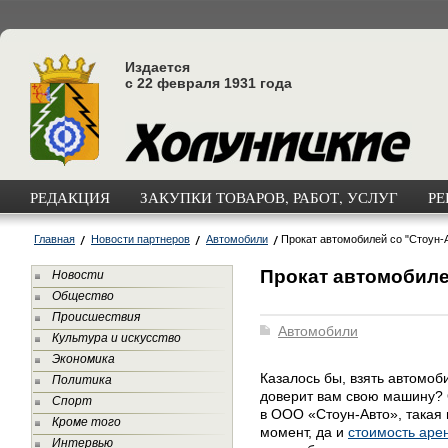
Издается
с 22 февраля 1931 года
РЕДАКЦИЯ
ЗАКУПКИ ТОВАРОВ, РАБОТ, УСЛУГ
РЕ
Главная
Новости партнеров
Автомобили
Прокат автомобилей со "Стоун-
Прокат автомобиле
Новости
Общество
Происшествия
Автомобили
Культура и искусство
Экономика
Казалось бы, взять автомоб
Политика
доверит вам свою машину? 
Спорт
в ООО «Стоун-Авто», такая
Кроме того
момент, да и
стоимость ар
Интервью