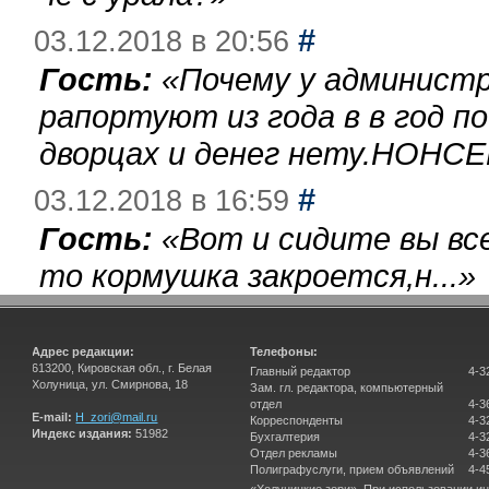
#
03.12.2018 в 20:56
Гость:
«
Почему у администр
рапортуют из года в в год п
дворцах и денег нету.НОНСЕ
#
03.12.2018 в 16:59
Гость:
«
Вот и сидите вы вс
то кормушка закроется,н...
»
Адрес редакции:
Телефоны:
613200, Кировская обл., г. Белая
Главный редактор
4-3
Холуница, ул. Смирнова, 18
Зам. гл. редактора, компьютерный
отдел
4-3
E-mail:
H_zori@mail.ru
Корреспонденты
4-3
Индекс издания:
51982
Бухгалтерия
4-3
Отдел рекламы
4-3
Полиграфуслуги, прием объявлений
4-4