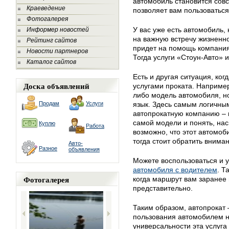
автомобиль становится совс
Краеведение
позволяет вам пользоватьс
Фотогалерея
У вас уже есть автомобиль, 
Информер новостей
на важную встречу жизненно
Рейтинг сайтов
придет на помощь компания
Новости партнеров
Тогда услуги «Стоун-Авто» и
Каталог сайтов
Есть и другая ситуация, ког
Доска объявлений
услугами проката. Например
либо модель автомобиля, но
Продам
Услуги
язык. Здесь самым логичны
автопрокатную компанию – 
самой модели и понять, нас
Куплю
Работа
возможно, что этот автомоби
тогда стоит обратить внима
Авто-
Разное
объявления
Можете воспользоваться и 
автомобиля с водителем
. Т
Фотогалерея
когда маршрут вам заранее 
представительно.
Таким образом, автопрокат 
пользования автомобилем н
универсальности эта услуга