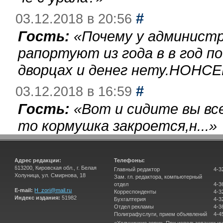
#
03.12.2018 в 20:56
Гость:
«
Почему у администр
рапортуют из года в в год п
дворцах и денег нету.НОНСЕ
#
03.12.2018 в 16:59
Гость:
«
Вот и сидите вы вс
то кормушка закроется,н...
»
Адрес редакции:
Телефоны:
613200, Кировская обл., г. Белая
Главный редактор
4-3
Холуница, ул. Смирнова, 18
Зам. гл. редактора, компьютерный
отдел
4-3
E-mail:
H_zori@mail.ru
Корреспонденты
4-3
Индекс издания:
51982
Бухгалтерия
4-3
Отдел рекламы
4-3
Полиграфуслуги, прием объявлений
4-4