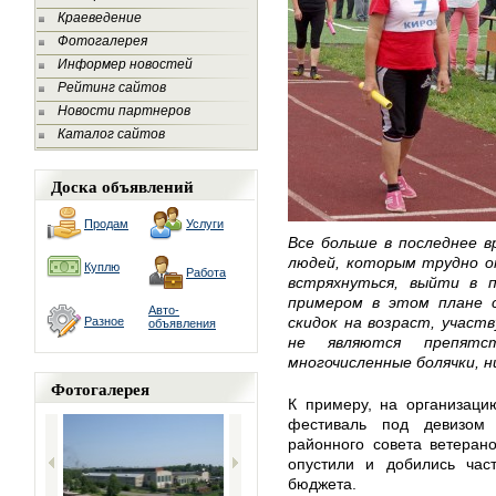
Краеведение
Фотогалерея
Информер новостей
Рейтинг сайтов
Новости партнеров
Каталог сайтов
Доска объявлений
Продам
Услуги
Все больше в последнее в
людей, которым трудно о
Куплю
Работа
встряхнуться, выйти в п
примером в этом плане 
Авто-
скидок на возраст, участ
Разное
объявления
не являются препятс
многочисленные болячки, 
Фотогалерея
К примеру, на организаци
фестиваль под девизом
районного совета ветеран
опустили и добились час
бюджета.