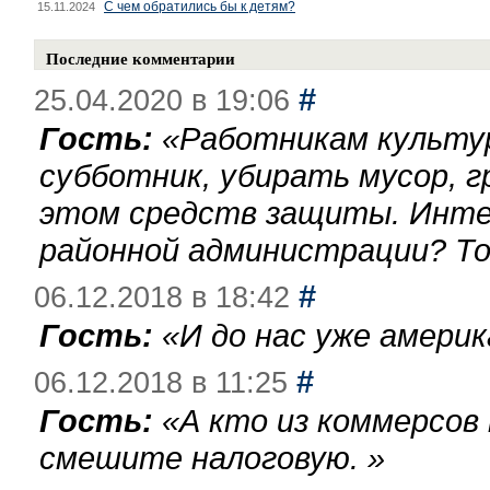
С чем обратились бы к детям?
15.11.2024
Последние комментарии
#
25.04.2020 в 19:06
Гость:
«
Работникам культу
субботник, убирать мусор, г
этом средств защиты. Инте
районной администрации? То
#
06.12.2018 в 18:42
Гость:
«
И до нас уже америк
#
06.12.2018 в 11:25
Гость:
«
А кто из коммерсов
смешите налоговую.
»