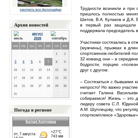
Трудности возникли и при
смотреть все фотографии
пришлось полностью менят
Шитов, В.А. Кулаков и Д.А.
Архив новостей
в первый раз защищали 
поддержала председатель в
август
2026
Участники состязались в от
пон
втр
срд
чет
пят
суб
вск
(мужчины), прыжках в длин
спортсменов-любителей пол
1
2
32 команд они – в середине
3
4
5
6
7
8
9
бодрости, порцию «полезн
друг с другом.
10
11
12
13
14
15
16
17
18
19
20
21
22
23
– Состязаться с бывшими к
24
25
26
27
28
29
30
непросто! Но важно участие
считает Галина Василье
31
собираемся! Жизнь – это 
лидеру совета С.Л. Юдиной
Погода в регионе
А.М. Шуплецову, что регуля
спорткомплексе «Здоровье»
Белая Холуница