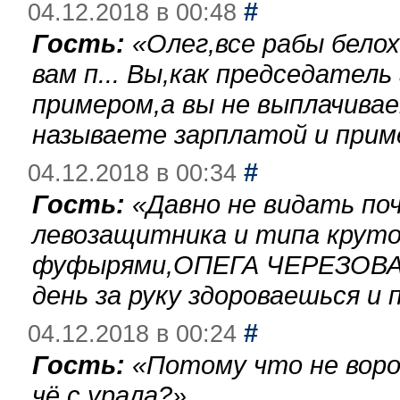
#
04.12.2018 в 00:48
Гость:
«
Олег,все рабы бело
вам п... Вы,как председател
примером,а вы не выплачива
называете зарплатой и при
#
04.12.2018 в 00:34
Гость:
«
Давно не видать по
левозащитника и типа круто
фуфырями,ОПЕГА ЧЕРЕЗОВА-
день за руку здороваешься и п
#
04.12.2018 в 00:24
Гость:
«
Потому что не воро
чё с урала?
»