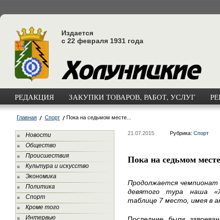
Издается
с 22 февраля 1931 года
РЕДАКЦИЯ
ЗАКУПКИ ТОВАРОВ, РАБОТ, УСЛУГ
РЕ
Главная
Спорт
Пока на седьмом месте...
21.07.2015
Рубрика:
Спорт
Новости
Общество
Происшествия
Пока на седьмом месте.
Культура и искусство
Экономика
Продолжается чемпионат 
Политика
девятого тура наша «
Спорт
таблице 7 место, имея в а
Кроме того
Интервью
Последние были завоева