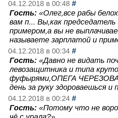
#
04.12.2018 в 00:48
Гость:
«
Олег,все рабы бело
вам п... Вы,как председател
примером,а вы не выплачива
называете зарплатой и при
#
04.12.2018 в 00:34
Гость:
«
Давно не видать по
левозащитника и типа круто
фуфырями,ОПЕГА ЧЕРЕЗОВА-
день за руку здороваешься и п
#
04.12.2018 в 00:24
Гость:
«
Потому что не воро
чё с урала?
»