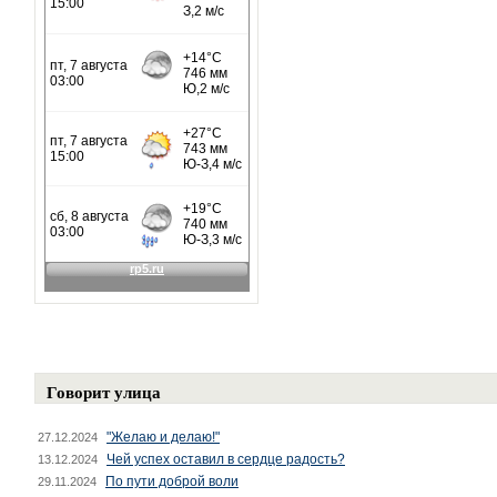
Говорит улица
"Желаю и делаю!"
27.12.2024
Чей успех оставил в сердце радость?
13.12.2024
По пути доброй воли
29.11.2024