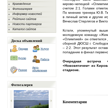
кирово-чепецкой «Олимпии
Краеведение
счетом 2:1. Голами отмет
Фотогалерея
По мнению тренера Ю.В. Тю
Информер новостей
в личный актив и другие и
Рейтинг сайтов
Вячеслав Стерлягов и Викт
Новости партнеров
Каталог сайтов
Кстати, упомянутый выш
молодежную команду «Жемч
«Олимпией» он отметился 
Доска объявлений
сборной ДЮСШ г. Слободско
– 2:2. Этот результат ос
Продам
Услуги
попадание в финал первенс
Куплю
Работа
Очередная встреча
«Нововятичем» из Киров
Авто-
стадионе.
Разное
объявления
Фотогалерея
Комментарии