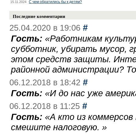
С чем обратились бы к детям?
15.11.2024
Последние комментарии
#
25.04.2020 в 19:06
Гость:
«
Работникам культу
субботник, убирать мусор, г
этом средств защиты. Инте
районной администрации? То
#
06.12.2018 в 18:42
Гость:
«
И до нас уже америк
#
06.12.2018 в 11:25
Гость:
«
А кто из коммерсов
смешите налоговую.
»