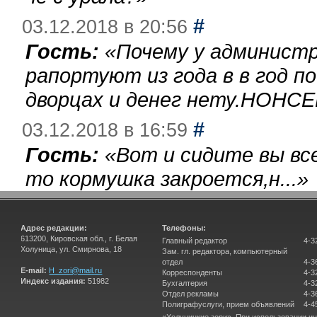
#
03.12.2018 в 20:56
Гость:
«
Почему у администр
рапортуют из года в в год п
дворцах и денег нету.НОНСЕ
#
03.12.2018 в 16:59
Гость:
«
Вот и сидите вы вс
то кормушка закроется,н...
»
Адрес редакции:
Телефоны:
613200, Кировская обл., г. Белая
Главный редактор
4-3
Холуница, ул. Смирнова, 18
Зам. гл. редактора, компьютерный
отдел
4-3
E-mail:
H_zori@mail.ru
Корреспонденты
4-3
Индекс издания:
51982
Бухгалтерия
4-3
Отдел рекламы
4-3
Полиграфуслуги, прием объявлений
4-4