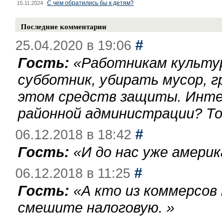
С чем обратились бы к детям?
15.11.2024
Последние комментарии
#
25.04.2020 в 19:06
Гость:
«
Работникам культу
субботник, убирать мусор, г
этом средств защиты. Инте
районной администрации? То
#
06.12.2018 в 18:42
Гость:
«
И до нас уже америк
#
06.12.2018 в 11:25
Гость:
«
А кто из коммерсов
смешите налоговую.
»