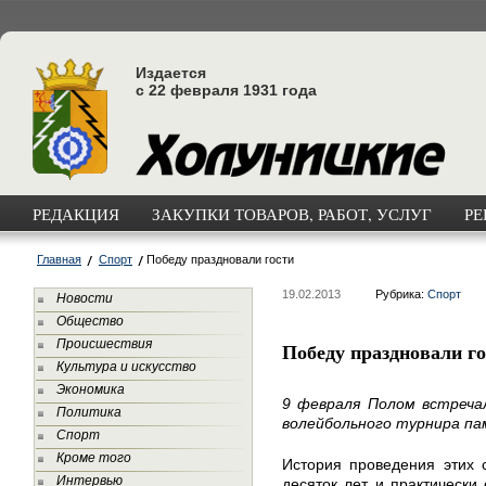
Издается
с 22 февраля 1931 года
РЕДАКЦИЯ
ЗАКУПКИ ТОВАРОВ, РАБОТ, УСЛУГ
РЕ
Главная
Спорт
Победу праздновали гости
19.02.2013
Рубрика:
Спорт
Новости
Общество
Происшествия
Победу праздновали г
Культура и искусство
Экономика
9 февраля Полом встреча
Политика
волейбольного турнира пам
Спорт
Кроме того
История проведения этих 
Интервью
десяток лет, и практически