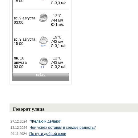
Говорит улица
"Желаю и делаю!"
27.12.2024
Чей успех оставил в сердце радость?
13.12.2024
По пути доброй воли
29.11.2024