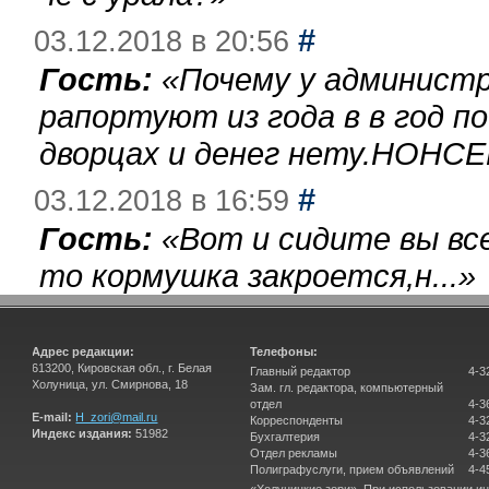
#
03.12.2018 в 20:56
Гость:
«
Почему у администр
рапортуют из года в в год п
дворцах и денег нету.НОНСЕ
#
03.12.2018 в 16:59
Гость:
«
Вот и сидите вы вс
то кормушка закроется,н...
»
Адрес редакции:
Телефоны:
613200, Кировская обл., г. Белая
Главный редактор
4-3
Холуница, ул. Смирнова, 18
Зам. гл. редактора, компьютерный
отдел
4-3
E-mail:
H_zori@mail.ru
Корреспонденты
4-3
Индекс издания:
51982
Бухгалтерия
4-3
Отдел рекламы
4-3
Полиграфуслуги, прием объявлений
4-4