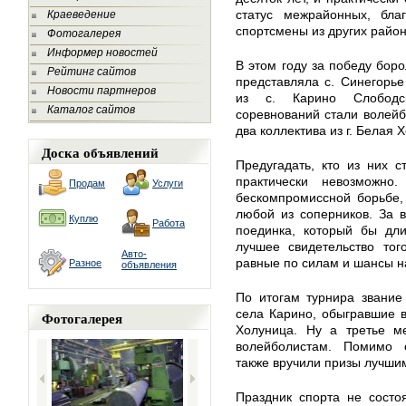
статус межрайонных, бла
Краеведение
спортсмены из других район
Фотогалерея
Информер новостей
В этом году за победу боро
Рейтинг сайтов
представляла с. Синегорье
Новости партнеров
из с. Карино Слободск
Каталог сайтов
соревнований стали волейбо
два коллектива из г. Белая 
Доска объявлений
Предугадать, кто из них 
практически невозможно
Продам
Услуги
бескомпромиссной борьбе,
любой из соперников. За 
Куплю
Работа
поединка, который бы дли
лучшее свидетельство тог
Авто-
равные по силам и шансы на
Разное
объявления
По итогам турнира звание
села Карино, обыгравшие 
Фотогалерея
Холуница. Ну а третье м
волейболистам. Помимо 
также вручили призы лучши
Праздник спорта не состо