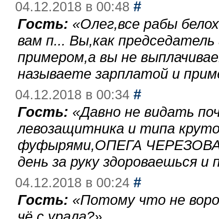
#
04.12.2018 в 00:48
Гость:
«
Олег,все рабы бело
вам п... Вы,как председател
примером,а вы не выплачива
называете зарплатой и при
#
04.12.2018 в 00:34
Гость:
«
Давно не видать по
левозащитника и типа круто
фуфырями,ОПЕГА ЧЕРЕЗОВА-
день за руку здороваешься и п
#
04.12.2018 в 00:24
Гость:
«
Потому что не воро
чё с урала?
»