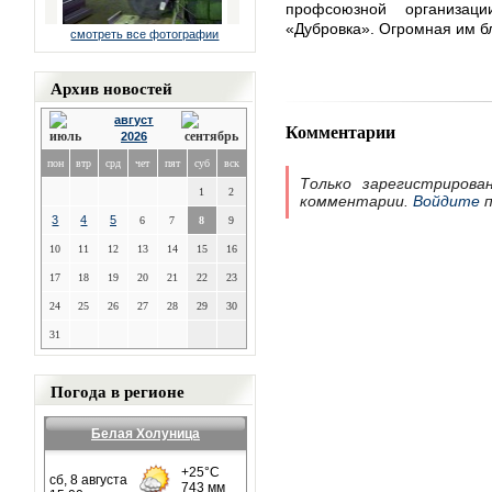
профсоюзной организ
«Дубровка». Огромная им б
смотреть все фотографии
Архив новостей
август
Комментарии
2026
пон
втр
срд
чет
пят
суб
вск
Только зарегистрирова
1
2
комментарии.
Войдите
п
3
4
5
6
7
8
9
10
11
12
13
14
15
16
17
18
19
20
21
22
23
24
25
26
27
28
29
30
31
Погода в регионе
Белая Холуница