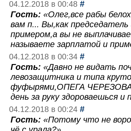
#
04.12.2018 в 00:48
Гость:
«
Олег,все рабы бело
вам п... Вы,как председател
примером,а вы не выплачива
называете зарплатой и при
#
04.12.2018 в 00:34
Гость:
«
Давно не видать по
левозащитника и типа круто
фуфырями,ОПЕГА ЧЕРЕЗОВА-
день за руку здороваешься и п
#
04.12.2018 в 00:24
Гость:
«
Потому что не воро
чё с урала?
»