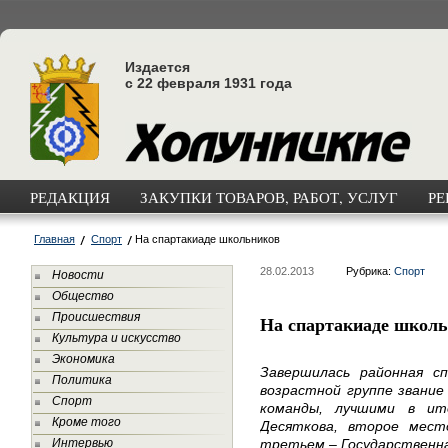
Издается
с 22 февраля 1931 года
РЕДАКЦИЯ
ЗАКУПКИ ТОВАРОВ, РАБОТ, УСЛУГ
РЕ
Главная
Спорт
На спартакиаде школьников
28.02.2013
Рубрика:
Спорт
Новости
Общество
Происшествия
На спартакиаде школ
Культура и искусство
Экономика
Завершилась районная с
Политика
возрастной группе звание
Спорт
команды, лучшими в ит
Кроме того
Десяткова, второе мест
Интервью
третьем – Государственна