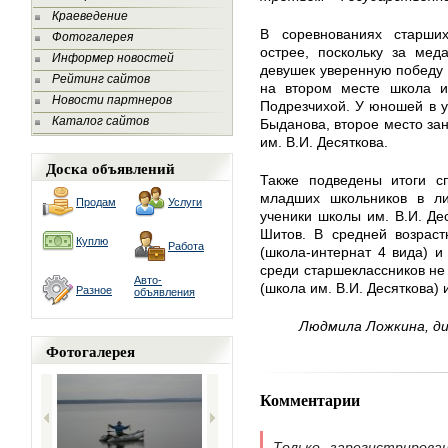
Краеведение
В соревнованиях старши
Фотогалерея
острее, поскольку за мед
Информер новостей
девушек уверенную победу
Рейтинг сайтов
на втором месте школа им
Новости партнеров
Подрезчихой. У юношей в 
Каталог сайтов
Быданова, второе место за
им. В.И. Десяткова.
Доска объявлений
Также подведены итоги с
младших школьников в ли
Продам
Услуги
ученики школы им. В.И. Де
Шитов. В средней возрас
Куплю
Работа
(школа-интернат 4 вида) и
среди старшеклассников не
Авто-
(школа им. В.И. Десяткова) 
Разное
объявления
Людмила Ложкина, д
Фотогалерея
Комментарии
Только зарегистрирова