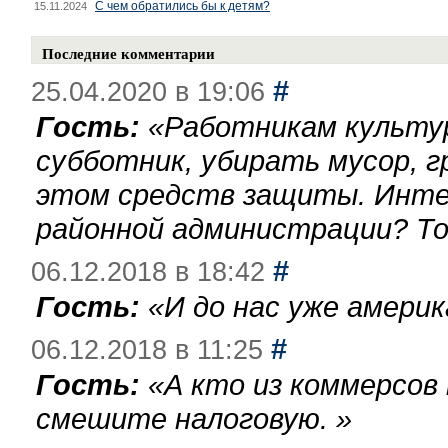
С чем обратились бы к детям?
15.11.2024
Последние комментарии
#
25.04.2020 в 19:06
Гость:
«
Работникам культу
субботник, убирать мусор, г
этом средств защиты. Инте
районной администрации? То
#
06.12.2018 в 18:42
Гость:
«
И до нас уже америк
#
06.12.2018 в 11:25
Гость:
«
А кто из коммерсов
смешите налоговую.
»