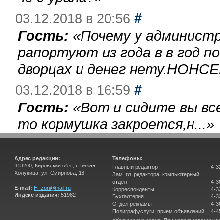
#
03.12.2018 в 20:56
Гость:
«
Почему у администр
рапортуют из года в в год п
дворцах и денег нету.НОНСЕ
#
03.12.2018 в 16:59
Гость:
«
Вот и сидите вы вс
то кормушка закроется,н...
»
Адрес редакции:
Телефоны:
613200, Кировская обл., г. Белая
Главный редактор
4-3
Холуница, ул. Смирнова, 18
Зам. гл. редактора, компьютерный
отдел
4-3
E-mail:
H_zori@mail.ru
Корреспонденты
4-3
Индекс издания:
51982
Бухгалтерия
4-3
Отдел рекламы
4-3
Полиграфуслуги, прием объявлений
4-4