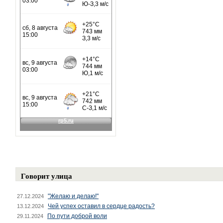
Говорит улица
"Желаю и делаю!"
27.12.2024
Чей успех оставил в сердце радость?
13.12.2024
По пути доброй воли
29.11.2024