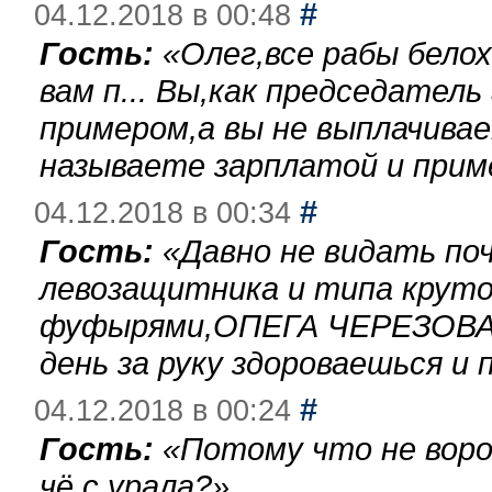
#
04.12.2018 в 00:48
Гость:
«
Олег,все рабы бело
вам п... Вы,как председател
примером,а вы не выплачива
называете зарплатой и при
#
04.12.2018 в 00:34
Гость:
«
Давно не видать по
левозащитника и типа круто
фуфырями,ОПЕГА ЧЕРЕЗОВА-
день за руку здороваешься и п
#
04.12.2018 в 00:24
Гость:
«
Потому что не воро
чё с урала?
»