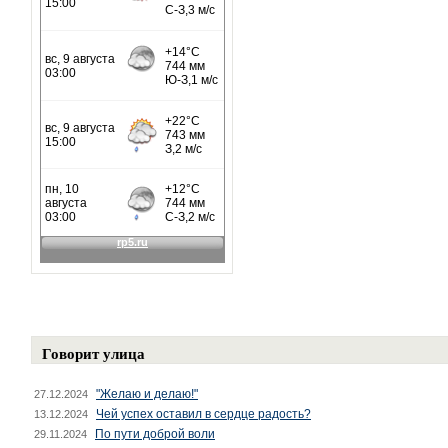
Говорит улица
"Желаю и делаю!"
27.12.2024
Чей успех оставил в сердце радость?
13.12.2024
По пути доброй воли
29.11.2024