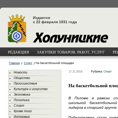
Издается
с 22 февраля 1931 года
РЕДАКЦИЯ
ЗАКУПКИ ТОВАРОВ, РАБОТ, УСЛУГ
РЕ
Главная
Спорт
На баскетбольной площадке
17.11.2015
Рубрика:
Спорт
Новости
Общество
Происшествия
На баскетбольной пло
Культура и искусство
Экономика
В Поломе в рамках спа
Политика
школьной баскетбольно
Спорт
лидеров в старшей группе
Кроме того
Интервью
Победителями стали хозя