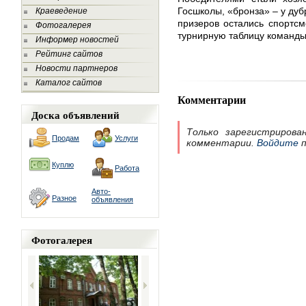
Госшколы, «бронза» – у дуб
Краеведение
призеров остались спортсм
Фотогалерея
турнирную таблицу команды
Информер новостей
Рейтинг сайтов
Новости партнеров
Каталог сайтов
Комментарии
Доска объявлений
Только зарегистрирова
Продам
Услуги
комментарии.
Войдите
п
Куплю
Работа
Авто-
Разное
объявления
Фотогалерея