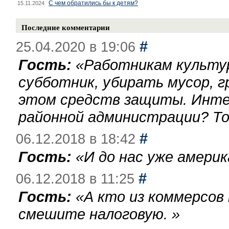
С чем обратились бы к детям?
15.11.2024
Последние комментарии
#
25.04.2020 в 19:06
Гость:
«
Работникам культу
субботник, убирать мусор, г
этом средств защиты. Инте
районной администрации? То
#
06.12.2018 в 18:42
Гость:
«
И до нас уже америк
#
06.12.2018 в 11:25
Гость:
«
А кто из коммерсов
смешите налоговую.
»