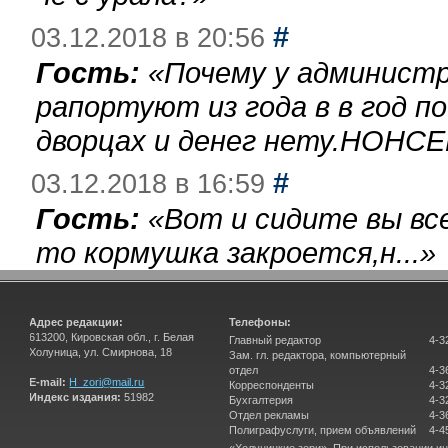
#
03.12.2018 в 20:56
Гость:
«
Почему у администр
рапортуют из года в в год п
дворцах и денег нету.НОНСЕ
#
03.12.2018 в 16:59
Гость:
«
Вот и сидите вы вс
то кормушка закроется,н...
»
Адрес редакции:
Телефоны:
613200, Кировская обл., г. Белая
Главный редактор
4-3
Холуница, ул. Смирнова, 18
Зам. гл. редактора, компьютерный
отдел
4-3
E-mail:
H_zori@mail.ru
Корреспонденты
4-3
Индекс издания:
51982
Бухгалтерия
4-3
Отдел рекламы
4-3
Полиграфуслуги, прием объявлений
4-4