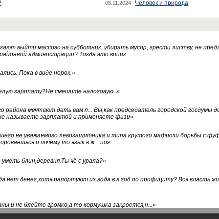
?
Человек и природа
08.11.2024
ают выйти массово на субботник, убирать мусор, грести листву, не пред
 районной администрации? Тогда это вопи
»
лись. Пока в виде норок.
»
белую зарплату?Не смешите налоговую.
»
го района мечтают дать вам п... Вы,как председатель городской госдумы 
ые называете зарплатой и применяете физи
»
нашего не уважаемого левозащитника и типа крутого мафиози борьбы с 
ороваешься и почему то язык в ж... по
»
уметь блин,деревня.Ты чё с урала?
»
а нет денег,хотя рапортуют из года в в год по профициту? Вся власть жи
ны и не блейте громко,а то кормушка закроется,н...
»