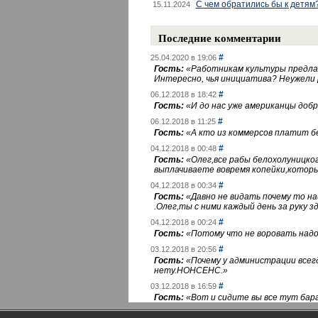
С чем обратились бы к детям
15.11.2024
Последние комментарии
#
25.04.2020 в 19:06
Гость:
«
Работникам культуры предлаг
Интересно, чья инициатива? Неужели
#
06.12.2018 в 18:42
Гость:
«
И до нас уже американцы добра
#
06.12.2018 в 11:25
Гость:
«
А кто из коммерсов платит 
#
04.12.2018 в 00:48
Гость:
«
Олег,все рабы белохолуницко
выплачиваете вовремя копейки,котор
#
04.12.2018 в 00:34
Гость:
«
Давно не видать почему то 
.Олег,ты с ними каждый день за руку зд
#
04.12.2018 в 00:24
Гость:
«
Потому что не воровать надо 
#
03.12.2018 в 20:56
Гость:
«
Почему у администрации всегд
нету.НОНСЕНС.
»
#
03.12.2018 в 16:59
Гость:
«
Вот и сидите вы все тут бара