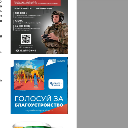
го
о
ть
х
о
и
.
ь