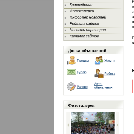
Р
Краеведение
г
Фотогалерея
з
а
Информер новостей
о
Рейтинг сайтов
п
Новости партнеров
Каталог сайтов
Е
о
Доска объявлений
Продам
Услуги
Куплю
Работа
Авто-
Разное
объявления
Фотогалерея