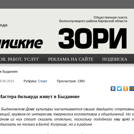
Общественная газета
Белохолуницкого района Кировской области
года
В, РАБОТ, УСЛУГ
РЕКЛАМА НА САЙТЕ
ПОДПИСКА
 в Быданове
9.06.2014
Рубрика:
Спорт
Просмотров: 1383
Мастера бильярда живут в Быданове
 Быдановском Доме культуры насчитывается свыше двадцати спортивны
екций, кружков по интересам, творческих коллективов и объединений. Но 
дном из них стоит сказать отдельно, поскольку подобного ему вряд л
тыскать не только в Белой Холунице, но и в районе.