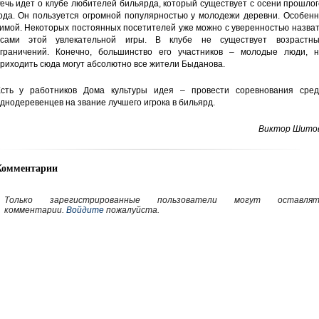
ечь идет о клубе любителей бильярда, который существует с осени прошло
ода. Он пользуется огромной популярностью у молодежи деревни. Особенн
имой. Некоторых постоянных посетителей уже можно с уверенностью назва
сами этой увлекательной игры. В клубе не существует возрастны
граничений. Конечно, большинство его участников – молодые люди, н
риходить сюда могут абсолютно все жители Быданова.
сть у работников Дома культуры идея – провести соревнования сред
днодеревенцев на звание лучшего игрока в бильярд.
Виктор Шитов
Комментарии
Только зарегистрированные пользователи могут оставлят
комментарии.
Войдите
пожалуйста.