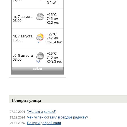
Говорит улица
"Желаю и делаю!"
27.12.2024
Чей успех оставил в сердце радость?
13.12.2024
По пути доброй воли
29.11.2024