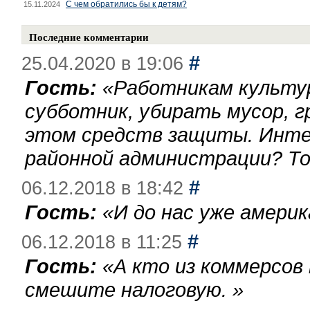
С чем обратились бы к детям?
15.11.2024
Последние комментарии
#
25.04.2020 в 19:06
Гость:
«
Работникам культу
субботник, убирать мусор, г
этом средств защиты. Инте
районной администрации? То
#
06.12.2018 в 18:42
Гость:
«
И до нас уже америк
#
06.12.2018 в 11:25
Гость:
«
А кто из коммерсов
смешите налоговую.
»