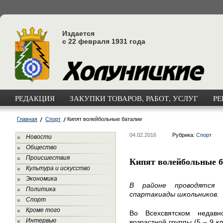
Издается
с 22 февраля 1931 года
РЕДАКЦИЯ
ЗАКУПКИ ТОВАРОВ, РАБОТ, УСЛУГ
РЕ
Главная
Спорт
Кипят волейбольные баталии
04.02.2016
Рубрика:
Спорт
Новости
Общество
Происшествия
Кипят волейбольные 
Культура и искусство
Экономика
В районе проводятся 
Политика
спартакиады школьников.
Спорт
Кроме того
Во Всехсвятском недав
Интервью
возрастной группы (5 – 9 