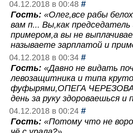
#
04.12.2018 в 00:48
Гость:
«
Олег,все рабы бело
вам п... Вы,как председател
примером,а вы не выплачива
называете зарплатой и при
#
04.12.2018 в 00:34
Гость:
«
Давно не видать по
левозащитника и типа круто
фуфырями,ОПЕГА ЧЕРЕЗОВА-
день за руку здороваешься и п
#
04.12.2018 в 00:24
Гость:
«
Потому что не воро
чё с урала?
»