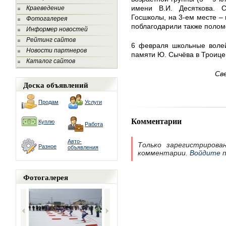
имени В.И. Десяткова. 
Краеведение
Госшколы, на 3-ем месте – 
Фотогалерея
поблагодарили также полом
Информер новостей
Рейтинг сайтов
6 февраля школьные волей
Новости партнеров
памяти Ю. Сычёва в Троице
Каталог сайтов
Св
Доска объявлений
Продам
Услуги
Комментарии
Куплю
Работа
Авто-
Только зарегистрирова
Разное
объявления
комментарии.
Войдите
п
Фотогалерея