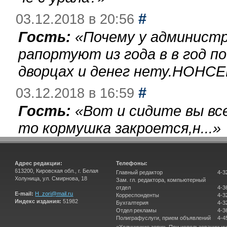
#
03.12.2018 в 20:56
Гость:
«
Почему у администр
рапортуют из года в в год п
дворцах и денег нету.НОНСЕ
#
03.12.2018 в 16:59
Гость:
«
Вот и сидите вы вс
то кормушка закроется,н...
»
Адрес редакции:
Телефоны:
613200, Кировская обл., г. Белая
Главный редактор
4-3
Холуница, ул. Смирнова, 18
Зам. гл. редактора, компьютерный
отдел
4-3
E-mail:
H_zori@mail.ru
Корреспонденты
4-3
Индекс издания:
51982
Бухгалтерия
4-3
Отдел рекламы
4-3
Полиграфуслуги, прием объявлений
4-4