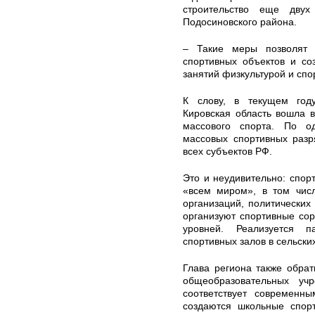
строительство еще дву
Подосиновского района.
– Такие меры позволят 
спортивных объектов и со
занятий физкультурой и спо
К слову, в текущем году
Кировская область вошла в
массового спорта. По о
массовых спортивных разр
всех субъектов РФ.
Это и неудивительно: спор
«всем миром», в том числ
организаций, политических
организуют спортивные со
уровней. Реализуется п
спортивных залов в сельски
Глава региона также обрат
общеобразовательных учр
соответствует современны
создаются школьные спор