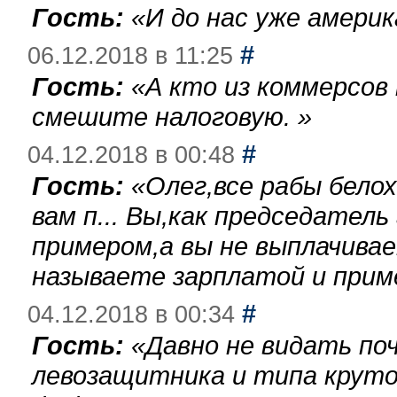
Гость:
«
И до нас уже америк
#
06.12.2018 в 11:25
Гость:
«
А кто из коммерсов
смешите налоговую.
»
#
04.12.2018 в 00:48
Гость:
«
Олег,все рабы бело
вам п... Вы,как председател
примером,а вы не выплачива
называете зарплатой и при
#
04.12.2018 в 00:34
Гость:
«
Давно не видать по
левозащитника и типа круто