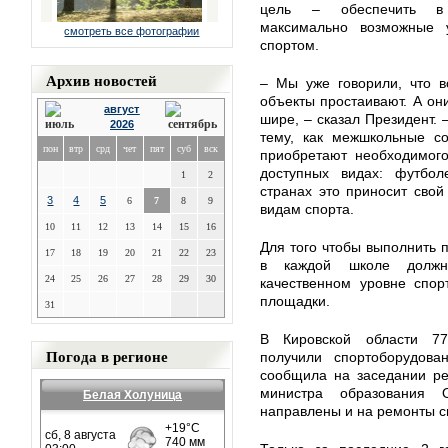
цель – обеспечить в 
максимально возможные 
смотреть все фотографии
спортом.
Архив новостей
– Мы уже говорили, что в
объекты простаивают. А он
август
шире, – сказал Президент. 
2026
тему, как межшкольные со
пон
втр
срд
чет
пят
суб
вск
приобретают необходимого
доступных видах: футбол
1
2
странах это приносит сво
3
4
5
6
7
8
9
видам спорта.
10
11
12
13
14
15
16
Для того чтобы выполнить п
17
18
19
20
21
22
23
в каждой школе долж
24
25
26
27
28
29
30
качественном уровне спор
площадки.
31
В Кировской области 77
Погода в регионе
получили спортоборудова
сообщила на заседании ре
министра образования 
Белая Холуница
направлены и на ремонты с