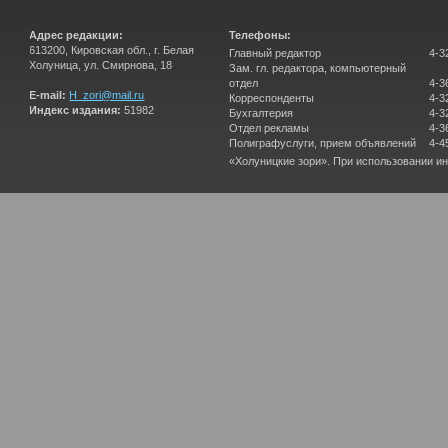
Адрес редакции:
Телефоны:
613200, Кировская обл., г. Белая
Главный редактор
4-3
Холуница, ул. Смирнова, 18
Зам. гл. редактора, компьютерный
отдел
4-3
E-mail:
H_zori@mail.ru
Корреспонденты
4-3
Индекс издания:
51982
Бухгалтерия
4-3
Отдел рекламы
4-3
Полиграфуслуги, прием объявлений
4-4
«Холуницкие зори». При использовании и