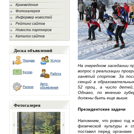
Краеведение
Фотогалерея
Информер новостей
Рейтинг сайтов
Новости партнеров
Каталог сайтов
Доска объявлений
Продам
Услуги
На очередном заседании п
вопрос о реализации прогр
Куплю
Работа
занятий спортом. За пос
секций в образовательных
Авто-
52 проц., а число детей
Разное
объявления
Однако, по мнению губ
должны быть еще выше.
Фотогалерея
Президентские задачи
Напомним, что ровно год 
физической культуры и 
поставил перед органами