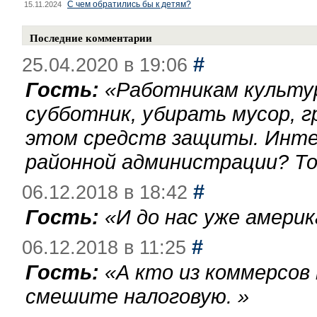
С чем обратились бы к детям?
15.11.2024
Последние комментарии
#
25.04.2020 в 19:06
Гость:
«
Работникам культу
субботник, убирать мусор, г
этом средств защиты. Инте
районной администрации? То
#
06.12.2018 в 18:42
Гость:
«
И до нас уже америк
#
06.12.2018 в 11:25
Гость:
«
А кто из коммерсов
смешите налоговую.
»