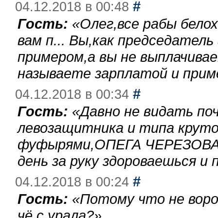
#
04.12.2018 в 00:48
Гость:
«
Олег,все рабы бело
вам п... Вы,как председател
примером,а вы не выплачива
называете зарплатой и при
#
04.12.2018 в 00:34
Гость:
«
Давно не видать по
левозащитника и типа круто
фуфырями,ОПЕГА ЧЕРЕЗОВА-
день за руку здороваешься и п
#
04.12.2018 в 00:24
Гость:
«
Потому что не воро
чё с урала?
»