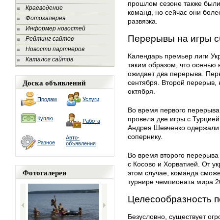
прошлом сезоне также были
Краеведение
команд, но сейчас они боле
Фотогалерея
развязка.
Информер новостей
Перерывы на игры с
Рейтинг сайтов
Новости партнеров
Календарь премьер лиги Ук
Каталог сайтов
таким образом, что осенью
ожидает два перерыва. Перв
Доска объявлений
сентября. Второй перерыв, 
октября.
Продам
Услуги
Во время первого перерыва
провела две игры с Турцией
Куплю
Работа
Андрея Шевченко одержали 
сопернику.
Авто-
Разное
объявления
Во время второго перерыва
с Косово и Хорватией. От у
Фотогалерея
этом случае, команда сможе
турнире чемпионата мира 2
Целесообразность 
Безусловно, существует ог