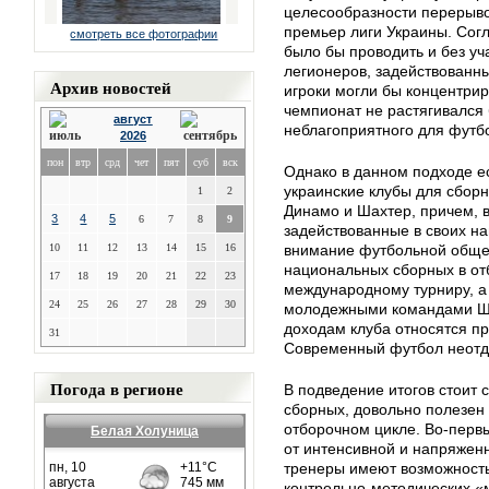
целесообразности перерыво
премьер лиги Украины
. Сог
смотреть все фотографии
было бы проводить и без у
легионеров, задействованны
Архив новостей
игроки могли бы концентрир
чемпионат не растягивался 
август
неблагоприятного для футб
2026
пон
втр
срд
чет
пят
суб
вск
Однако в данном подходе ес
украинские клубы для сбор
1
2
Динамо и Шахтер, причем, в
3
4
5
6
7
8
9
задействованные в своих на
10
11
12
13
14
15
16
внимание футбольной общес
национальных сборных в от
17
18
19
20
21
22
23
международному турниру, а 
24
25
26
27
28
29
30
молодежными командами Ша
доходам клуба относятся п
31
Современный футбол неотд
Погода в регионе
В подведение итогов стоит с
сборных, довольно полезен 
отборочном цикле. Во-первы
Белая Холуница
от интенсивной и напряженн
тренеры имеют возможность
контрольно-методических «