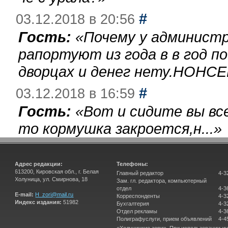
#
03.12.2018 в 20:56
Гость:
«
Почему у администр
рапортуют из года в в год п
дворцах и денег нету.НОНСЕ
#
03.12.2018 в 16:59
Гость:
«
Вот и сидите вы вс
то кормушка закроется,н...
»
Адрес редакции:
Телефоны:
613200, Кировская обл., г. Белая
Главный редактор
4-3
Холуница, ул. Смирнова, 18
Зам. гл. редактора, компьютерный
отдел
4-3
E-mail:
H_zori@mail.ru
Корреспонденты
4-3
Индекс издания:
51982
Бухгалтерия
4-3
Отдел рекламы
4-3
Полиграфуслуги, прием объявлений
4-4