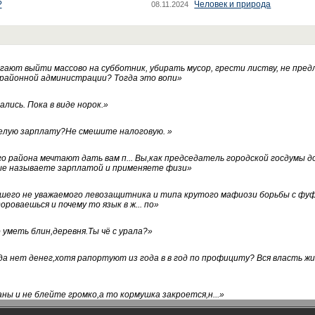
?
Человек и природа
08.11.2024
ают выйти массово на субботник, убирать мусор, грести листву, не пред
 районной администрации? Тогда это вопи
»
лись. Пока в виде норок.
»
белую зарплату?Не смешите налоговую.
»
го района мечтают дать вам п... Вы,как председатель городской госдумы 
ые называете зарплатой и применяете физи
»
нашего не уважаемого левозащитника и типа крутого мафиози борьбы с 
ороваешься и почему то язык в ж... по
»
уметь блин,деревня.Ты чё с урала?
»
а нет денег,хотя рапортуют из года в в год по профициту? Вся власть жи
ны и не блейте громко,а то кормушка закроется,н...
»