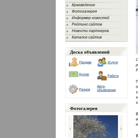
Краеведение
Фотогалерея
Информер новостей
Рейтинг сайтов
Новости партнеров
Каталог сайтов
Доска объявлений
О
Продам
Услуги
р
Р
Куплю
Работа
П
Авто-
п
Разное
объявления
з
х
з
Фотогалерея
В
и
н
В