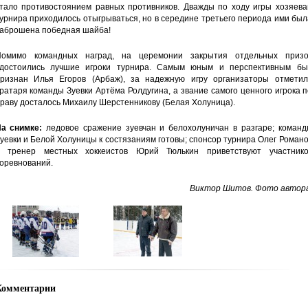
тало противостоянием равных противников. Дважды по ходу игры хозяева
урнира приходилось отыгрываться, но в середине третьего периода ими бы
аброшена победная шайба!
омимо командных наград, на церемонии закрытия отдельных призо
достоились лучшие игроки турнира. Самым юным и перспективным бы
ризнан Илья Егоров (Арбаж), за надежную игру организаторы отметил
ратаря команды Зуевки Артёма Ролдугина, а звание самого ценного игрока 
раву досталось Михаилу Шерстенникову (Белая Холуница).
а снимке:
ледовое сражение зуевчан и белохолуничан в разгаре; команд
уевки и Белой Холуницы к состязаниям готовы; спонсор турнира Олег Роман
 тренер местных хоккеистов Юрий Тюлькин приветствуют участнико
оревнований.
Виктор Шитов. Фото автора
Комментарии