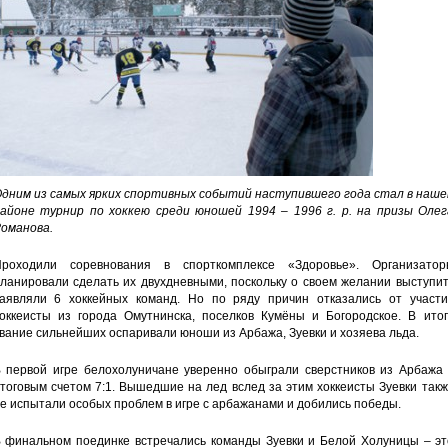
дним из самых ярких спортивных событий наступившего года стал в наше
айоне турнир по хоккею среди юношей 1994 – 1996 г. р. на призы Олег
оманова.
роходили соревнования в спорткомплексе «Здоровье». Организатор
ланировали сделать их двухдневными, поскольку о своем желании выступи
аявляли 6 хоккейных команд. Но по ряду причин отказались от участи
оккеисты из города Омутнинска, поселков Кумёны и Богородское. В итог
вание сильнейших оспаривали юноши из Арбажа, Зуевки и хозяева льда.
 первой игре белохолуничане уверенно обыграли сверстников из Арбажа 
тоговым счетом 7:1. Вышедшие на лед вслед за этим хоккеисты Зуевки так
е испытали особых проблем в игре с арбажанами и добились победы.
 финальном поединке встречались команды Зуевки и Белой Холуницы – эт