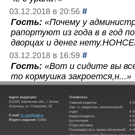
#
03.12.2018 в 20:56
Гость:
«
Почему у администр
рапортуют из года в в год п
дворцах и денег нету.НОНСЕ
#
03.12.2018 в 16:59
Гость:
«
Вот и сидите вы вс
то кормушка закроется,н...
»
Адрес редакции:
Телефоны:
613200, Кировская обл., г. Белая
Главный редактор
4-3
Холуница, ул. Смирнова, 18
Зам. гл. редактора, компьютерный
отдел
4-3
E-mail:
H_zori@mail.ru
Корреспонденты
4-3
Индекс издания:
51982
Бухгалтерия
4-3
Отдел рекламы
4-3
Полиграфуслуги, прием объявлений
4-4