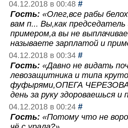
#
04.12.2018 в 00:48
Гость:
«
Олег,все рабы бело
вам п... Вы,как председател
примером,а вы не выплачива
называете зарплатой и при
#
04.12.2018 в 00:34
Гость:
«
Давно не видать по
левозащитника и типа круто
фуфырями,ОПЕГА ЧЕРЕЗОВА-
день за руку здороваешься и п
#
04.12.2018 в 00:24
Гость:
«
Потому что не воро
чё с урала?
»