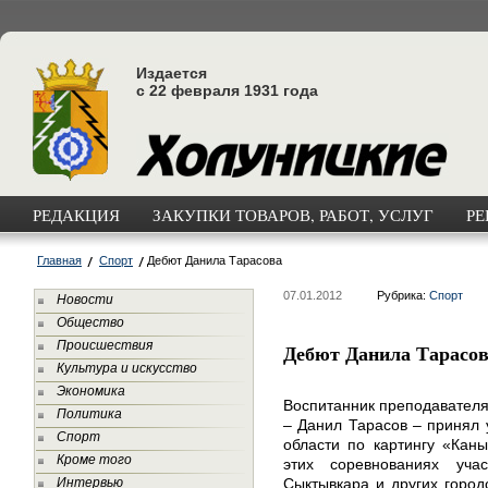
Издается
с 22 февраля 1931 года
РЕДАКЦИЯ
ЗАКУПКИ ТОВАРОВ, РАБОТ, УСЛУГ
РЕ
Главная
Спорт
Дебют Данила Тарасова
07.01.2012
Рубрика:
Спорт
Новости
Общество
Происшествия
Дебют Данила Тарасо
Культура и искусство
Экономика
Воспитанник преподавателя
Политика
– Данил Тарасов – принял 
Спорт
области по картингу «Кан
Кроме того
этих соревнованиях уча
Интервью
Сыктывкара и других город