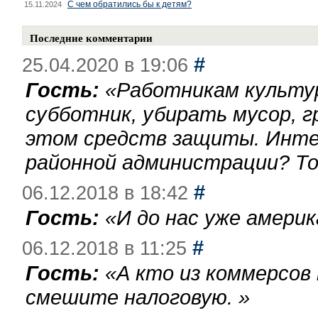
С чем обратились бы к детям?
15.11.2024
Последние комментарии
#
25.04.2020 в 19:06
Гость:
«
Работникам культу
субботник, убирать мусор, г
этом средств защиты. Инте
районной администрации? То
#
06.12.2018 в 18:42
Гость:
«
И до нас уже америк
#
06.12.2018 в 11:25
Гость:
«
А кто из коммерсов
смешите налоговую.
»