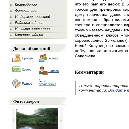
что это был его дебют. В 
Краеведение
трассы для тренировок ка
Фотогалерея
Дому творчества, давно сп
Информер новостей
спортсмена собран силами
Рейтинг сайтов
тренера и специалистов ки
Новости партнеров
трудно назвать неудачей ит
Каталог сайтов
объединенном классе «пио
соревновались 25 человек).
Белой Холунице со времен
Доска объявлений
побед наших картингистов
Савельева.
Продам
Услуги
Куплю
Комментарии
Работа
Авто-
Разное
объявления
Только зарегистрирова
комментарии.
Войдите
п
Фотогалерея