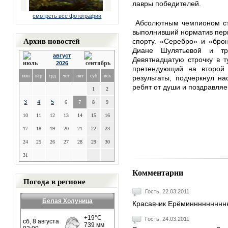
лавры победителей.
смотреть все фотографии
Абсолютным чемпионом ста
выполнивший норматив перв
Архив новостей
спорту. «Серебро» и «бро
Диане Шулятьевой и тр
август
Девятнадцатую строчку в 
2026
претендующий на второй 
пон
втр
срд
чет
пят
суб
вск
результаты, подчеркнул н
ребят от души и поздравляе
1
2
3
4
5
6
7
8
9
10
11
12
13
14
15
16
17
18
19
20
21
22
23
24
25
26
27
28
29
30
31
Комментарии
Погода в регионе
Гость, 22.03.2011
Белая Холуница
Красавчик Ерёминнннннннн
Гость, 24.03.2011