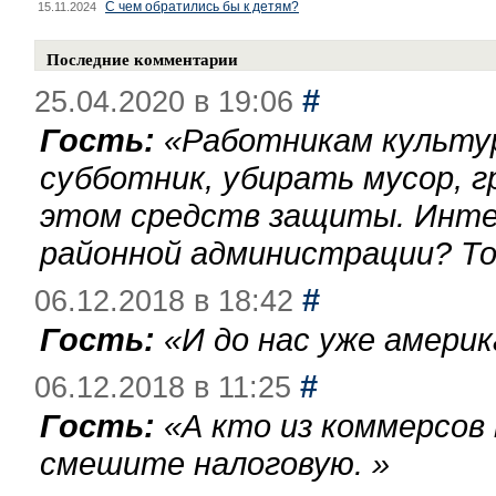
С чем обратились бы к детям?
15.11.2024
Последние комментарии
#
25.04.2020 в 19:06
Гость:
«
Работникам культу
субботник, убирать мусор, г
этом средств защиты. Инте
районной администрации? То
#
06.12.2018 в 18:42
Гость:
«
И до нас уже америк
#
06.12.2018 в 11:25
Гость:
«
А кто из коммерсов
смешите налоговую.
»