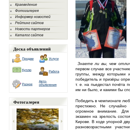
Краеведение
Фотогалерея
Информер новостей
Рейтинг сайтов
Новости партнеров
Каталог сайтов
Доска объявлений
Продам
Услуги
Знаете ли вы, чем отли
первом случае все участник
Куплю
Работа
группы, между которыми и
победитель и призёры опре
Авто-
т. е. на пьедестал почёта 
Разное
объявления
им ни было, и какими бы с
Победить в чемпионате люб
Фотогалерея
престижно. Не случайно 
огромное внимание. Для
экзамен на зрелость состо
Кирове. В ходе упорной дв
разновозрастными участ