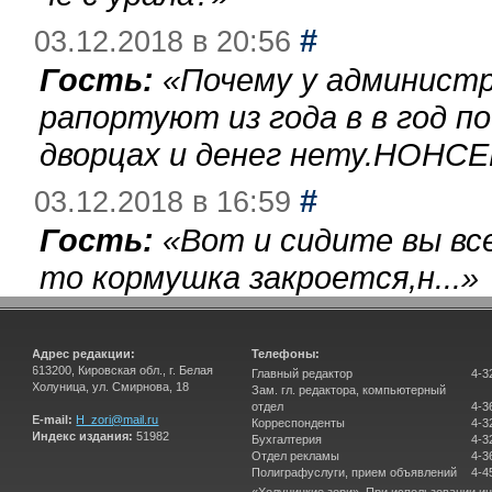
#
03.12.2018 в 20:56
Гость:
«
Почему у администр
рапортуют из года в в год п
дворцах и денег нету.НОНСЕ
#
03.12.2018 в 16:59
Гость:
«
Вот и сидите вы вс
то кормушка закроется,н...
»
Адрес редакции:
Телефоны:
613200, Кировская обл., г. Белая
Главный редактор
4-3
Холуница, ул. Смирнова, 18
Зам. гл. редактора, компьютерный
отдел
4-3
E-mail:
H_zori@mail.ru
Корреспонденты
4-3
Индекс издания:
51982
Бухгалтерия
4-3
Отдел рекламы
4-3
Полиграфуслуги, прием объявлений
4-4