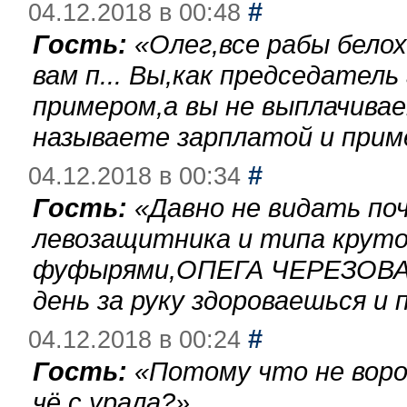
#
04.12.2018 в 00:48
Гость:
«
Олег,все рабы бело
вам п... Вы,как председател
примером,а вы не выплачива
называете зарплатой и при
#
04.12.2018 в 00:34
Гость:
«
Давно не видать по
левозащитника и типа круто
фуфырями,ОПЕГА ЧЕРЕЗОВА-
день за руку здороваешься и п
#
04.12.2018 в 00:24
Гость:
«
Потому что не воро
чё с урала?
»