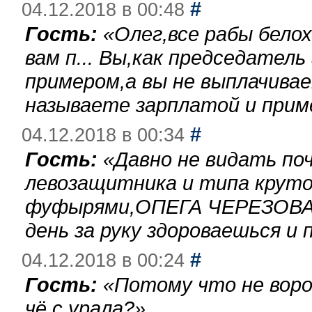
#
04.12.2018 в 00:48
Гость:
«
Олег,все рабы бело
вам п... Вы,как председател
примером,а вы не выплачива
называете зарплатой и при
#
04.12.2018 в 00:34
Гость:
«
Давно не видать по
левозащитника и типа круто
фуфырями,ОПЕГА ЧЕРЕЗОВА-
день за руку здороваешься и п
#
04.12.2018 в 00:24
Гость:
«
Потому что не воро
чё с урала?
»