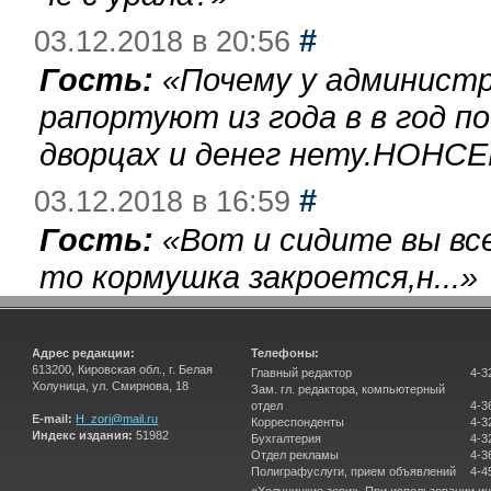
#
03.12.2018 в 20:56
Гость:
«
Почему у администр
рапортуют из года в в год п
дворцах и денег нету.НОНСЕ
#
03.12.2018 в 16:59
Гость:
«
Вот и сидите вы вс
то кормушка закроется,н...
»
Адрес редакции:
Телефоны:
613200, Кировская обл., г. Белая
Главный редактор
4-3
Холуница, ул. Смирнова, 18
Зам. гл. редактора, компьютерный
отдел
4-3
E-mail:
H_zori@mail.ru
Корреспонденты
4-3
Индекс издания:
51982
Бухгалтерия
4-3
Отдел рекламы
4-3
Полиграфуслуги, прием объявлений
4-4