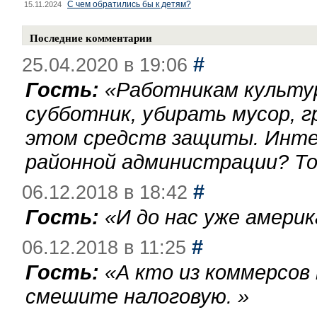
С чем обратились бы к детям?
15.11.2024
Последние комментарии
#
25.04.2020 в 19:06
Гость:
«
Работникам культу
субботник, убирать мусор, г
этом средств защиты. Инте
районной администрации? То
#
06.12.2018 в 18:42
Гость:
«
И до нас уже америк
#
06.12.2018 в 11:25
Гость:
«
А кто из коммерсов
смешите налоговую.
»