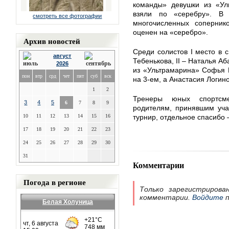
команды» девушки из «Ул
взяли по «серебру». В 
смотреть все фотографии
многочисленных соперник
оценен на «серебро».
Архив новостей
Среди солистов I место в 
август
Тебенькова, II – Наталья А
2026
из «Ультрамарина» Софья 
пон
втр
срд
чет
пят
суб
вск
на 3-ем, а Анастасия Логино
1
2
Тренеры юных спортсме
3
4
5
6
7
8
9
родителям, принявшим уча
10
11
12
13
14
15
16
турнир, отдельное спасибо
17
18
19
20
21
22
23
24
25
26
27
28
29
30
31
Комментарии
Погода в регионе
Только зарегистрирова
комментарии.
Войдите
п
Белая Холуница