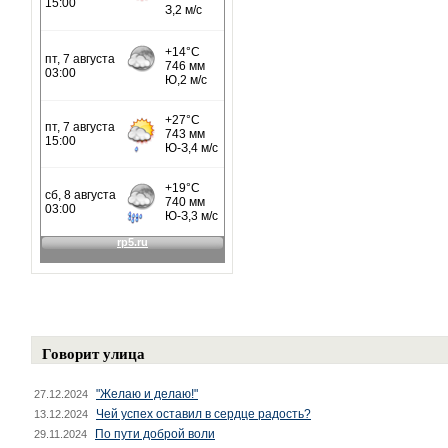
Говорит улица
"Желаю и делаю!"
27.12.2024
Чей успех оставил в сердце радость?
13.12.2024
По пути доброй воли
29.11.2024