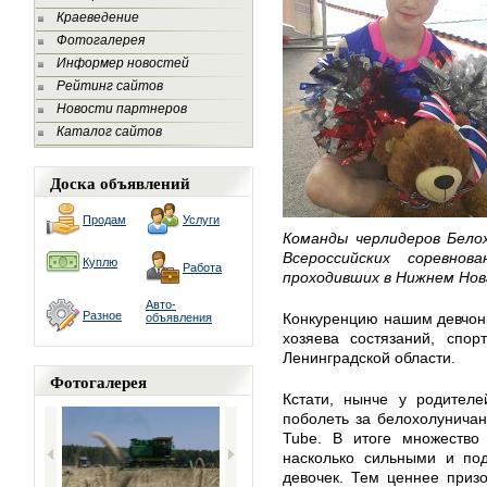
Краеведение
Фотогалерея
Информер новостей
Рейтинг сайтов
Новости партнеров
Каталог сайтов
Доска объявлений
Продам
Услуги
Команды черлидеров Бело
Всероссийских соревнов
Куплю
Работа
проходивших в Нижнем Нов
Авто-
Разное
Конкуренцию нашим девчон
объявления
хозяева состязаний, спор
Ленинградской области.
Фотогалерея
Кстати, нынче у родител
поболеть за белохолунича
Tube. В итоге множество 
насколько сильными и по
девочек. Тем ценнее приз