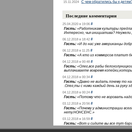
С чем обратились бы к детям
15.11.2024
Последние комментарии
#
25.04.2020 в 19:06
Гость:
«
Работникам культуры предлаг
Интересно, чья инициатива? Неужели
#
06.12.2018 в 18:42
Гость:
«
И до нас уже американцы добра
#
06.12.2018 в 11:25
Гость:
«
А кто из коммерсов платит 
#
04.12.2018 в 00:48
Гость:
«
Олег,все рабы белохолуницко
выплачиваете вовремя копейки,котор
#
04.12.2018 в 00:34
Гость:
«
Давно не видать почему то 
.Олег,ты с ними каждый день за руку зд
#
04.12.2018 в 00:24
Гость:
«
Потому что не воровать надо 
#
03.12.2018 в 20:56
Гость:
«
Почему у администрации всегд
нету.НОНСЕНС.
»
#
03.12.2018 в 16:59
Гость:
«
Вот и сидите вы все тут бара