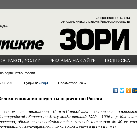
Общественная газета
Белохолуницкого района Кировской области
года
В, РАБОТ, УСЛУГ
РЕКЛАМА НА САЙТЕ
ПОДПИСКА
на первенство России
7.05.2012
Рубрика:
Спорт
Просмотров: 2057
Белохолуничанин поедет на первенство России
В одном из пригородов Санкт-Петербурга состоялось первенств
енинградской области по боксу среди юношей 1998 – 1999 г. р. Как стал
звестно, одним из его победителей в весовой категории до 40 кг ста
оспитанник белохолуницкой школы бокса Александр ПОВЫШЕВ.