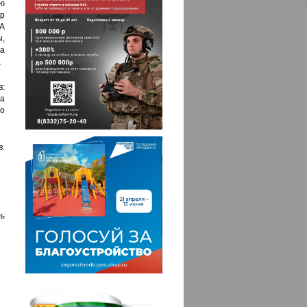
ю
др
А
,
а
.
:
а
о
.
ь