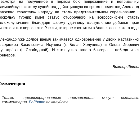
Несмотря на полученное в первом бою повреждение и непривычну
лимпийскую систему судейства, действующую во время поединков, Алексан
авоевал «золотую» награду на столь представительном соревновании. 
оскольку турнир имел статус отборочного на всероссийские старты
елохолуничанин благодаря своему удачному выступлению добился прав
частвовать в первенстве России, которое состоится в Анапе в июне этого года
лександр уже долгое время занимается одновременно у двоих наставников
ладимира Васильевича Исупова (г. Белая Холуница) и Олега Игоревич
ушкарёва (г. Слободской). И этот успех юного боксера – победа и ег
ренеров.
Виктор Шитов
Комментарии
Только зарегистрированные пользователи могут оставлят
комментарии.
Войдите
пожалуйста.