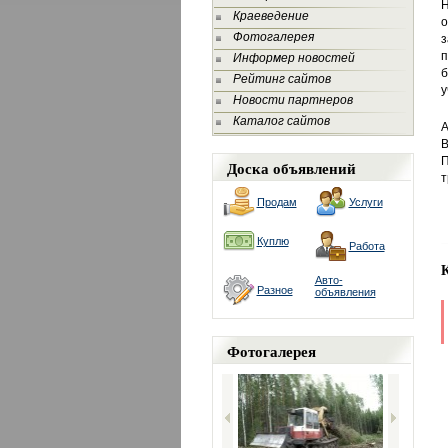
Краеведение
о
Фотогалерея
з
п
Информер новостей
б
Рейтинг сайтов
у
Новости партнеров
Каталог сайтов
А
В
П
Доска объявлений
т
Продам
Услуги
Куплю
Работа
Авто-
Разное
объявления
Фотогалерея