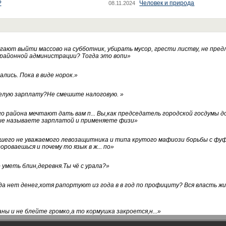
?
Человек и природа
08.11.2024
ают выйти массово на субботник, убирать мусор, грести листву, не пред
 районной администрации? Тогда это вопи
»
лись. Пока в виде норок.
»
белую зарплату?Не смешите налоговую.
»
го района мечтают дать вам п... Вы,как председатель городской госдумы 
ые называете зарплатой и применяете физи
»
нашего не уважаемого левозащитника и типа крутого мафиози борьбы с 
ороваешься и почему то язык в ж... по
»
уметь блин,деревня.Ты чё с урала?
»
а нет денег,хотя рапортуют из года в в год по профициту? Вся власть жи
ны и не блейте громко,а то кормушка закроется,н...
»