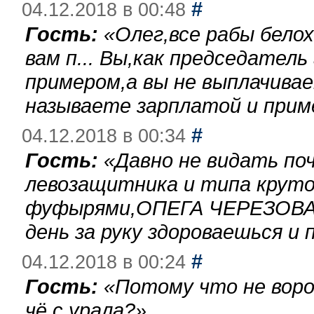
#
04.12.2018 в 00:48
Гость:
«
Олег,все рабы бело
вам п... Вы,как председател
примером,а вы не выплачива
называете зарплатой и при
#
04.12.2018 в 00:34
Гость:
«
Давно не видать по
левозащитника и типа круто
фуфырями,ОПЕГА ЧЕРЕЗОВА-
день за руку здороваешься и п
#
04.12.2018 в 00:24
Гость:
«
Потому что не воро
чё с урала?
»