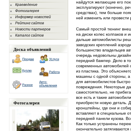
найдутся желающие его пок
Краеведение
эксплуатируют (конечно, ре
Фотогалерея
средствах), тем больше по
Информер новостей
ней изменить или провести
Рейтинг сайтов
Самый простой тюнинг внеш
Новости партнеров
на диски колес колпаков и 
Каталог сайтов
дальше автомобилисты реша
заводских креплений аэрод
Доска объявлений
большинство владельцев ав
очередь недовольны дизайно
Продам
Услуги
передний бампер. Дело в т
современных автомобилей 
Куплю
из пластика. Это объясняет
Работа
машины с одной стороны, а
для автомобилистов быстро 
Авто-
Разное
объявления
повреждения. Некоторые да
самостоятельно, не прибега
все есть и такие автомобил
Фотогалерея
приобрести новую деталь. 
кронштейны, где они и соби
вставляют в специальные о
передней панели кузова. Вс
Как только устранены перек
окончательно затягиваются 