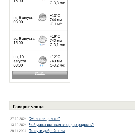
Говорит улица
"Желаю и делаю!"
27.12.2024
Чей успех оставил в сердце радость?
13.12.2024
По пути доброй воли
29.11.2024