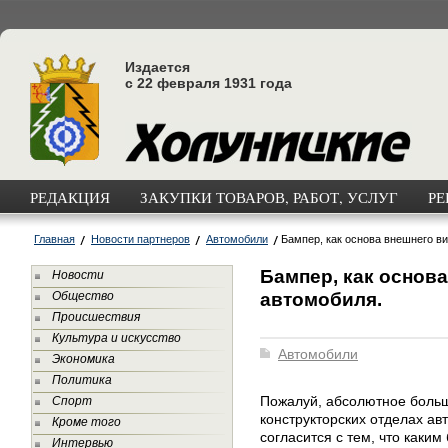
Издается
с 22 февраля 1931 года
РЕДАКЦИЯ
ЗАКУПКИ ТОВАРОВ, РАБОТ, УСЛУГ
РЕ
Главная
Новости партнеров
Автомобили
Бампер, как основа внешнего в
Бампер, как основ
Новости
автомобиля.
Общество
Происшествия
Культура и искусство
Автомобили
Экономика
Политика
Пожалуй, абсолютное больш
Спорт
конструкторских отделах а
Кроме того
согласится с тем, что каким
Интервью