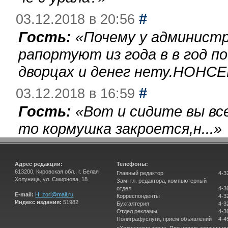
#
03.12.2018 в 20:56
Гость:
«
Почему у администр
рапортуют из года в в год п
дворцах и денег нету.НОНСЕ
#
03.12.2018 в 16:59
Гость:
«
Вот и сидите вы вс
то кормушка закроется,н...
»
Адрес редакции:
Телефоны:
613200, Кировская обл., г. Белая
Главный редактор
4-3
Холуница, ул. Смирнова, 18
Зам. гл. редактора, компьютерный
отдел
4-3
E-mail:
H_zori@mail.ru
Корреспонденты
4-3
Индекс издания:
51982
Бухгалтерия
4-3
Отдел рекламы
4-3
Полиграфуслуги, прием объявлений
4-4