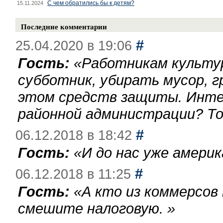
С чем обратились бы к детям?
15.11.2024
Последние комментарии
#
25.04.2020 в 19:06
Гость:
«
Работникам культу
субботник, убирать мусор, г
этом средств защиты. Инте
районной администрации? То
#
06.12.2018 в 18:42
Гость:
«
И до нас уже америк
#
06.12.2018 в 11:25
Гость:
«
А кто из коммерсов
смешите налоговую.
»