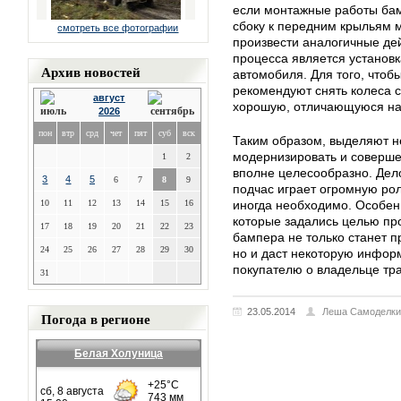
если монтажные работы бам
сбоку к передним крыльям 
смотреть все фотографии
произвести аналогичные де
процесса является установк
Архив новостей
автомобиля. Для того, чтоб
рекомендуют снять колеса с
август
хорошую, отличающуюся на
2026
пон
втр
срд
чет
пят
суб
вск
Таким образом, выделяют н
модернизировать и соверше
1
2
вполне целесообразно. Дело
3
4
5
6
7
8
9
подчас играет огромную ро
10
11
12
13
14
15
16
иногда необходимо. Особенн
которые задались целью пр
17
18
19
20
21
22
23
бампера не только станет 
24
25
26
27
28
29
30
но и даст некоторую инфор
покупателю о владельце тра
31
23.05.2014
Леша Самоделки
Погода в регионе
Белая Холуница