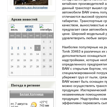
китайских производителей 
смотреть все фотографии
данный транспорт вышел ср
автомобили BAW очень поп
отличаются высокой грузо
Архив новостей
габаритах. Транспортные с
качеством, выносливостью 
август
предлагает свои автомобил
2026
цене. Широкий модельный 
пон
втр
срд
чет
пят
суб
вск
удовлетворить любые запро
1
2
Наиболее популярные на ры
3
4
5
6
7
8
9
Tonik 33463 в различных и
10
11
12
13
14
15
16
дополнительно оснащаться
надстройками, которые нео
17
18
19
20
21
22
23
определенного предприяти
24
25
26
27
28
29
30
BAW с открытым бортом, что
специализированной погруз
31
убережет груз от пыли, гря
BAW может быть оснащен п
Погода в регионе
можно осуществлять трансп
продукции. Изотермический
незаменимым помощником п
Белая Холуница
продукции. Надстройка «са
эффективно перевозить сып