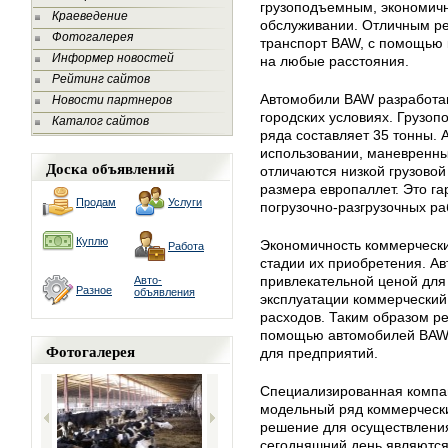
грузоподъемным, экономичн
Краеведение
обслуживании. Отличным р
Фотогалерея
транспорт BAW, с помощью 
Информер новостей
на любые расстояния.
Рейтинг сайтов
Автомобили BAW разработан
Новости партнеров
городских условиях. Грузоп
Каталог сайтов
ряда составляет 35 тонны. 
использовании, маневренны
Доска объявлений
отличаются низкой грузово
размера европаллет. Это га
Продам
Услуги
погрузочно-разгрузочных ра
Куплю
Экономичность коммерческ
Работа
стадии их приобретения. А
привлекательной ценой для 
Авто-
Разное
объявления
эксплуатации коммерческий
расходов. Таким образом р
помощью автомобилей BAW 
Фотогалерея
для предприятий.
Специализированная компа
модельный ряд коммерческ
решение для осуществления
сегодняшний день являютс