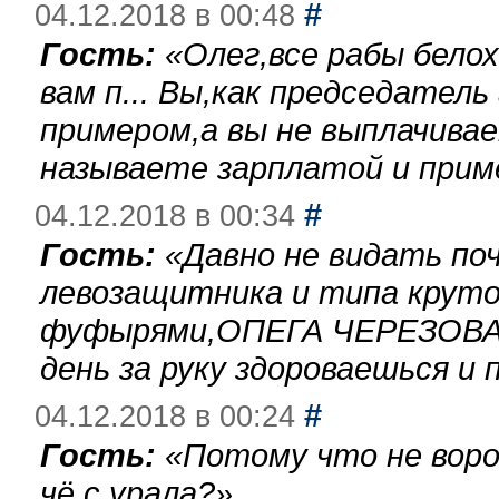
#
04.12.2018 в 00:48
Гость:
«
Олег,все рабы бело
вам п... Вы,как председател
примером,а вы не выплачива
называете зарплатой и при
#
04.12.2018 в 00:34
Гость:
«
Давно не видать по
левозащитника и типа круто
фуфырями,ОПЕГА ЧЕРЕЗОВА-
день за руку здороваешься и п
#
04.12.2018 в 00:24
Гость:
«
Потому что не воро
чё с урала?
»