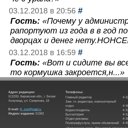
#
03.12.2018 в 20:56
Гость:
«
Почему у администр
рапортуют из года в в год п
дворцах и денег нету.НОНСЕ
#
03.12.2018 в 16:59
Гость:
«
Вот и сидите вы вс
то кормушка закроется,н...
»
Адрес редакции:
Телефоны:
613200, Кировская обл., г. Белая
Главный редактор
4-3
Холуница, ул. Смирнова, 18
Зам. гл. редактора, компьютерный
отдел
4-3
E-mail:
H_zori@mail.ru
Корреспонденты
4-3
Индекс издания:
51982
Бухгалтерия
4-3
Отдел рекламы
4-3
Полиграфуслуги, прием объявлений
4-4