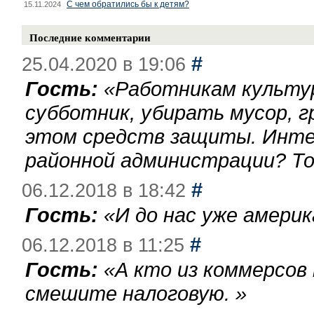
С чем обратились бы к детям?
15.11.2024
Последние комментарии
#
25.04.2020 в 19:06
Гость:
«
Работникам культу
субботник, убирать мусор, г
этом средств защиты. Инте
районной администрации? То
#
06.12.2018 в 18:42
Гость:
«
И до нас уже америк
#
06.12.2018 в 11:25
Гость:
«
А кто из коммерсов
смешите налоговую.
»