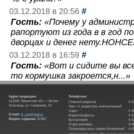
#
03.12.2018 в 20:56
Гость:
«
Почему у администр
рапортуют из года в в год п
дворцах и денег нету.НОНСЕ
#
03.12.2018 в 16:59
Гость:
«
Вот и сидите вы вс
то кормушка закроется,н...
»
Адрес редакции:
Телефоны:
613200, Кировская обл., г. Белая
Главный редактор
4-3
Холуница, ул. Смирнова, 18
Зам. гл. редактора, компьютерный
отдел
4-3
E-mail:
H_zori@mail.ru
Корреспонденты
4-3
Индекс издания:
51982
Бухгалтерия
4-3
Отдел рекламы
4-3
Полиграфуслуги, прием объявлений
4-4