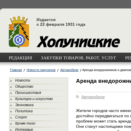
Издается
с 22 февраля 1931 года
РЕДАКЦИЯ
ЗАКУПКИ ТОВАРОВ, РАБОТ, УСЛУГ
РЕ
Главная
Новости партнеров
Автомобили
Аренда внедорожников и джипов
Аренда внедорожн
Новости
Общество
Происшествия
Автомобили
Культура и искусство
Экономика
Жители городов часто имею
Политика
достойно передвигаться по
Спорт
проблем может стать аренд
Кроме того
Они станут настоящими пом
Интервью