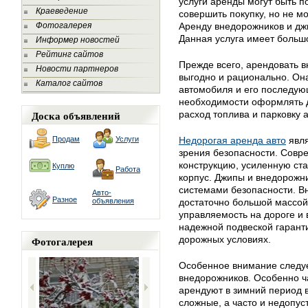
услуги аренды могут быть п
Краеведение
совершить покупку, но не 
Фотогалерея
Аренду внедорожников и дж
Данная услуга имеет больш
Информер новостей
Рейтинг сайтов
Прежде всего, арендовать 
Новости партнеров
выгодно и рационально. Она
Каталог сайтов
автомобиля и его последую
необходимости оформлять д
Доска объявлений
расход топлива и парковку 
Продам
Услуги
Недорогая аренда авто
явля
зрения безопасности. Сов
конструкцию, усиленную ст
Куплю
Работа
корпус. Джипы и внедорож
системами безопасности. В
Авто-
Разное
объявления
достаточно большой массо
управляемость на дороге и в
надежной подвеской гарант
Фотогалерея
дорожных условиях.
Особенное внимание следуе
внедорожников. Особенно ч
арендуют в зимний период 
сложные, а часто и недопу