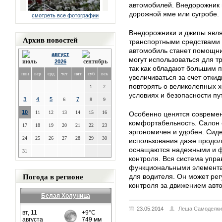
автомобилей. Внедорожник и
дорожной яме или сугробе.
смотреть все фотографии
Внедорожники и джипы явл
Архив новостей
транспортными средствами з
автомобиль станет помощни
август
могут использоваться для т
2026
так как обладают большим 
пон
втр
срд
чет
пят
суб
вск
увеличиваться за счет отки
повторять о великолепных 
1
2
условиях и безопасности пу
3
4
5
7
6
8
9
10
11
12
13
14
15
16
Особенно ценятся современ
комфортабельность. Салон
17
18
19
20
21
22
23
эргономичен и удобен. Сид
24
25
26
27
28
29
30
использования даже продол
оснащаются надежными и ф
31
контроля. Вся система упр
функциональными элемента
Погода в регионе
для водителя. Он может ре
контроля за движением авт
Белая Холуница
23.05.2014
Леша Самоделки