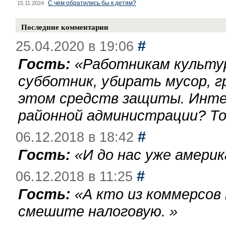
С чем обратились бы к детям?
15.11.2024
Последние комментарии
#
25.04.2020 в 19:06
Гость:
«
Работникам культу
субботник, убирать мусор, г
этом средств защиты. Инте
районной администрации? То
#
06.12.2018 в 18:42
Гость:
«
И до нас уже америк
#
06.12.2018 в 11:25
Гость:
«
А кто из коммерсов
смешите налоговую.
»