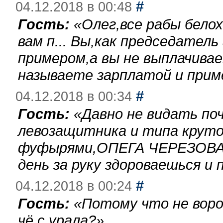
#
04.12.2018 в 00:48
Гость:
«
Олег,все рабы бело
вам п... Вы,как председател
примером,а вы не выплачива
называете зарплатой и при
#
04.12.2018 в 00:34
Гость:
«
Давно не видать по
левозащитника и типа круто
фуфырями,ОПЕГА ЧЕРЕЗОВА-
день за руку здороваешься и п
#
04.12.2018 в 00:24
Гость:
«
Потому что не воро
чё с урала?
»