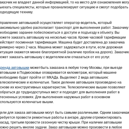
аказчик не владеет данной информацией, то на место для ознакомления могу
ыехать специалисты, которые проанализируют ситуацию и смогут подобрать
одходящую технику.
правление автовышкой осуществляет оператор-водитель, который
аксимально удобно располагает транспорт для выполнения работ. Заказчику
еобходимо заранее побеспокоиться о доступе и подъезду к объекту. Вы
ожете заказать автовышку на несколько часов. Кроме часовой тарификации
ействует посменная тарификация. Машина будет доставлена до заказчика
римерно через 2 часа. Машина может задержаться в пути, если дорожная
итуация окажется менее благоприятной (наличие пробок на дороге). Заказчик
ожет заказать автовышку с водителем или отказаться от его услуг.
ренда автовышки
можетбыть заказана в любую точку Москвы, при выезде
втовышки в Подмосковье оговаривается километраж, который машине
еобходимо будет пройти от МКАДа. Выделяют 2 вида автовышек:
елескопические и коленчатые. Такое деление автовышек произведено на
снове их конструктивных характеристик. Телескопические вышки позволяют
обраться до труднодоступных мест и подходят для выполнения работ в
тесненных условиях. Для выполнения наружных работ в основном
спользуются коленчатые вышки.
ели для заказа автовышки могут быть самыми различными. Одним заказчика
ребуется провести ремонтные работы в ангаре, другим отремонтировать
асад, третьим провести сезонную чистку крыши. При наличии автовышки
ожно решить многие задачи. Заказ автовышки можно произвести в любое