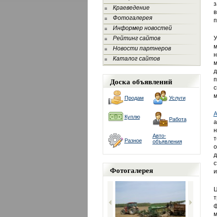
з
Краеведение
в
Фотогалерея
п
Информер новостей
Рейтинг сайтов
У
м
Новости партнеров
н
Каталог сайтов
м
д
Доска объявлений
п
с
м
Продам
Услуги
А
Куплю
Работа
а
н
Авто-
т
Разное
объявления
о
д
с
Фотогалерея
и
Ц
т
ф
м