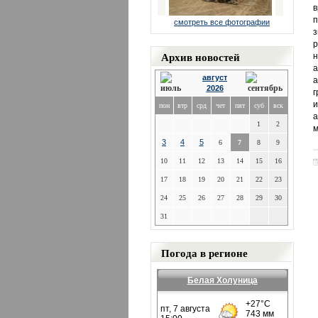
в
п
смотреть все фотографии
з
р
Архив новостей
н
a
август
а
2026
г
и
пон
втр
срд
чет
пят
суб
вск
а
1
2
м
3
4
5
6
7
8
9
10
11
12
13
14
15
16
17
18
19
20
21
22
23
24
25
26
27
28
29
30
31
Погода в регионе
Белая Холуница