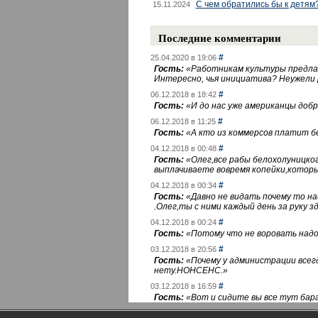
С чем обратились бы к детям
15.11.2024
Последние комментарии
#
25.04.2020 в 19:06
Гость:
«
Работникам культуры предлаг
Интересно, чья инициатива? Неужели
#
06.12.2018 в 18:42
Гость:
«
И до нас уже американцы добра
#
06.12.2018 в 11:25
Гость:
«
А кто из коммерсов платит 
#
04.12.2018 в 00:48
Гость:
«
Олег,все рабы белохолуницко
выплачиваете вовремя копейки,котор
#
04.12.2018 в 00:34
Гость:
«
Давно не видать почему то 
.Олег,ты с ними каждый день за руку зд
#
04.12.2018 в 00:24
Гость:
«
Потому что не воровать надо 
#
03.12.2018 в 20:56
Гость:
«
Почему у администрации всегд
нету.НОНСЕНС.
»
#
03.12.2018 в 16:59
Гость:
«
Вот и сидите вы все тут бара