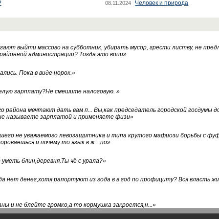
?
Человек и природа
08.11.2024
ают выйти массово на субботник, убирать мусор, грести листву, не пред
 районной администрации? Тогда это вопи
»
лись. Пока в виде норок.
»
белую зарплату?Не смешите налоговую.
»
го района мечтают дать вам п... Вы,как председатель городской госдумы 
ые называете зарплатой и применяете физи
»
нашего не уважаемого левозащитника и типа крутого мафиози борьбы с 
ороваешься и почему то язык в ж... по
»
уметь блин,деревня.Ты чё с урала?
»
а нет денег,хотя рапортуют из года в в год по профициту? Вся власть жи
ны и не блейте громко,а то кормушка закроется,н...
»