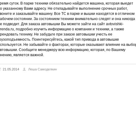
ремя суток. В парке техники обязательно найдется машина, которая выедет
о указанному Вами адресу. Не откладывайте выполнение срочных работ,
воните и заказывайте машину. Все ТС в парке и вышки находятся в отличном
абочем состоянии. За состоянием техники внимательно следят и она никогда
е подводит. Для заказа автовышки Вы можете зайти на сайт avtovishki-
renda.ru, подробно изучить информацию о компании и техники, а также
рендовать технику. Не забудьте при заказе автовышки учесть ее
рузоподъемность. Поинтересуйтесь, какой тип привода в автовышке
спользуется. Не забывайте о факторах, которые оказывают влияние на выбо
втовышки. Сообщите менеджеру всю информацию, которая, по Вашему
нению, является важной.
21.05.2014
Леша Самоделкин