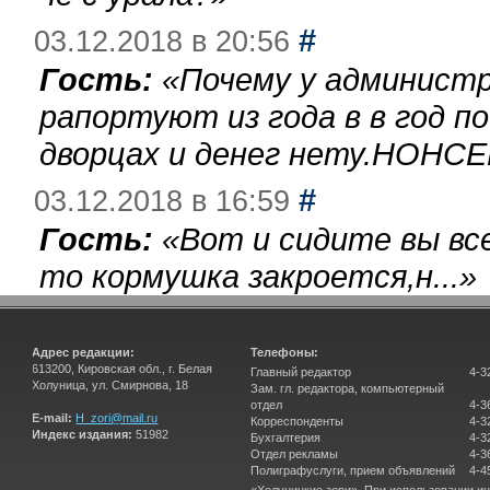
#
03.12.2018 в 20:56
Гость:
«
Почему у администр
рапортуют из года в в год п
дворцах и денег нету.НОНСЕ
#
03.12.2018 в 16:59
Гость:
«
Вот и сидите вы вс
то кормушка закроется,н...
»
Адрес редакции:
Телефоны:
613200, Кировская обл., г. Белая
Главный редактор
4-3
Холуница, ул. Смирнова, 18
Зам. гл. редактора, компьютерный
отдел
4-3
E-mail:
H_zori@mail.ru
Корреспонденты
4-3
Индекс издания:
51982
Бухгалтерия
4-3
Отдел рекламы
4-3
Полиграфуслуги, прием объявлений
4-4