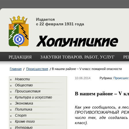
Издается
с 22 февраля 1931 года
РЕДАКЦИЯ
ЗАКУПКИ ТОВАРОВ, РАБОТ, УСЛУГ
РЕ
Главная
Происшествия
В нашем районе – V класс пожарной опасности
10.06.2014
Рубрика:
Происшес
Новости
Общество
Происшествия
В нашем районе – V к
Культура и искусство
Экономика
Как уже сообщалось, в ле
Политика
ПРОТИВОПОЖАРНЫЙ РЕЖИМ
Спорт
число тех, где создалась
Кроме того
класс).
Интервью