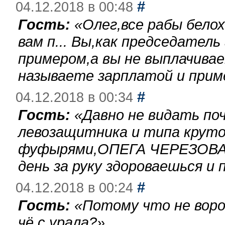
#
04.12.2018 в 00:48
Гость:
«
Олег,все рабы бело
вам п... Вы,как председател
примером,а вы не выплачива
называете зарплатой и при
#
04.12.2018 в 00:34
Гость:
«
Давно не видать по
левозащитника и типа круто
фуфырями,ОПЕГА ЧЕРЕЗОВА-
день за руку здороваешься и п
#
04.12.2018 в 00:24
Гость:
«
Потому что не воро
чё с урала?
»