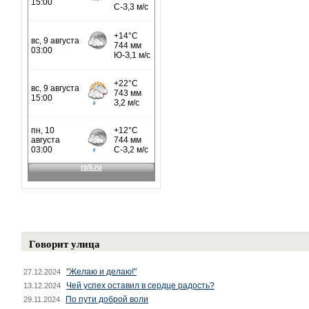
Говорит улица
"Желаю и делаю!"
27.12.2024
Чей успех оставил в сердце радость?
13.12.2024
По пути доброй воли
29.11.2024