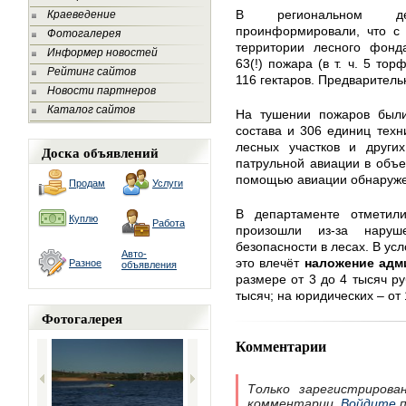
В региональном деп
Краеведение
проинформировали, что с 
Фотогалерея
территории лесного фонда
Информер новостей
63(!) пожара (в т. ч. 5 т
Рейтинг сайтов
116 гектаров. Предваритель
Новости партнеров
Каталог сайтов
На тушении пожаров были
состава и 306 единиц тех
лесных участков и други
Доска объявлений
патрульной авиации в объе
помощью авиации обнаруже
Продам
Услуги
В департаменте отметил
Куплю
Работа
произошли из-за наруш
безопасности в лесах. В ус
Авто-
это влечёт
наложение адм
Разное
объявления
размере от 3 до 4 тысяч ру
тысяч; на юридических – от 
Фотогалерея
Комментарии
Только зарегистрирова
комментарии.
Войдите
п