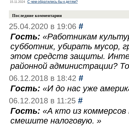
С чем обратились бы к детям?
15.11.2024
Последние комментарии
#
25.04.2020 в 19:06
Гость:
«
Работникам культу
субботник, убирать мусор, г
этом средств защиты. Инте
районной администрации? То
#
06.12.2018 в 18:42
Гость:
«
И до нас уже америк
#
06.12.2018 в 11:25
Гость:
«
А кто из коммерсов
смешите налоговую.
»