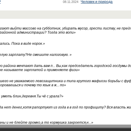
?
Человек и природа
08.11.2024
ают выйти массово на субботник, убирать мусор, грести листву, не пред
 районной администрации? Тогда это вопи
»
лись. Пока в виде норок.
»
белую зарплату?Не смешите налоговую.
»
го района мечтают дать вам п... Вы,как председатель городской госдумы 
ые называете зарплатой и применяете физи
»
нашего не уважаемого левозащитника и типа крутого мафиози борьбы с 
ороваешься и почему то язык в ж... по
»
уметь блин,деревня.Ты чё с урала?
»
а нет денег,хотя рапортуют из года в в год по профициту? Вся власть жи
ны и не блейте громко,а то кормушка закроется,н...
»