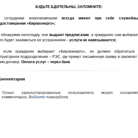
БУДЬТЕ БДИТЕЛЬНЫ, ЗАПОМНИТЕ:
– сотрудники энергокомпании
всегда
имеют при себе служебны
достоверения «Кировэнерго»;
 обнаружив неполадку, они
выдают предписание
, а гражданин сам выбирае
то будет заниматься ее устранением –
услуги не навязываются;
 если гражданин выбирает «Кировэнерго», он должен обратиться 
труктурное подразделение – РЭС, где примут письменную заявку и заключат
им договор.
Оплата услуг – через банк
.
Комментарии
Только зарегистрированные пользователи могут оставлят
комментарии.
Войдите
пожалуйста.