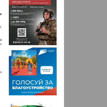
е
т,
в
 с
ь