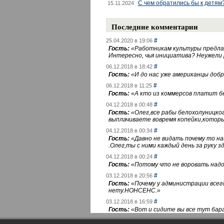
С чем обратились бы к детям
15.11.2024
Последние комментарии
#
25.04.2020 в 19:06
Гость:
«
Работникам культуры предлаг
Интересно, чья инициатива? Неужели
#
06.12.2018 в 18:42
Гость:
«
И до нас уже американцы добра
#
06.12.2018 в 11:25
Гость:
«
А кто из коммерсов платит 
#
04.12.2018 в 00:48
Гость:
«
Олег,все рабы белохолуницко
выплачиваете вовремя копейки,котор
#
04.12.2018 в 00:34
Гость:
«
Давно не видать почему то 
.Олег,ты с ними каждый день за руку зд
#
04.12.2018 в 00:24
Гость:
«
Потому что не воровать надо 
#
03.12.2018 в 20:56
Гость:
«
Почему у администрации всегд
нету.НОНСЕНС.
»
#
03.12.2018 в 16:59
Гость:
«
Вот и сидите вы все тут бара