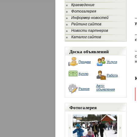
Краеведение
Фотогалерея
Информер новостей
у
Рейтинг сайтов
Новости партнеров
–
Каталог сайтов
к
Доска объявлений
–
с
н
Продам
Услуги
Куплю
Работа
Авто-
Разное
объявления
Фотогалерея