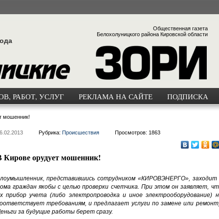
Общественная газета
Белохолуницкого района Кировской области
года
В, РАБОТ, УСЛУГ
РЕКЛАМА НА САЙТЕ
ПОДПИСКА
т мошенник!
6.02.2013
Рубрика:
Происшествия
Просмотров: 1863
В Кирове орудует мошенник!
лоумышленник, представившись сотрудником «КИРОВЭНЕРГО», заходит 
ома граждан якобы с целью проверки счетчика. При этом он заявляет, чт
х прибор учета (либо электропроводка и иное электрооборудование) н
оответствует требованиям, и предлагает услуги по замене или ремонту
еньги за будущие работы берет сразу.