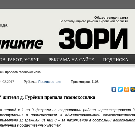
Общественная газета
Белохолуницкого района Кировской области
года
В, РАБОТ, УСЛУГ
РЕКЛАМА НА САЙТЕ
ПОДПИСКА
нки пропала газонокосилка
4.02.2017
Рубрика:
Происшествия
Просмотров: 1106
У жителя д. Гурёнки пропала газонокосилка
а период с 1 по 9 февраля на территории района зарегистрировано 3
реступления и происшествия. К административной ответственност
ривлечено 11 граждан, из них 8 – за нахождение в состоянии алкогольно
пьянения в общественных местах.