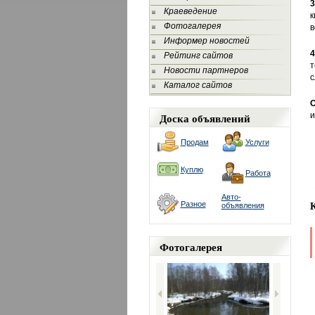
Краеведение
к
Фотогалерея
в
Информер новостей
Рейтинг сайтов
т
Новости партнеров
с
Каталог сайтов
С
Доска объявлений
и
Продам
Услуги
Куплю
Работа
Авто-
Разное
объявления
Фотогалерея