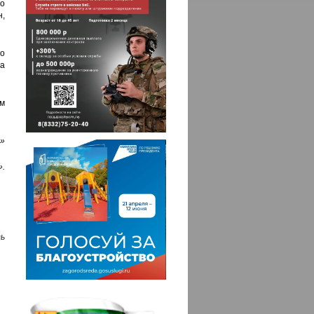
о
,
о
а
ем
»
.
ь