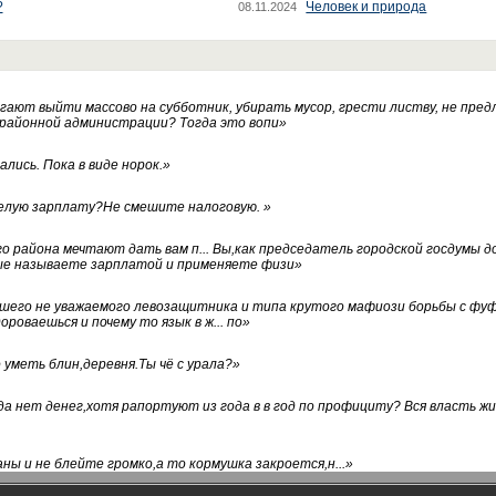
?
Человек и природа
08.11.2024
ают выйти массово на субботник, убирать мусор, грести листву, не пред
 районной администрации? Тогда это вопи
»
лись. Пока в виде норок.
»
белую зарплату?Не смешите налоговую.
»
го района мечтают дать вам п... Вы,как председатель городской госдумы 
ые называете зарплатой и применяете физи
»
нашего не уважаемого левозащитника и типа крутого мафиози борьбы с 
ороваешься и почему то язык в ж... по
»
уметь блин,деревня.Ты чё с урала?
»
а нет денег,хотя рапортуют из года в в год по профициту? Вся власть жи
ны и не блейте громко,а то кормушка закроется,н...
»