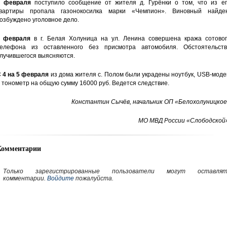
3 февраля
поступило сообщение от жителя д. Гурёнки о том, что из ег
вартиры пропала газонокосилка марки «Чемпион». Виновный найден
озбуждено уголовное дело.
4 февраля
в г. Белая Холуница на ул. Ленина совершена кража сотовог
елефона из оставленного без присмотра автомобиля. Обстоятельств
лучившегося выясняются.
 4 на 5 февраля
из дома жителя с. Полом были украдены ноутбук, USB-мод
 тонометр на общую сумму 16000 руб. Ведется следствие.
Константин Сычёв, начальник ОП «Белохолуницкое
МО МВД России «Слободской»
Комментарии
Только зарегистрированные пользователи могут оставлят
комментарии.
Войдите
пожалуйста.