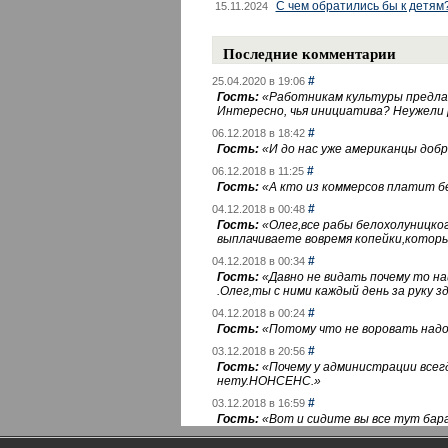
С чем обратились бы к детям
15.11.2024
Последние комментарии
#
25.04.2020 в 19:06
Гость:
«
Работникам культуры предлаг
Интересно, чья инициатива? Неужели
#
06.12.2018 в 18:42
Гость:
«
И до нас уже американцы добра
#
06.12.2018 в 11:25
Гость:
«
А кто из коммерсов платит 
#
04.12.2018 в 00:48
Гость:
«
Олег,все рабы белохолуницко
выплачиваете вовремя копейки,котор
#
04.12.2018 в 00:34
Гость:
«
Давно не видать почему то 
.Олег,ты с ними каждый день за руку зд
#
04.12.2018 в 00:24
Гость:
«
Потому что не воровать надо 
#
03.12.2018 в 20:56
Гость:
«
Почему у администрации всегд
нету.НОНСЕНС.
»
#
03.12.2018 в 16:59
Гость:
«
Вот и сидите вы все тут бара