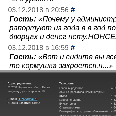
#
03.12.2018 в 20:56
Гость:
«
Почему у администр
рапортуют из года в в год п
дворцах и денег нету.НОНСЕ
#
03.12.2018 в 16:59
Гость:
«
Вот и сидите вы вс
то кормушка закроется,н...
»
Адрес редакции:
Телефоны:
613200, Кировская обл., г. Белая
Главный редактор
4-3
Холуница, ул. Смирнова, 18
Зам. гл. редактора, компьютерный
отдел
4-3
E-mail:
H_zori@mail.ru
Корреспонденты
4-3
Индекс издания:
51982
Бухгалтерия
4-3
Отдел рекламы
4-3
Полиграфуслуги, прием объявлений
4-4