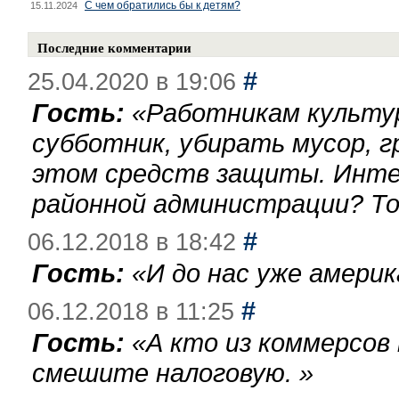
С чем обратились бы к детям?
15.11.2024
Последние комментарии
#
25.04.2020 в 19:06
Гость:
«
Работникам культу
субботник, убирать мусор, г
этом средств защиты. Инте
районной администрации? То
#
06.12.2018 в 18:42
Гость:
«
И до нас уже америк
#
06.12.2018 в 11:25
Гость:
«
А кто из коммерсов
смешите налоговую.
»