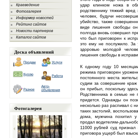
удар клинком ножа в обл
Краеведение
родственнику тяжкий вред
Фотогалерея
человек, будучи несоверш
Информер новостей
убийство, также совершенн
Рейтинг сайтов
виде лишения свободы он
Новости партнеров
полгода вновь совершил пре
Каталог сайтов
что был приговорен к испр
это ему не послужило. За
здоровью молодой челов
Доска объявлений
лишения свободы в исправи
Продам
Услуги
К одному году 10 месяцам
режима приговорен урожен
Куплю
Работа
постоянного места житель
судим за совершение краж
Авто-
он прибыл, поскольку здес
Разное
объявления
Родственника в семью не 
придется. Однажды он поз
несколько раз распивал с н
Фотогалерея
таких застолий, воспользо
дома, мужчина похитил у
продал водителям-дальноб
11000 рублей суд признал
приговора ущерб был взыск