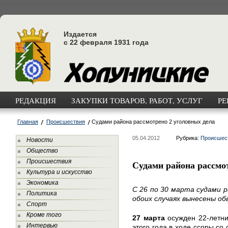
Издается
с 22 февраля 1931 года
РЕДАКЦИЯ
ЗАКУПКИ ТОВАРОВ, РАБОТ, УСЛУГ
РЕ
Главная
Происшествия
Судами района рассмотрено 2 уголовных дела
05.04.2012
Рубрика:
Происшес
Новости
Общество
Происшествия
Судами района рассмо
Культура и искусство
Экономика
С 26 по 30 марта судами р
Политика
обоих случаях вынесены о
Спорт
Кроме того
27 марта
осужден 22-летни
Интервью
этого года в ходе ссоры с