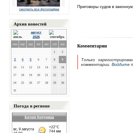
Приговоры судов в законную
смотреть все фотографии
Архив новостей
август
2026
Комментарии
пон
втр
срд
чет
пят
суб
вск
1
2
Только зарегистрирова
3
4
5
6
7
8
9
комментарии.
Войдите
п
10
11
12
13
14
15
16
17
18
19
20
21
22
23
24
25
26
27
28
29
30
31
Погода в регионе
Белая Холуница