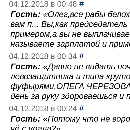
#
04.12.2018 в 00:48
Гость:
«
Олег,все рабы бело
вам п... Вы,как председател
примером,а вы не выплачива
называете зарплатой и при
#
04.12.2018 в 00:34
Гость:
«
Давно не видать по
левозащитника и типа круто
фуфырями,ОПЕГА ЧЕРЕЗОВА-
день за руку здороваешься и п
#
04.12.2018 в 00:24
Гость:
«
Потому что не воро
чё с урала?
»