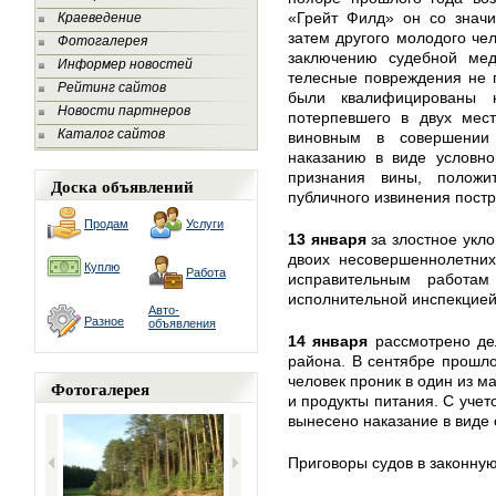
«Грейт Филд» он со значи
Краеведение
затем другого молодого чел
Фотогалерея
заключению судебной мед
Информер новостей
телесные повреждения не 
Рейтинг сайтов
были квалифицированы 
Новости партнеров
потерпевшего в двух мест
Каталог сайтов
виновным в совершении
наказанию в виде условно
признания вины, положи
Доска объявлений
публичного извинения пост
Продам
Услуги
13 января
за злостное укл
двоих несовершеннолетних
Куплю
Работа
исправительным работам
исполнительной инспекцией
Авто-
Разное
объявления
14 января
рассмотрено де
района. В сентябре прошл
человек проник в один из ма
Фотогалерея
и продукты питания. С уче
вынесено наказание в виде 
Приговоры судов в законную