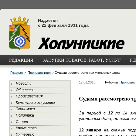
Издается
с 22 февраля 1931 года
РЕДАКЦИЯ
ЗАКУПКИ ТОВАРОВ, РАБОТ, УСЛУГ
РЕ
Главная
Происшествия
Судами рассмотрено три уголовных дела
17.01.2015
Рубрика:
Происшес
Новости
Общество
Происшествия
Судами рассмотрено т
Культура и искусство
Экономика
За период с 12 по 14 ян
Политика
уголовных дела, по всем в
Спорт
Кроме того
12 января
на скамье подс
Интервью
ноябре прошлого года воз