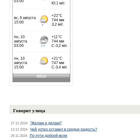
Говорит улица
"Желаю и делаю!"
27.12.2024
Чей успех оставил в сердце радость?
13.12.2024
По пути доброй воли
29.11.2024