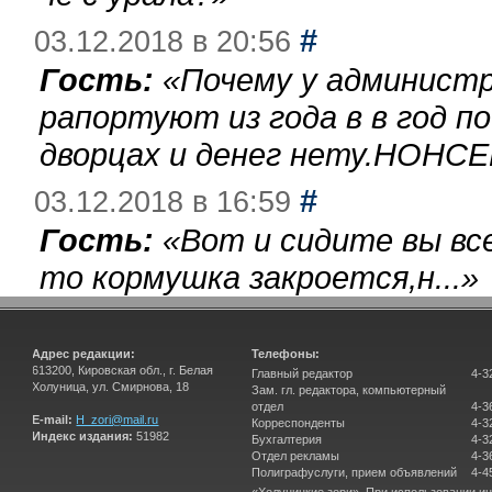
#
03.12.2018 в 20:56
Гость:
«
Почему у администр
рапортуют из года в в год п
дворцах и денег нету.НОНСЕ
#
03.12.2018 в 16:59
Гость:
«
Вот и сидите вы вс
то кормушка закроется,н...
»
Адрес редакции:
Телефоны:
613200, Кировская обл., г. Белая
Главный редактор
4-3
Холуница, ул. Смирнова, 18
Зам. гл. редактора, компьютерный
отдел
4-3
E-mail:
H_zori@mail.ru
Корреспонденты
4-3
Индекс издания:
51982
Бухгалтерия
4-3
Отдел рекламы
4-3
Полиграфуслуги, прием объявлений
4-4