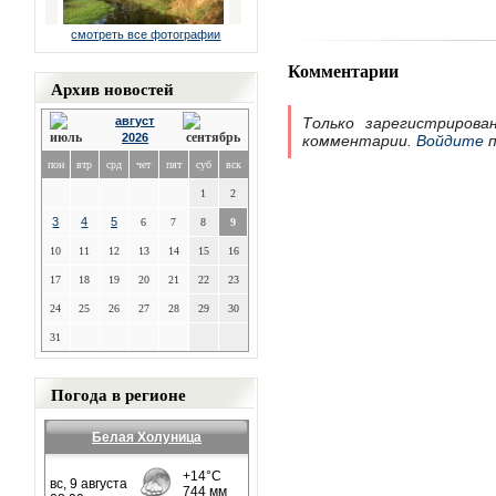
смотреть все фотографии
Комментарии
Архив новостей
август
Только зарегистрирова
2026
комментарии.
Войдите
п
пон
втр
срд
чет
пят
суб
вск
1
2
3
4
5
6
7
8
9
10
11
12
13
14
15
16
17
18
19
20
21
22
23
24
25
26
27
28
29
30
31
Погода в регионе
Белая Холуница