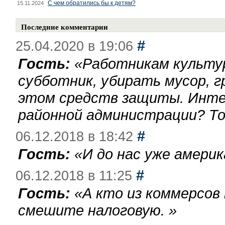
С чем обратились бы к детям?
15.11.2024
Последние комментарии
#
25.04.2020 в 19:06
Гость:
«
Работникам культу
субботник, убирать мусор, г
этом средств защиты. Инте
районной администрации? То
#
06.12.2018 в 18:42
Гость:
«
И до нас уже америк
#
06.12.2018 в 11:25
Гость:
«
А кто из коммерсов
смешите налоговую.
»