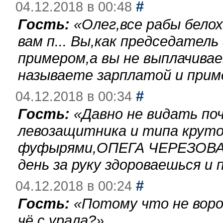
#
04.12.2018 в 00:48
Гость:
«
Олег,все рабы бело
вам п... Вы,как председател
примером,а вы не выплачива
называете зарплатой и при
#
04.12.2018 в 00:34
Гость:
«
Давно не видать по
левозащитника и типа круто
фуфырями,ОПЕГА ЧЕРЕЗОВА-
день за руку здороваешься и п
#
04.12.2018 в 00:24
Гость:
«
Потому что не воро
чё с урала?
»