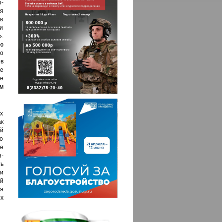
-
я
 в
и
».
ю
то
ов
е
е
м
х
к
ой
о
те
-
ь
и
й
я
х