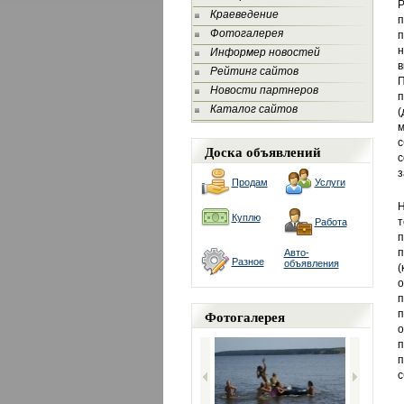
Р
Краеведение
п
Фотогалерея
п
н
Информер новостей
в
Рейтинг сайтов
П
Новости партнеров
п
Каталог сайтов
(
м
с
Доска объявлений
з
Продам
Услуги
Н
Куплю
т
Работа
п
п
Авто-
Разное
объявления
(
о
п
Фотогалерея
п
о
п
п
с