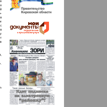
я
ю
й
»
в
и
 с
 в
му
ют
 в
,
».
ь