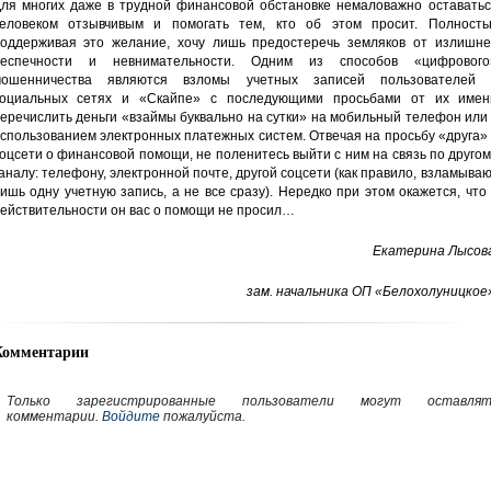
ля многих даже в трудной финансовой обстановке немаловажно оставатьс
еловеком отзывчивым и помогать тем, кто об этом просит. Полность
оддерживая это желание, хочу лишь предостеречь земляков от излишне
беспечности и невнимательности. Одним из способов «цифрового
мошенничества являются взломы учетных записей пользователей 
оциальных сетях и «Скайпе» с последующими просьбами от их имен
еречислить деньги «взаймы буквально на сутки» на мобильный телефон или
спользованием электронных платежных систем. Отвечая на просьбу «друга»
оцсети о финансовой помощи, не поленитесь выйти с ним на связь по друго
аналу: телефону, электронной почте, другой соцсети (как правило, взламыва
ишь одну учетную запись, а не все сразу). Нередко при этом окажется, что
ействительности он вас о помощи не просил…
Екатерина Лысова
зам. начальника ОП «Белохолуницкое
Комментарии
Только зарегистрированные пользователи могут оставлят
комментарии.
Войдите
пожалуйста.