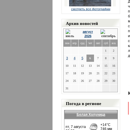
Д
ч
смотреть все фотографии
п
Архив новостей
с
п
август
и
2026
с
пон
втр
срд
чет
пят
суб
вск
к
л
1
2
д
3
4
5
6
7
8
9
10
11
12
13
14
15
16
17
18
19
20
21
22
23
24
25
26
27
28
29
30
31
Погода в регионе
Белая Холуница