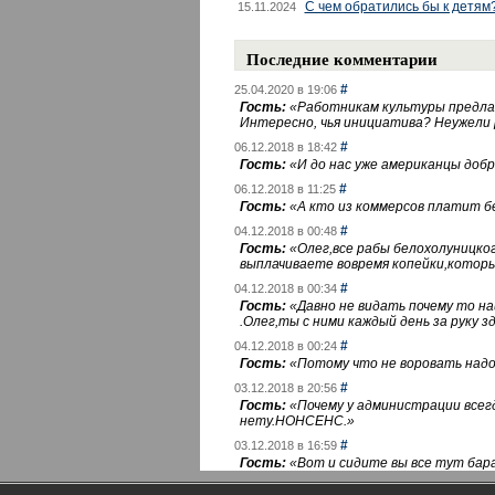
С чем обратились бы к детям
15.11.2024
Последние комментарии
#
25.04.2020 в 19:06
Гость:
«
Работникам культуры предлаг
Интересно, чья инициатива? Неужели
#
06.12.2018 в 18:42
Гость:
«
И до нас уже американцы добра
#
06.12.2018 в 11:25
Гость:
«
А кто из коммерсов платит 
#
04.12.2018 в 00:48
Гость:
«
Олег,все рабы белохолуницко
выплачиваете вовремя копейки,котор
#
04.12.2018 в 00:34
Гость:
«
Давно не видать почему то 
.Олег,ты с ними каждый день за руку зд
#
04.12.2018 в 00:24
Гость:
«
Потому что не воровать надо 
#
03.12.2018 в 20:56
Гость:
«
Почему у администрации всегд
нету.НОНСЕНС.
»
#
03.12.2018 в 16:59
Гость:
«
Вот и сидите вы все тут бара