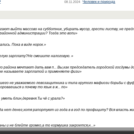
?
Человек и природа
08.11.2024
ают выйти массово на субботник, убирать мусор, грести листву, не пред
 районной администрации? Тогда это вопи
»
лись. Пока в виде норок.
»
белую зарплату?Не смешите налоговую.
»
го района мечтают дать вам п... Вы,как председатель городской госдумы 
ые называете зарплатой и применяете физи
»
нашего не уважаемого левозащитника и типа крутого мафиози борьбы с 
ороваешься и почему то язык в ж... по
»
уметь блин,деревня.Ты чё с урала?
»
а нет денег,хотя рапортуют из года в в год по профициту? Вся власть жи
ны и не блейте громко,а то кормушка закроется,н...
»