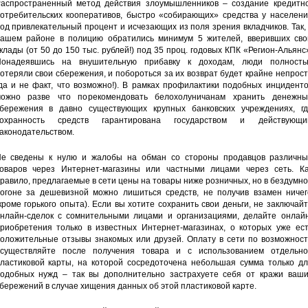
аспространенный метод действия злоумышленников – создание кредитно
отребительских кооперативов, быстро «собирающих» средства у населени
од привлекательный процент и исчезающих из поля зрения вкладчиков. Так,
ашем районе в полицию обратились минимум 5 жителей, вверивших сво
клады (от 50 до 150 тыс. рублей!) под 35 проц. годовых КПК «Регион-Альянс
онадеявшись на внушительную прибавку к доходам, люди полность
отеряли свои сбережения, и побороться за их возврат будет крайне непрос
да и не факт, что возможно!). В рамках профилактики подобных инцидент
ожно разве что порекомендовать белохолуничанам хранить денежны
бережения в давно существующих крупных банковских учреждениях, гд
сохранность средств гарантирована государством и действующи
аконодательством.
е сведены к нулю и жалобы на обман со стороны продавцов различны
оваров через Интернет-магазины или частными лицами через сеть. Ка
равило, предлагаемые в сети цены на товары ниже розничных, но в бездумн
огоне за дешевизной можно лишиться средств, не получив взамен ничег
кроме горького опыта). Если вы хотите сохранить свои деньги, не заключай
нлайн-сделок с сомнительными лицами и организациями, делайте онлайн
риобретения только в известных Интернет-магазинах, о которых уже ест
оложительные отзывы знакомых или друзей. Оплату в сети по возможност
существляйте после получения товара и с использованием отдельно
ластиковой карты, на которой сосредоточена небольшая сумма только дл
одобных нужд – так вы дополнительно застрахуете себя от кражи ваши
бережений в случае хищения данных об этой пластиковой карте.