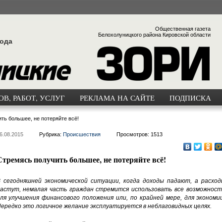
Общественная газета
Белохолуницкого района Кировской области
года
В, РАБОТ, УСЛУГ
РЕКЛАМА НА САЙТЕ
ПОДПИСКА
ть большее, не потеряйте всё!
6.08.2015
Рубрика:
Происшествия
Просмотров: 1513
Стремясь получить большее, не потеряйте всё!
 сегодняшней экономической ситуации, когда доходы падают, а расход
астут, немалая часть граждан стремится использовать все возможност
ля улучшения финансового положения или, по крайней мере, для экономии
ередко это логичное желание эксплуатируется в неблаговидных целях.