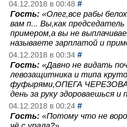
#
04.12.2018 в 00:48
Гость:
«
Олег,все рабы бело
вам п... Вы,как председател
примером,а вы не выплачива
называете зарплатой и при
#
04.12.2018 в 00:34
Гость:
«
Давно не видать по
левозащитника и типа круто
фуфырями,ОПЕГА ЧЕРЕЗОВА-
день за руку здороваешься и п
#
04.12.2018 в 00:24
Гость:
«
Потому что не воро
чё с урала?
»