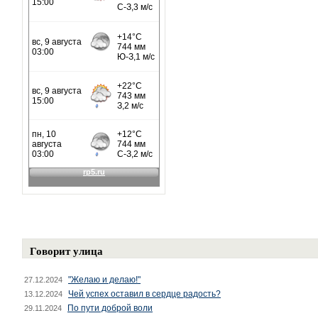
Говорит улица
"Желаю и делаю!"
27.12.2024
Чей успех оставил в сердце радость?
13.12.2024
По пути доброй воли
29.11.2024