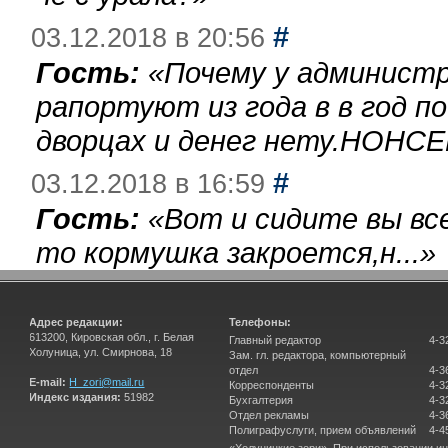
#
03.12.2018 в 20:56
Гость:
«
Почему у администр
рапортуют из года в в год п
дворцах и денег нету.НОНСЕ
#
03.12.2018 в 16:59
Гость:
«
Вот и сидите вы вс
то кормушка закроется,н...
»
Адрес редакции:
Телефоны:
613200, Кировская обл., г. Белая
Главный редактор
4-3
Холуница, ул. Смирнова, 18
Зам. гл. редактора, компьютерный
отдел
4-3
E-mail:
H_zori@mail.ru
Корреспонденты
4-3
Индекс издания:
51982
Бухгалтерия
4-3
Отдел рекламы
4-3
Полиграфуслуги, прием объявлений
4-4