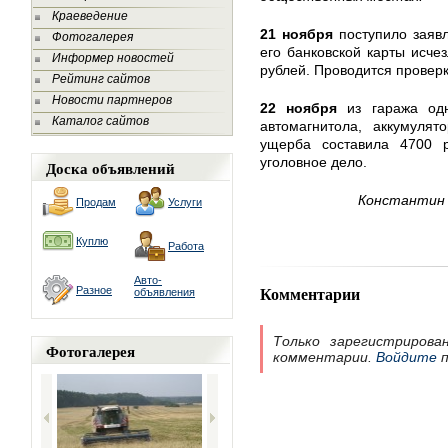
Краеведение
21 ноября
поступило заявл
Фотогалерея
его банковской карты исче
Информер новостей
рублей. Проводится проверк
Рейтинг сайтов
Новости партнеров
22 ноября
из гаража одн
Каталог сайтов
автомагнитола, аккумул
ущерба составила 4700 р
уголовное дело.
Доска объявлений
Константин 
Продам
Услуги
Куплю
Работа
Авто-
Комментарии
Разное
объявления
Только зарегистрирова
Фотогалерея
комментарии.
Войдите
п