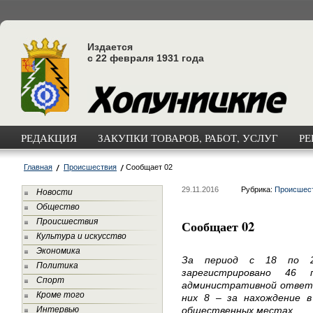
Издается
с 22 февраля 1931 года
РЕДАКЦИЯ
ЗАКУПКИ ТОВАРОВ, РАБОТ, УСЛУГ
РЕ
Главная
Происшествия
Сообщает 02
29.11.2016
Рубрика:
Происшес
Новости
Общество
Происшествия
Сообщает 02
Культура и искусство
Экономика
За период с 18 по 2
Политика
зарегистрировано 46 
Спорт
административной ответс
Кроме того
них 8 – за нахождение в
Интервью
общественных местах.