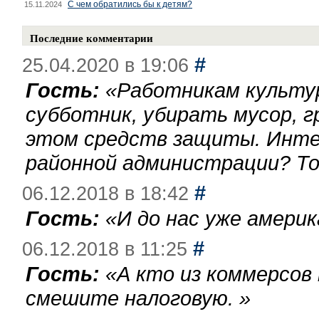
С чем обратились бы к детям?
15.11.2024
Последние комментарии
#
25.04.2020 в 19:06
Гость:
«
Работникам культу
субботник, убирать мусор, г
этом средств защиты. Инте
районной администрации? То
#
06.12.2018 в 18:42
Гость:
«
И до нас уже америк
#
06.12.2018 в 11:25
Гость:
«
А кто из коммерсов
смешите налоговую.
»