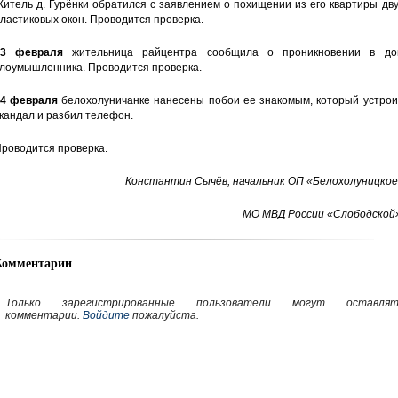
итель д. Гурёнки обратился с заявлением о похищении из его квартиры дв
ластиковых окон. Проводится проверка.
23 февраля
жительница райцентра сообщила о проникновении в до
лоумышленника. Проводится проверка.
4 февраля
белохолуничанке нанесены побои ее знакомым, который устрои
кандал и разбил телефон.
роводится проверка.
Константин Сычёв, начальник ОП «Белохолуницкое
МО МВД России «Слободской»
Комментарии
Только зарегистрированные пользователи могут оставлят
комментарии.
Войдите
пожалуйста.