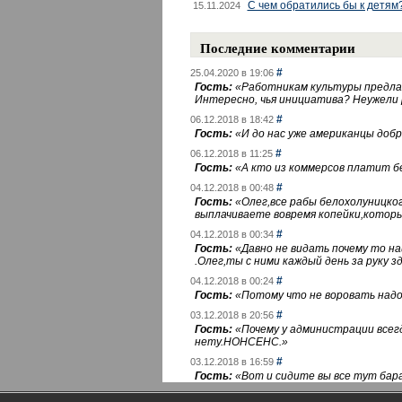
С чем обратились бы к детям
15.11.2024
Последние комментарии
#
25.04.2020 в 19:06
Гость:
«
Работникам культуры предлаг
Интересно, чья инициатива? Неужели
#
06.12.2018 в 18:42
Гость:
«
И до нас уже американцы добра
#
06.12.2018 в 11:25
Гость:
«
А кто из коммерсов платит 
#
04.12.2018 в 00:48
Гость:
«
Олег,все рабы белохолуницко
выплачиваете вовремя копейки,котор
#
04.12.2018 в 00:34
Гость:
«
Давно не видать почему то 
.Олег,ты с ними каждый день за руку зд
#
04.12.2018 в 00:24
Гость:
«
Потому что не воровать надо 
#
03.12.2018 в 20:56
Гость:
«
Почему у администрации всегд
нету.НОНСЕНС.
»
#
03.12.2018 в 16:59
Гость:
«
Вот и сидите вы все тут бара