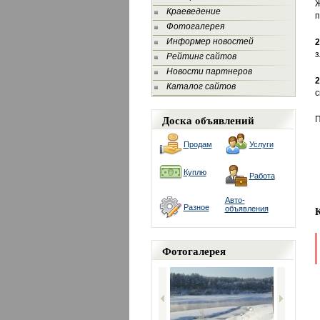
Ж
Краеведение
п
Фотогалерея
Информер новостей
з
Рейтинг сайтов
Новости партнеров
2
Каталог сайтов
с
Доска объявлений
П
Продам
Услуги
Куплю
Работа
Авто-
Разное
объявления
Фотогалерея