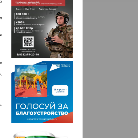
ух
м
л
»
.
ь