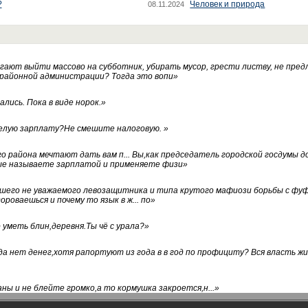
?
Человек и природа
08.11.2024
ают выйти массово на субботник, убирать мусор, грести листву, не пред
 районной администрации? Тогда это вопи
»
лись. Пока в виде норок.
»
белую зарплату?Не смешите налоговую.
»
го района мечтают дать вам п... Вы,как председатель городской госдумы 
ые называете зарплатой и применяете физи
»
нашего не уважаемого левозащитника и типа крутого мафиози борьбы с 
ороваешься и почему то язык в ж... по
»
уметь блин,деревня.Ты чё с урала?
»
а нет денег,хотя рапортуют из года в в год по профициту? Вся власть жи
ны и не блейте громко,а то кормушка закроется,н...
»