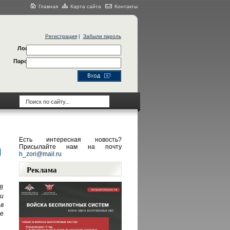
Главная
Карта сайта
Контакты
Регистрация
|
Забыли пароль
Логин
Пароль
Есть интересная новость?
Присылайте нам на почту
h_zori@mail.ru
Реклама
8
и
в
е