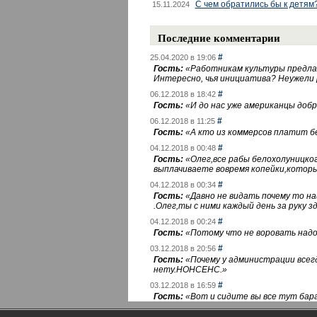
С чем обратились бы к детям
15.11.2024
Последние комментарии
#
25.04.2020 в 19:06
Гость:
«
Работникам культуры предлаг
Интересно, чья инициатива? Неужели
#
06.12.2018 в 18:42
Гость:
«
И до нас уже американцы добра
#
06.12.2018 в 11:25
Гость:
«
А кто из коммерсов платит 
#
04.12.2018 в 00:48
Гость:
«
Олег,все рабы белохолуницко
выплачиваете вовремя копейки,котор
#
04.12.2018 в 00:34
Гость:
«
Давно не видать почему то 
.Олег,ты с ними каждый день за руку зд
#
04.12.2018 в 00:24
Гость:
«
Потому что не воровать надо 
#
03.12.2018 в 20:56
Гость:
«
Почему у администрации всегд
нету.НОНСЕНС.
»
#
03.12.2018 в 16:59
Гость:
«
Вот и сидите вы все тут бара