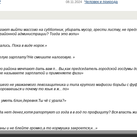
?
Человек и природа
08.11.2024
ают выйти массово на субботник, убирать мусор, грести листву, не пред
 районной администрации? Тогда это вопи
»
лись. Пока в виде норок.
»
белую зарплату?Не смешите налоговую.
»
го района мечтают дать вам п... Вы,как председатель городской госдумы 
ые называете зарплатой и применяете физи
»
нашего не уважаемого левозащитника и типа крутого мафиози борьбы с 
ороваешься и почему то язык в ж... по
»
уметь блин,деревня.Ты чё с урала?
»
а нет денег,хотя рапортуют из года в в год по профициту? Вся власть жи
ны и не блейте громко,а то кормушка закроется,н...
»