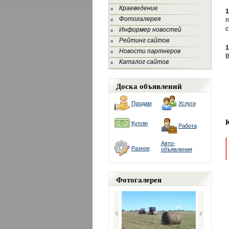
Краеведение
1
Фотогалерея
п
с
Информер новостей
Рейтинг сайтов
1
Новости партнеров
В
Каталог сайтов
Доска объявлений
Продам
Услуги
Куплю
Работа
Авто-
Разное
объявления
Фотогалерея