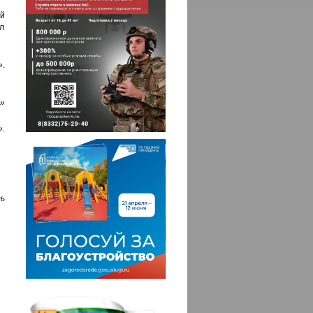
й
ил
.
»
.
ь