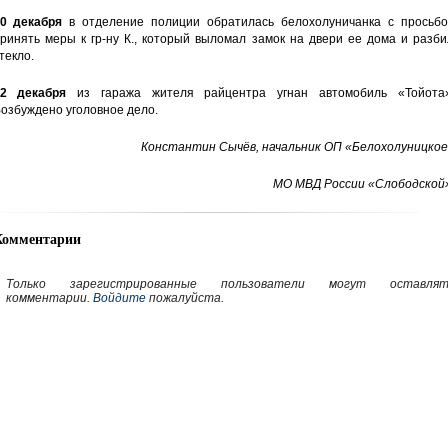
0 декабря
в отделение полиции обратилась белохолуничанка с просьбо
ринять меры к гр-ну К., который выломал замок на двери ее дома и разб
текло.
2 декабря
из гаража жителя райцентра угнан автомобиль «Тойота»
озбуждено уголовное дело.
Константин Сычёв, начальник ОП «Белохолуницкое
МО МВД России «Слободской»
Комментарии
Только зарегистрированные пользователи могут оставлят
комментарии.
Войдите
пожалуйста.