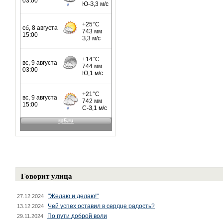
Говорит улица
"Желаю и делаю!"
27.12.2024
Чей успех оставил в сердце радость?
13.12.2024
По пути доброй воли
29.11.2024