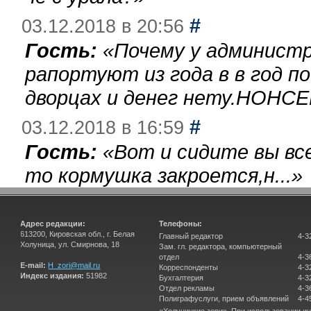
#
03.12.2018 в 20:56
Гость:
«
Почему у администр
рапортуют из года в в год п
дворцах и денег нету.НОНСЕ
#
03.12.2018 в 16:59
Гость:
«
Вот и сидите вы вс
то кормушка закроется,н...
»
Адрес редакции:
Телефоны:
613200, Кировская обл., г. Белая
Главный редактор
4-3
Холуница, ул. Смирнова, 18
Зам. гл. редактора, компьютерный
отдел
4-3
E-mail:
H_zori@mail.ru
Корреспонденты
4-3
Индекс издания:
51982
Бухгалтерия
4-3
Отдел рекламы
4-3
Полиграфуслуги, прием объявлений
4-4