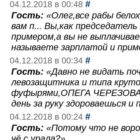
#
04.12.2018 в 00:48
Гость:
«
Олег,все рабы бело
вам п... Вы,как председател
примером,а вы не выплачива
называете зарплатой и при
#
04.12.2018 в 00:34
Гость:
«
Давно не видать по
левозащитника и типа круто
фуфырями,ОПЕГА ЧЕРЕЗОВА-
день за руку здороваешься и п
#
04.12.2018 в 00:24
Гость:
«
Потому что не воро
чё с урала?
»