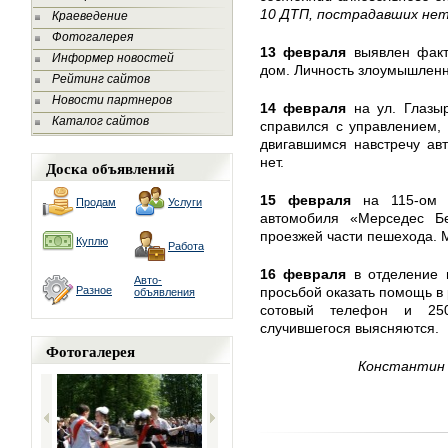
10 ДТП, пострадавших нет
Краеведение
Фотогалерея
13 февраля
выявлен факт
Информер новостей
дом. Личность злоумышленн
Рейтинг сайтов
Новости партнеров
14 февраля
на ул. Глазы
Каталог сайтов
справился с управлением, 
двигавшимся навстречу ав
нет.
Доска объявлений
15 февраля
на 115-ом 
Продам
Услуги
автомобиля «Мерседес Б
проезжей части пешехода. 
Куплю
Работа
16 февраля
в отделение 
Авто-
Разное
просьбой оказать помощь в 
объявления
сотовый телефон и 250
случившегося выясняются.
Фотогалерея
Константин 