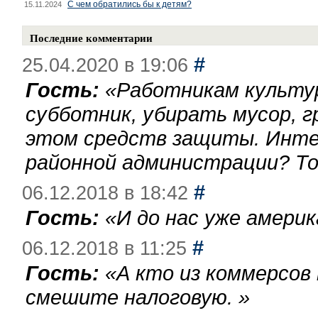
С чем обратились бы к детям?
15.11.2024
Последние комментарии
#
25.04.2020 в 19:06
Гость:
«
Работникам культу
субботник, убирать мусор, г
этом средств защиты. Инте
районной администрации? То
#
06.12.2018 в 18:42
Гость:
«
И до нас уже америк
#
06.12.2018 в 11:25
Гость:
«
А кто из коммерсов
смешите налоговую.
»