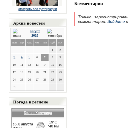
Комментарии
смотреть все фотографии
Только зарегистрирова
комментарии.
Войдите
п
Архив новостей
август
2026
пон
втр
срд
чет
пят
суб
вск
1
2
3
4
5
6
7
8
9
10
11
12
13
14
15
16
17
18
19
20
21
22
23
24
25
26
27
28
29
30
31
Погода в регионе
Белая Холуница