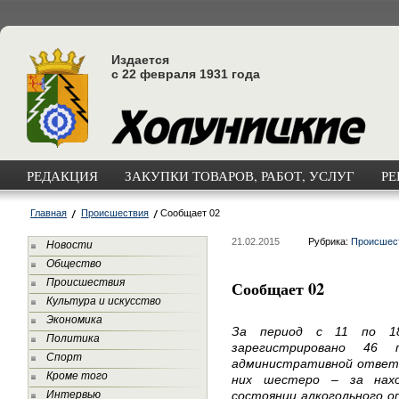
Издается
с 22 февраля 1931 года
РЕДАКЦИЯ
ЗАКУПКИ ТОВАРОВ, РАБОТ, УСЛУГ
РЕ
Главная
Происшествия
Сообщает 02
21.02.2015
Рубрика:
Происшес
Новости
Общество
Происшествия
Сообщает 02
Культура и искусство
Экономика
За период с 11 по 1
Политика
зарегистрировано 46 
Спорт
административной ответс
Кроме того
них шестеро – за нах
Интервью
состоянии алкогольного о