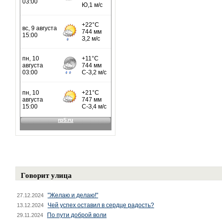
Говорит улица
"Желаю и делаю!"
27.12.2024
Чей успех оставил в сердце радость?
13.12.2024
По пути доброй воли
29.11.2024