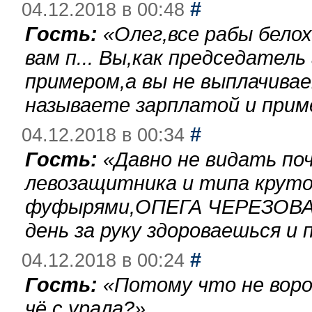
#
04.12.2018 в 00:48
Гость:
«
Олег,все рабы бело
вам п... Вы,как председател
примером,а вы не выплачива
называете зарплатой и при
#
04.12.2018 в 00:34
Гость:
«
Давно не видать по
левозащитника и типа круто
фуфырями,ОПЕГА ЧЕРЕЗОВА-
день за руку здороваешься и п
#
04.12.2018 в 00:24
Гость:
«
Потому что не воро
чё с урала?
»