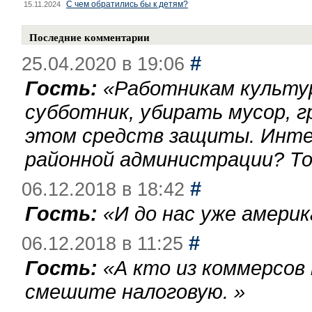
С чем обратились бы к детям?
15.11.2024
Последние комментарии
#
25.04.2020 в 19:06
Гость:
«
Работникам культу
субботник, убирать мусор, г
этом средств защиты. Инте
районной администрации? То
#
06.12.2018 в 18:42
Гость:
«
И до нас уже америк
#
06.12.2018 в 11:25
Гость:
«
А кто из коммерсов
смешите налоговую.
»