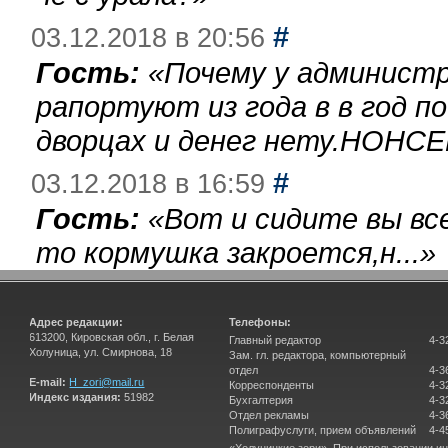
#
03.12.2018 в 20:56
Гость:
«
Почему у администр
рапортуют из года в в год п
дворцах и денег нету.НОНСЕ
#
03.12.2018 в 16:59
Гость:
«
Вот и сидите вы вс
то кормушка закроется,н...
»
Адрес редакции:
Телефоны:
613200, Кировская обл., г. Белая
Главный редактор
4-3
Холуница, ул. Смирнова, 18
Зам. гл. редактора, компьютерный
отдел
4-3
E-mail:
H_zori@mail.ru
Корреспонденты
4-3
Индекс издания:
51982
Бухгалтерия
4-3
Отдел рекламы
4-3
Полиграфуслуги, прием объявлений
4-4