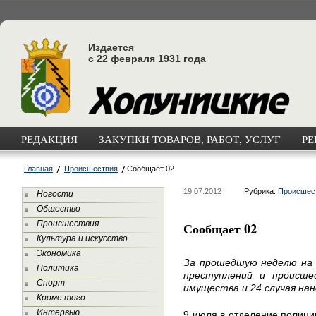
Издается
с 22 февраля 1931 года
РЕДАКЦИЯ
ЗАКУПКИ ТОВАРОВ, РАБОТ, УСЛУГ
РЕ
Главная
Происшествия
Сообщает 02
19.07.2012
Рубрика:
Происшес
Новости
Общество
Происшествия
Сообщает 02
Культура и искусство
Экономика
За прошедшую неделю на 
Политика
преступлений и происше
Спорт
имущества и 24 случая нан
Кроме того
Интервью
9 июля в отделение полиции