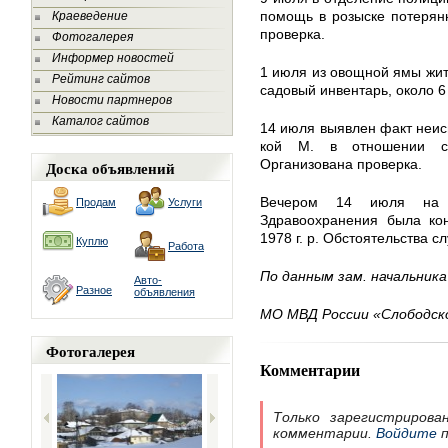
помощь в розыске потерян
Краеведение
проверка.
Фотогалерея
Информер новостей
1 июля из овощной ямы жи
Рейтинг сайтов
садовый инвентарь, около 6
Новости партнеров
Каталог сайтов
14 июля выявлен факт неис
кой М. в отношении св
Организована проверка.
Доска объявлений
Вечером 14 июля на 
Продам
Услуги
Здравоохранения была кон
1978 г. р. Обстоятельства 
Куплю
Работа
По данным зам. начальник
Авто-
Разное
объявления
МО МВД России «Слободск
Фотогалерея
Комментарии
Только зарегистрирова
комментарии.
Войдите
п