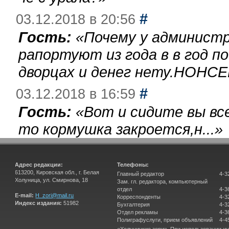
#
03.12.2018 в 20:56
Гость:
«
Почему у администр
рапортуют из года в в год п
дворцах и денег нету.НОНСЕ
#
03.12.2018 в 16:59
Гость:
«
Вот и сидите вы вс
то кормушка закроется,н...
»
Адрес редакции:
Телефоны:
613200, Кировская обл., г. Белая
Главный редактор
4-3
Холуница, ул. Смирнова, 18
Зам. гл. редактора, компьютерный
отдел
4-3
E-mail:
H_zori@mail.ru
Корреспонденты
4-3
Индекс издания:
51982
Бухгалтерия
4-3
Отдел рекламы
4-3
Полиграфуслуги, прием объявлений
4-4