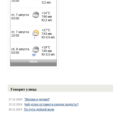
Говорит улица
"Желаю и делаю!"
27.12.2024
Чей успех оставил в сердце радость?
13.12.2024
По пути доброй воли
29.11.2024