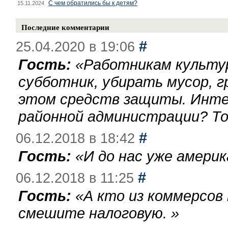
С чем обратились бы к детям?
15.11.2024
Последние комментарии
#
25.04.2020 в 19:06
Гость:
«
Работникам культу
субботник, убирать мусор, г
этом средств защиты. Инте
районной администрации? То
#
06.12.2018 в 18:42
Гость:
«
И до нас уже америк
#
06.12.2018 в 11:25
Гость:
«
А кто из коммерсов
смешите налоговую.
»