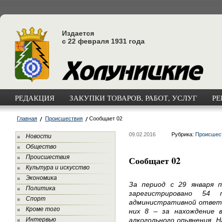
Издается
с 22 февраля 1931 года
РЕДАКЦИЯ
ЗАКУПКИ ТОВАРОВ, РАБОТ, УСЛУГ
РЕ
Главная
Происшествия
Сообщает 02
09.02.2016
Рубрика:
Происшес
Новости
Общество
Происшествия
Сообщает 02
Культура и искусство
Экономика
За период с 29 января 
Политика
зарегистрировано 54 
Спорт
административной ответс
Кроме того
них 8 – за нахождение 
Интервью
алкогольного опьянения. 