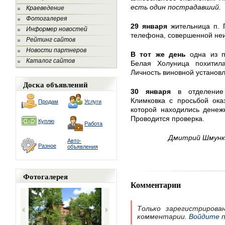
есть один пострадавший.
Краеведение
Фотогалерея
29 января
жительница п. 
Информер новостей
телефона, совершенной неи
Рейтинг сайтов
Новости партнеров
В тот же день
одна из п
Каталог сайтов
Белая Холуница похитил
Личность виновной установл
Доска объявлений
30 января
в отделение 
Климковка с просьбой ока
Продам
Услуги
которой находились денеж
Проводится проверка.
Куплю
Работа
Дмитрий Шмунк,
Авто-
Разное
объявления
Фотогалерея
Комментарии
Только зарегистрирова
комментарии.
Войдите
п