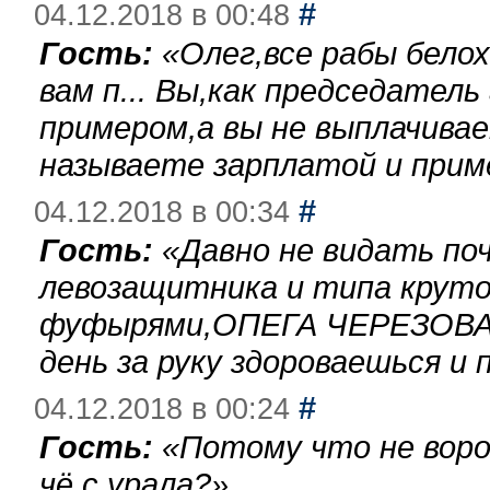
#
04.12.2018 в 00:48
Гость:
«
Олег,все рабы бело
вам п... Вы,как председател
примером,а вы не выплачива
называете зарплатой и при
#
04.12.2018 в 00:34
Гость:
«
Давно не видать по
левозащитника и типа круто
фуфырями,ОПЕГА ЧЕРЕЗОВА-
день за руку здороваешься и п
#
04.12.2018 в 00:24
Гость:
«
Потому что не воро
чё с урала?
»