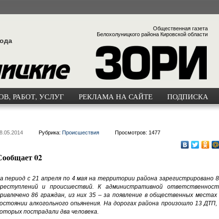
Общественная газета
Белохолуницкого района Кировской области
года
В, РАБОТ, УСЛУГ
РЕКЛАМА НА САЙТЕ
ПОДПИСКА
8.05.2014
Рубрика:
Происшествия
Просмотров: 1477
Сообщает 02
а период с 21 апреля по 4 мая на территории района зарегистрировано 8
реступлений и происшествий. К административной ответственност
ривлечено 86 граждан, из них 35 – за появление в общественных местах 
остоянии алкогольного опьянения. На дорогах района произошло 13 ДТП, 
оторых пострадали два человека.