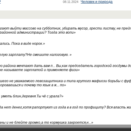
?
Человек и природа
08.11.2024
ают выйти массово на субботник, убирать мусор, грести листву, не пред
 районной администрации? Тогда это вопи
»
лись. Пока в виде норок.
»
белую зарплату?Не смешите налоговую.
»
го района мечтают дать вам п... Вы,как председатель городской госдумы 
ые называете зарплатой и применяете физи
»
нашего не уважаемого левозащитника и типа крутого мафиози борьбы с 
ороваешься и почему то язык в ж... по
»
уметь блин,деревня.Ты чё с урала?
»
а нет денег,хотя рапортуют из года в в год по профициту? Вся власть жи
ны и не блейте громко,а то кормушка закроется,н...
»