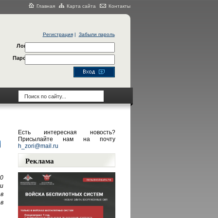
Главная
Карта сайта
Контакты
Регистрация
|
Забыли пароль
Логин
Пароль
Есть интересная новость?
Присылайте нам на почту
h_zori@mail.ru
Реклама
0
и
в
в