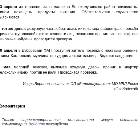
3 апреля
из торгового зала магазина Белохолуницкого райпо неизвестны
лицом похищены продукты питания. Обстоятельства случившегос
ыясняются.
 тот же день
в дежурную часть обратилась жительница райцентра с просьб
ривлечь к уголовной ответственности лиц, незаконно проникших в ее квартир
иновные найдены, проводится проверка.
0 апреля
в Дубровский ФАП поступил житель поселка с ножевым ранение
пины. Как пояснил мужчина, его ударила сожительница. Ведется следствие.
4 мая
молодой человек, выломав входную дверь, проник в квартир
елохолуничанки против ее воли. Проводится проверка.
Игорь Воронов, начальник ОП «Белохолуницкое» МО МВД Росси
«Слободской»
Комментарии
Только зарегистрированные пользователи могут оставлят
комментарии.
Войдите
пожалуйста.