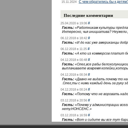
С чем обратились бы к детям
15.11.2024
Последние комментарии
#
25.04.2020 в 19:06
Гость:
«
Работникам культуры предлаг
Интересно, чья инициатива? Неужели
#
06.12.2018 в 18:42
Гость:
«
И до нас уже американцы добра
#
06.12.2018 в 11:25
Гость:
«
А кто из коммерсов платит 
#
04.12.2018 в 00:48
Гость:
«
Олег,все рабы белохолуницко
выплачиваете вовремя копейки,котор
#
04.12.2018 в 00:34
Гость:
«
Давно не видать почему то 
.Олег,ты с ними каждый день за руку зд
#
04.12.2018 в 00:24
Гость:
«
Потому что не воровать надо 
#
03.12.2018 в 20:56
Гость:
«
Почему у администрации всегд
нету.НОНСЕНС.
»
#
03.12.2018 в 16:59
Гость:
«
Вот и сидите вы все тут бара