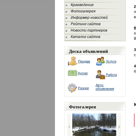
Краеведение
2
Фотогалерея
в
Информер новостей
Рейтинг сайтов
В
Новости партнеров
п
Каталог сайтов
В
Доска объявлений
3
с
Продам
Услуги
б
Куплю
Работа
Авто-
Разное
объявления
Фотогалерея