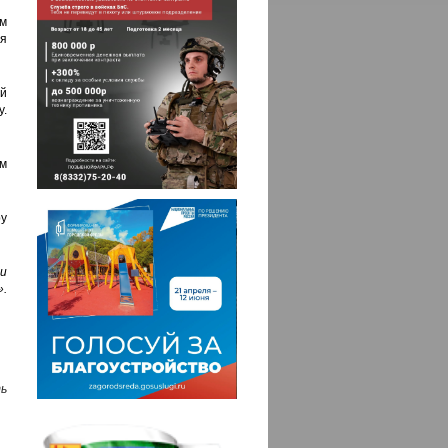
м
я
ой
у.
м
у
и
.
ь