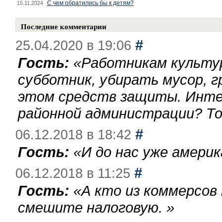
С чем обратились бы к детям?
15.11.2024
Последние комментарии
#
25.04.2020 в 19:06
Гость:
«
Работникам культу
субботник, убирать мусор, г
этом средств защиты. Инте
районной администрации? То
#
06.12.2018 в 18:42
Гость:
«
И до нас уже америк
#
06.12.2018 в 11:25
Гость:
«
А кто из коммерсов
смешите налоговую.
»