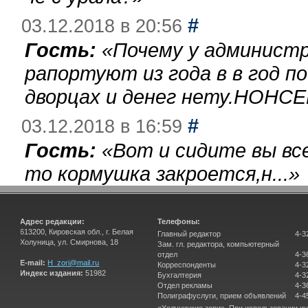
#
03.12.2018 в 20:56
Гость:
«
Почему у администр
рапортуют из года в в год п
дворцах и денег нету.НОНСЕ
#
03.12.2018 в 16:59
Гость:
«
Вот и сидите вы вс
то кормушка закроется,н...
»
Адрес редакции:
Телефоны:
613200, Кировская обл., г. Белая
Главный редактор
4-3
Холуница, ул. Смирнова, 18
Зам. гл. редактора, компьютерный
отдел
4-3
E-mail:
H_zori@mail.ru
Корреспонденты
4-3
Индекс издания:
51982
Бухгалтерия
4-3
Отдел рекламы
4-3
Полиграфуслуги, прием объявлений
4-4