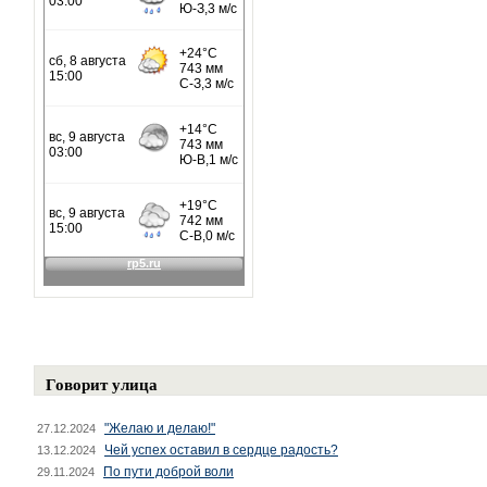
Говорит улица
"Желаю и делаю!"
27.12.2024
Чей успех оставил в сердце радость?
13.12.2024
По пути доброй воли
29.11.2024