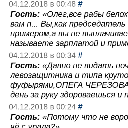
#
04.12.2018 в 00:48
Гость:
«
Олег,все рабы бело
вам п... Вы,как председател
примером,а вы не выплачива
называете зарплатой и при
#
04.12.2018 в 00:34
Гость:
«
Давно не видать по
левозащитника и типа круто
фуфырями,ОПЕГА ЧЕРЕЗОВА-
день за руку здороваешься и п
#
04.12.2018 в 00:24
Гость:
«
Потому что не воро
чё с урала?
»