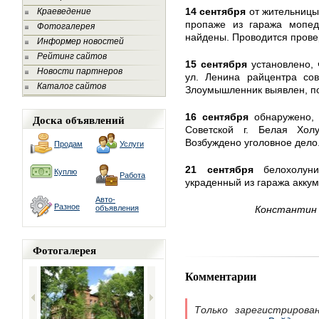
14 сентября
от жительницы
Краеведение
пропаже из гаража мопед
Фотогалерея
найдены. Проводится прове
Информер новостей
Рейтинг сайтов
15 сентября
установлено, 
Новости партнеров
ул. Ленина райцентра со
Каталог сайтов
Злоумышленник выявлен, п
16 сентября
обнаружено, 
Доска объявлений
Советской г. Белая Хол
Возбуждено уголовное дело
Продам
Услуги
21 сентября
белохолуни
Куплю
Работа
украденный из гаража аккум
Авто-
Разное
объявления
Константин 
Фотогалерея
Комментарии
Только зарегистрирова