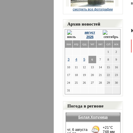
в
смотреть все фотографии
Архив новостей
август
2026
пон
втр
срд
чет
пят
суб
вск
1
2
3
4
5
6
7
8
9
10
11
12
13
14
15
16
17
18
19
20
21
22
23
24
25
26
27
28
29
30
31
Погода в регионе
Белая Холуница