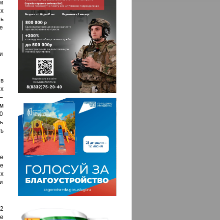
м
х
ть
ые
и
 в
их
 –
м
00
ть
ть
е
ле
х
и
2
е