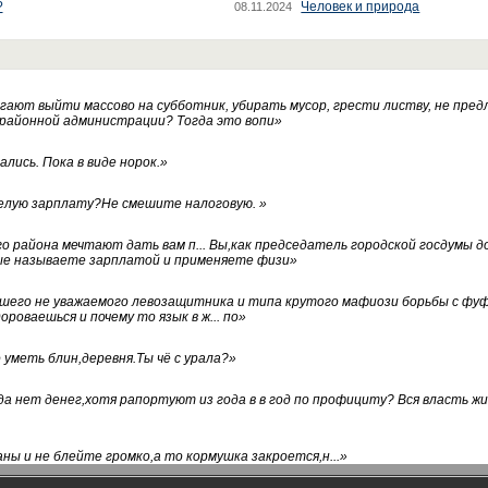
?
Человек и природа
08.11.2024
ают выйти массово на субботник, убирать мусор, грести листву, не пред
 районной администрации? Тогда это вопи
»
лись. Пока в виде норок.
»
белую зарплату?Не смешите налоговую.
»
го района мечтают дать вам п... Вы,как председатель городской госдумы 
ые называете зарплатой и применяете физи
»
нашего не уважаемого левозащитника и типа крутого мафиози борьбы с 
ороваешься и почему то язык в ж... по
»
уметь блин,деревня.Ты чё с урала?
»
а нет денег,хотя рапортуют из года в в год по профициту? Вся власть жи
ны и не блейте громко,а то кормушка закроется,н...
»