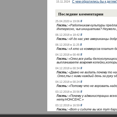
С чем обратились бы к детям
15.11.2024
Последние комментарии
#
25.04.2020 в 19:06
Гость:
«
Работникам культуры предлаг
Интересно, чья инициатива? Неужели
#
06.12.2018 в 18:42
Гость:
«
И до нас уже американцы добра
#
06.12.2018 в 11:25
Гость:
«
А кто из коммерсов платит 
#
04.12.2018 в 00:48
Гость:
«
Олег,все рабы белохолуницко
выплачиваете вовремя копейки,котор
#
04.12.2018 в 00:34
Гость:
«
Давно не видать почему то 
.Олег,ты с ними каждый день за руку зд
#
04.12.2018 в 00:24
Гость:
«
Потому что не воровать надо 
#
03.12.2018 в 20:56
Гость:
«
Почему у администрации всегд
нету.НОНСЕНС.
»
#
03.12.2018 в 16:59
Гость:
«
Вот и сидите вы все тут бара