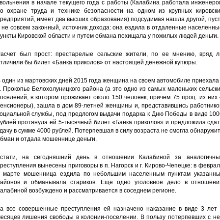
вольнения в начале текущего года с работы (Калабина работала инженеро
о охране труда и технике безопасности на одном из крупных кировски
редприятий, имеет два высших образования) подсудимая нашла другой, пус
 не совсем законный, источник дохода: она ездила в отдаленные населенн
ункты Кировской области и путем обмана похищала у пожилых людей деньги.
асчет был прост: престарелые сельские жители, по ее мнению, вряд л
тличили бы билет «Банка приколов» от настоящей денежной купюры.
 один из мартовских дней 2015 года женщина на своем автомобиле приехала
. Прокопье Белохолуницкого района (а это одно из самых маленьких сельск
оселений, в котором проживает около 150 человек, причем 75 проц. из них
енсионеры), зашла в дом 89-летней женщины и, представившись работнико
оциальной службы, под предлогом выдачи подарка к Дню Победы в виде 10
ублей протянула ей 5-тысячный билет «Банка приколов» и предложила сда
дачу в сумме 4000 рублей. Потерпевшая в силу возраста не смогла обнаружи
бман и отдала мошеннице деньги.
стати, на сегодняшний день в отношении Калабиной за аналогичны
реступления вынесены приговоры в п. Нагорск и г. Кирово-Чепецке: в февра
 марте мошенница ездила по небольшим населенным пунктам указанны
айонов и обманывала стариков. Еще одно уголовное дело в отношени
алабиной возбуждено и рассматривается в соседнем регионе.
а все совершенные преступления ей назначено наказание в виде 3 лет 
есяцев лишения свободы в колонии-поселении. В пользу потерпевших с не