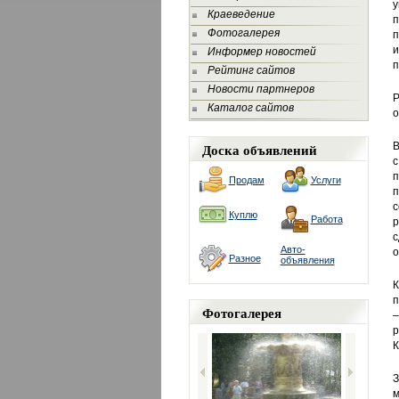
у
Краеведение
п
Фотогалерея
п
и
Информер новостей
п
Рейтинг сайтов
Новости партнеров
Р
Каталог сайтов
о
Доска объявлений
В
с
п
Продам
Услуги
п
с
Куплю
Работа
р
с
Авто-
о
Разное
объявления
К
п
Фотогалерея
–
р
К
З
м