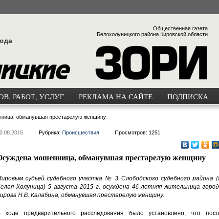
Общественная газета
Белохолуницкого района Кировской области
года
В, РАБОТ, УСЛУГ
РЕКЛАМА НА САЙТЕ
ПОДПИСКА
ница, обманувшая престарелую женщину
0.08.2015
Рубрика:
Происшествия
Просмотров: 1251
Осуждена мошенница, обманувшая престарелую женщину
ировым судьей судебного участка № 3 Слободского судебного района (г
елая Холуница) 5 августа 2015 г. осуждена 46-летняя жительница город
ирова Н.В. Калабина, обманувшая престарелую женщину.
 ходе предварительного расследования было установлено, что посл